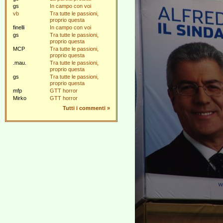
gs
In campo con voi
vb
Tra tutte le passioni,
proprio questa
finelli
In campo con voi
gs
Tra tutte le passioni,
proprio questa
MCP
Tra tutte le passioni,
proprio questa
.mau.
Tra tutte le passioni,
proprio questa
gs
Tra tutte le passioni,
proprio questa
mfp
GTT horror
Mirko
GTT horror
Tutti i commenti
»