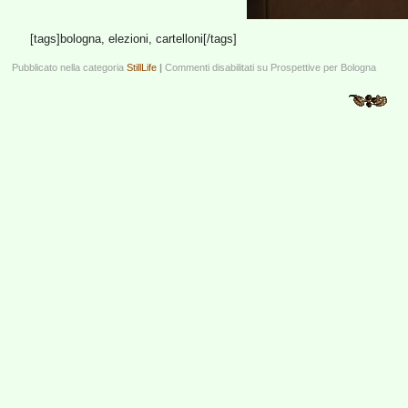
[tags]bologna, elezioni, cartelloni[/tags]
Pubblicato nella categoria
StillLife
|
Commenti disabilitati
su Prospettive per Bologna