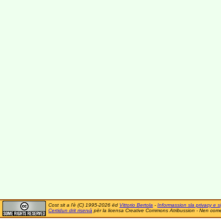
Cost sit a l'è (C) 1995-2026 ëd
Vittorio Bertola
-
Informassion sla privacy e si
Certidun drit riservà
për la licensa Creative Commons Atribussion - Nen comer