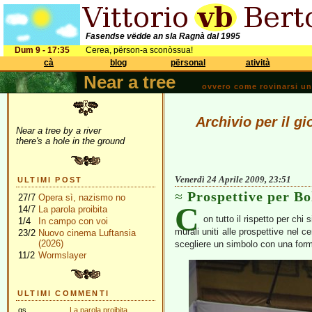
Fasendse vëdde an sla Ragnà dal 1995
Dum 9 - 17:35
Cerea, përson-a sconòssua!
cà
blog
përsonal
atività
Near a tree
ovvero come rovinarsi una 
Archivio per il gi
Near a tree by a river
there's a hole in the ground
Venerdì 24 Aprile 2009, 23:51
ULTIMI POST
Prospettive per B
27/7
Opera sì, nazismo no
C
14/7
La parola proibita
on tutto il rispetto per chi 
1/4
In campo con voi
murali uniti alle prospettive nel c
23/2
Nuovo cinema Luftansia
(2026)
scegliere un simbolo con una form
11/2
Wormslayer
ULTIMI COMMENTI
gs
La parola proibita