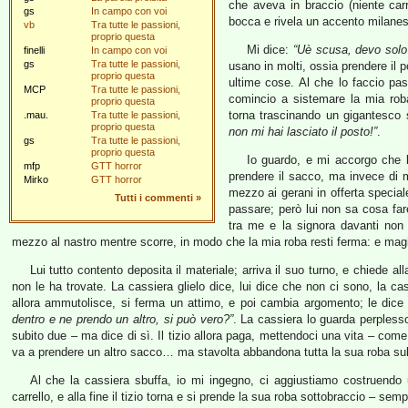
che aveva in braccio (niente carr
gs
In campo con voi
bocca e rivela un accento milanesi
vb
Tra tutte le passioni,
proprio questa
Mi dice:
“Uè scusa, devo solo 
finelli
In campo con voi
gs
Tra tutte le passioni,
usano in molti, ossia prendere il 
proprio questa
ultime cose. Al che lo faccio pas
MCP
Tra tutte le passioni,
comincio a sistemare la mia roba
proprio questa
torna trascinando un gigantesco
.mau.
Tra tutte le passioni,
proprio questa
non mi hai lasciato il posto!”
.
gs
Tra tutte le passioni,
proprio questa
Io guardo, e mi accorgo che l
mfp
GTT horror
prendere il sacco, ma invece di m
Mirko
GTT horror
mezzo ai gerani in offerta special
Tutti i commenti
»
passare; però lui non sa cosa fa
tra me e la signora davanti non 
mezzo al nastro mentre scorre, in modo che la mia roba resti ferma: e magi
Lui tutto contento deposita il materiale; arriva il suo turno, e chiede a
non le ha trovate. La cassiera glielo dice, lui dice che non ci sono, la ca
allora ammutolisce, si ferma un attimo, e poi cambia argomento; le dic
dentro e ne prendo un altro, si può vero?”
. La cassiera lo guarda perpless
subito due – ma dice di sì. Il tizio allora paga, mettendoci una vita – com
va a prendere un altro sacco… ma stavolta abbandona tutta la sua roba sul
Al che la cassiera sbuffa, io mi ingegno, ci aggiustiamo costruendo u
carrello, e alla fine il tizio torna e si prende la sua roba sottobraccio – sem