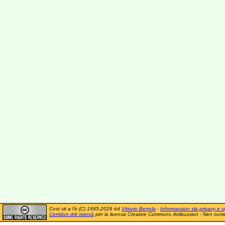
Cost sit a l'è (C) 1995-2026 ëd
Vittorio Bertola
-
Informassion sla privacy e si
Certidun drit riservà
për la licensa Creative Commons Atribussion - Nen comer