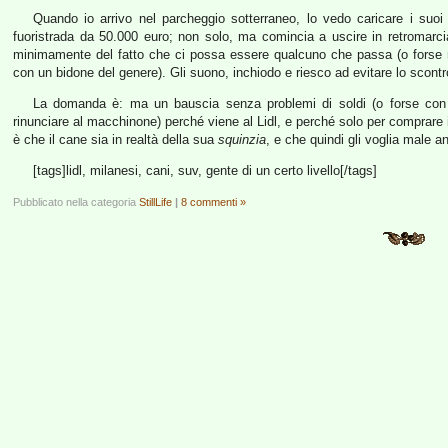
Quando io arrivo nel parcheggio sotterraneo, lo vedo caricare i suoi
fuoristrada da 50.000 euro; non solo, ma comincia a uscire in retromarc
minimamente del fatto che ci possa essere qualcuno che passa (o forse 
con un bidone del genere). Gli suono, inchiodo e riesco ad evitare lo scontr
La domanda è: ma un bauscia senza problemi di soldi (o forse con
rinunciare al macchinone) perché viene al Lidl, e perché solo per comprare i
è che il cane sia in realtà della sua
squinzia
, e che quindi gli voglia male an
[tags]lidl, milanesi, cani, suv, gente di un certo livello[/tags]
Pubblicato nella categoria
StillLife
|
8 commenti »