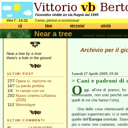
Fasendse vëdde an sla Ragnà dal 1995
Vën 7 - 14:32
Cerea, përson-a sconòssua!
cà
blog
përsonal
atività
Near a tree
ovvero come rovinarsi una 
Archivio per il gi
Near a tree by a river
there's a hole in the ground
Lunedì 27 Aprile 2009, 19:36
ULTIMI POST
Cani e padroni di 
27/7
Opera sì, nazismo no
O
14/7
La parola proibita
ggi, all’ora di pranzo, ho
1/4
In campo con voi
interessante, non solo perché v
23/2
Nuovo cinema Luftansia
(2026)
quelli di voi che hanno l’orto).
11/2
Wormslayer
Una delle cose interessanti de
qualsiasi supermercato; ci si sent
quelle dell’
Europa
orientale. Stav
ULTIMI COMMENTI
più o meno mio coetaneo, vestito
gs
La parola proibita