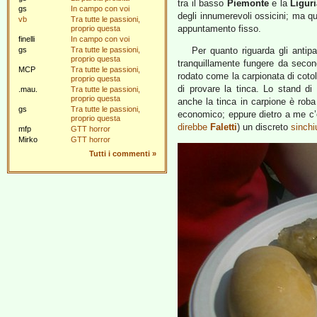
tra il basso
Piemonte
e la
Ligur
gs
In campo con voi
degli innumerevoli ossicini; ma q
vb
Tra tutte le passioni,
appuntamento fisso.
proprio questa
finelli
In campo con voi
gs
Tra tutte le passioni,
Per quanto riguarda gli antip
proprio questa
tranquillamente fungere da secon
MCP
Tra tutte le passioni,
rodato come la carpionata di cotole
proprio questa
di provare la tinca. Lo stand di
.mau.
Tra tutte le passioni,
proprio questa
anche la tinca in carpione è roba
gs
Tra tutte le passioni,
economico; eppure dietro a me c’er
proprio questa
direbbe
Faletti
) un discreto
sinchi
mfp
GTT horror
Mirko
GTT horror
Tutti i commenti
»