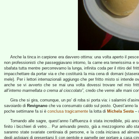
Anche la tinca in carpione era davvero ottima: una volta aperto il pesce, 
non professionisti che passeggiavano intorno, la carne era tenerissima e so
sbafata tutta mentre percorrevamo la lunga, infinita coda per il ritiro del fri
impacchettare da portar via e che costituirà la mia cena di domani (staser
mele). Per i lettori internazionali aggiungo che per fritto misto si inten
anche se vi avverto che se mai una volta dovessi trovare nel mio fri
all’interno marmellata o crema al cioccolato”
, credo che verrei alle mani con
Gira che si gira, comunque, un po’ di roba si porta via: i salamini d’asin
savoiardo di
Revignano
che va consumato caldo sul posto. Quest’anno la t
poche settimane fa si è
conclusa tragicamente
la lotta di
Michela Sesta
– 
Tornando alle sagre, quest’anno l’affluenza è stata incredibile, più an
finito i bicchieri di vetro… Pur arrivando presto, già a mezzogiorno allo st
saranno state svariate centinaia di persone, e la coda iniziava ad almen
degli astigiani di presentarsi lì con pentole e gamelle per portare a casa cinq