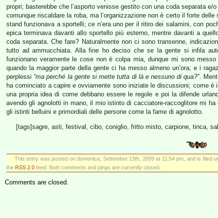
propri; basterebbe che l’asporto venisse gestito con una coda separata e/o lim
comunque riscaldare la roba, ma l’organizzazione non è certo il forte delle s
stand funzionava a sportelli; ce n’era uno per il ritiro dei salamini, con po
epica terminava davanti allo sportello più esterno, mentre davanti a quell
coda separata. Che fare? Naturalmente non ci sono transenne, indicazioni,
tutto ad ammucchiata. Alla fine ho deciso che se la gente si infila 
funzionano veramente le cose non è colpa mia, dunque mi sono messo nel
quando la maggior parte della gente ci ha messo almeno un’ora; e i raga
perplessi
“ma perché la gente si mette tutta di là e nessuno di qua?”
. Ment
ha cominciato a capire e ovviamente sono iniziate le discussioni; come è 
una propria idea di come debbano essere le regole e poi la difende urland
avendo gli agnolotti in mano, il mio istinto di cacciatore-raccoglitore mi ha 
gli istinti belluini e primordiali delle persone come la fame di agnolotto.
[tags]sagre, asti, festival, cibo, coniglio, fritto misto, carpione, tinca, 
This entry was posted on domenica, Settembre 13th, 2009 at 11:54 pm, and is filed 
the
RSS 2.0
feed. Both comments and pings are currently closed.
Comments are closed.