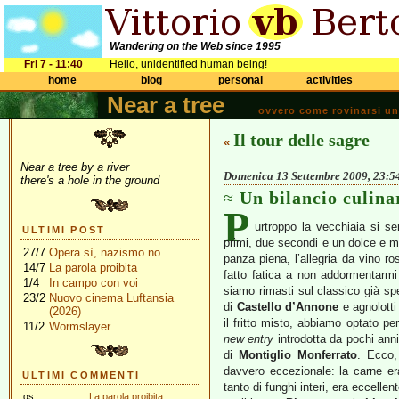
Wandering on the Web since 1995
Fri 7 - 11:40
Hello, unidentified human being!
home
blog
personal
activities
Near a tree
ovvero come rovinarsi una 
Il tour delle sagre
«
Near a tree by a river
Domenica 13 Settembre 2009, 23:5
there's a hole in the ground
Un bilancio culina
P
urtroppo la vecchiaia si se
ULTIMI POST
primi, due secondi e un dolce e me
27/7
Opera sì, nazismo no
panza piena, l’allegria da vino r
14/7
La parola proibita
fatto fatica a non addormentarm
1/4
In campo con voi
siamo rimasti sul classico già spe
23/2
Nuovo cinema Luftansia
di
Castello d’Annone
e agnolotti
(2026)
il fritto misto, abbiamo optato pe
11/2
Wormslayer
new entry
introdotta da pochi anni
di
Montiglio Monferrato
. Ecco,
davvero eccezionale: la carne era
ULTIMI COMMENTI
tanto di funghi interi, era eccelle
gs
La parola proibita