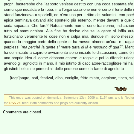
propri; basterebbe che l’asporto venisse gestito con una coda separata e/o lim
comunque riscaldare la roba, ma l’organizzazione non è certo il forte delle s
stand funzionava a sportelli; ce n’era uno per il ritiro dei salamini, con po
epica terminava davanti allo sportello più esterno, mentre davanti a quell
coda separata. Che fare? Naturalmente non ci sono transenne, indicazioni,
tutto ad ammucchiata. Alla fine ho deciso che se la gente si infila 
funzionano veramente le cose non è colpa mia, dunque mi sono messo nel
quando la maggior parte della gente ci ha messo almeno un’ora; e i raga
perplessi
“ma perché la gente si mette tutta di là e nessuno di qua?”
. Ment
ha cominciato a capire e ovviamente sono iniziate le discussioni; come è 
una propria idea di come debbano essere le regole e poi la difende urland
avendo gli agnolotti in mano, il mio istinto di cacciatore-raccoglitore mi ha 
gli istinti belluini e primordiali delle persone come la fame di agnolotto.
[tags]sagre, asti, festival, cibo, coniglio, fritto misto, carpione, tinca, 
This entry was posted on domenica, Settembre 13th, 2009 at 11:54 pm, and is filed 
the
RSS 2.0
feed. Both comments and pings are currently closed.
Comments are closed.