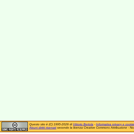
Questo sito è (C) 1995-2026 di
Vittorio Bertola
-
Informativa privacy e cooki
Alcuni diritti riservati
secondo la licenza Creative Commons Attribuzione - No