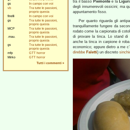
tra il basso
Piemonte
e la
Ligur
gs
In campo con voi
degli innumerevoli ossicini; ma q
vb
Tra tutte le passioni,
appuntamento fisso.
proprio questa
finelli
In campo con voi
gs
Tra tutte le passioni,
Per quanto riguarda gli antip
proprio questa
tranquillamente fungere da secon
MCP
Tra tutte le passioni,
rodato come la carpionata di cotole
proprio questa
di provare la tinca. Lo stand di
.mau.
Tra tutte le passioni,
proprio questa
anche la tinca in carpione è roba
gs
Tra tutte le passioni,
economico; eppure dietro a me c’er
proprio questa
direbbe
Faletti
) un discreto
sinchi
mfp
GTT horror
Mirko
GTT horror
Tutti i commenti
»