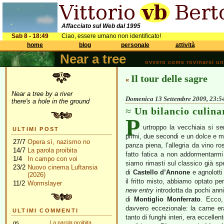
Affacciato sul Web dal 1995
Sab 8 - 18:49
Ciao, essere umano non identificato!
home
blog
personale
attività
Near a tree
ovvero come rovinarsi una 
Il tour delle sagre
«
Near a tree by a river
Domenica 13 Settembre 2009, 23:5
there's a hole in the ground
Un bilancio culina
P
urtroppo la vecchiaia si se
ULTIMI POST
primi, due secondi e un dolce e me
27/7
Opera sì, nazismo no
panza piena, l’allegria da vino r
14/7
La parola proibita
fatto fatica a non addormentarm
1/4
In campo con voi
siamo rimasti sul classico già spe
23/2
Nuovo cinema Luftansia
di
Castello d’Annone
e agnolotti
(2026)
il fritto misto, abbiamo optato pe
11/2
Wormslayer
new entry
introdotta da pochi anni
di
Montiglio Monferrato
. Ecco,
davvero eccezionale: la carne era
ULTIMI COMMENTI
tanto di funghi interi, era eccelle
gs
La parola proibita