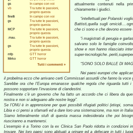
gs
In campo con voi
attualmente contenuti nella pr
vb
Tra tutte le passioni,
chiaramente i giudici.
proprio questa
finelli
In campo con voi
“intellettuali:per Polanski vogl
gs
Tra tutte le passioni,
Battisti,quella sugli omicidi….o
proprio questa
che ci sono e che devono essere os
MCP
Tra tutte le passioni,
proprio questa
.mau.
Tra tutte le passioni,
“i magistrati di perugia e garl
proprio questa
salvano solo le famiglie coinvo
gs
Tra tutte le passioni,
show e non hanno rilasciato interv
proprio questa
mfp
GTT horror
super-tecnologiche..periti,superperit
Mirko
GTT horror
“SONO SOLO BALLE DI MAG
Tutti i commenti
»
Nei paesi europei che applican
il probelma ecco che arrivano certi Commissari assurdii che fanno la voce 
Sarebbe ora che l’Europa emanasse qualche regola che riguarda tutti i p
possono sopportare l’invasione di clandestini.
Finalmente c’è un governo che ha fatto un accordo che ci libera da ques
nostra e non si adeguano alle nostre leggi”.
Se l’ONU è in apprensione per quei possibili rifugiati politici (etiopi, soma
Libia e ci pensi a sfamarli ed a dare loro una sistemazione, ma non in Italia
Siamo letteralmente stufi di questa massa indesiderata che poi bisogn
riusciranno a mantenersi.
L’esempio è a Torino con la ex Clinica San Paolo ridotta in condizioni in
trovare. Nei loro paesi sono abituati a orinare ed a defecare in tutti i lu