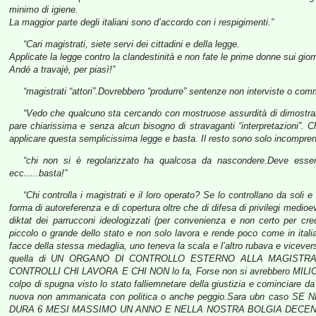
minimo di igiene.
La maggior parte degli italiani sono d’accordo con i respigimenti.”
“Cari magistrati, siete servi dei cittadini e della legge.
Applicate la legge contro la clandestinità e non fate le prime donne sui giorn
Andé a travajé, per piasì!”
“magistrati “attori”.Dovrebbero “produrre” sentenze non interviste o com
“Vedo che qualcuno sta cercando con mostruose assurdità di dimostra
pare chiarissima e senza alcun bisogno di stravaganti “interpretazioni”. C
applicare questa semplicissima legge e basta. Il resto sono solo incomprensib
“chi non si è regolarizzato ha qualcosa da nascondere.Deve essere
ecc…..basta!”
“Chi controlla i magistrati e il loro operato? Se lo controllano da soli 
forma di autoreferenza e di copertura oltre che di difesa di privilegi medio
diktat dei parrucconi ideologizzati (per convenienza e non certo per cr
piccolo o grande dello stato e non solo lavora e rende poco come in ital
facce della stessa medaglia, uno teneva la scala e l’altro rubava e vicever
quella di UN ORGANO DI CONTROLLO ESTERNO ALLA MAGISTR
CONTROLLI CHI LAVORA E CHI NON lo fa, Forse non si avrebbero MILI
colpo di spugna visto lo stato falliemnetare della giustizia e cominciare da
nuova non ammanicata con politica o anche peggio.Sara ubn caso
DURA 6 MESI MASSIMO UN ANNO E NELLA NOSTRA BOLGIA DECENNI CON 