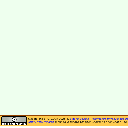
Questo sito è (C) 1995-2026 di
Vittorio Bertola
-
Informativa privacy e cooki
Alcuni diritti riservati
secondo la licenza Creative Commons Attribuzione - No