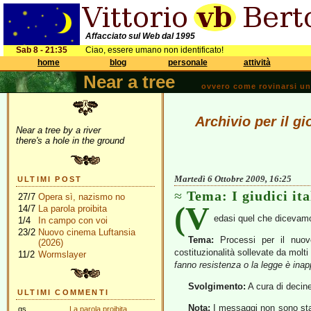
Affacciato sul Web dal 1995
Sab 8 - 21:35
Ciao, essere umano non identificato!
home
blog
personale
attività
Near a tree
ovvero come rovinarsi una 
Archivio per il g
Near a tree by a river
there's a hole in the ground
Martedì 6 Ottobre 2009, 16:25
ULTIMI POST
Tema: I giudici ita
27/7
Opera sì, nazismo no
(V
14/7
La parola proibita
edasi quel che diceva
1/4
In campo con voi
23/2
Nuovo cinema Luftansia
Tema:
Processi per il nuovo
(2026)
costituzionalità sollevate da molti
11/2
Wormslayer
fanno resistenza o la legge è inapp
Svolgimento:
A cura di decine
ULTIMI COMMENTI
Nota:
I messaggi non sono stat
gs
La parola proibita