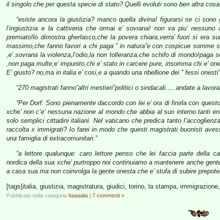
il singolo che per questa specie di stato? Quelli evoluti sono ben altra cosa
“esiste ancora la giustizia? manco quella divina! figurarsi se ci sono 
l’ingiustizia e la cattiveria che ormai e’ sovrana! non va piu’ nessuno 
premiato!lo dimostra gherlasco,che la povera chiara,verra’ fuori si era sui
massimo,che fanno favori a chi paga ” in natura”e con cospicue somme si a
,e’ sovrana la violenza,l’odio,la non tolleranza,che schifo di mondo!paga s
,non paga multe,e’ impunito,chi e’ stato in carcere pure, insomma chi e’ ones
E’ giusto? no,ma in italia e’ cosi,e a quando una ribellione dei ” fessi onesti
“270 magistrati fanno”altri mestieri”politici o sindacali…..andate a lavora
“Per Dorf: Sono pienamente daccordo con lei e’ ora di finirla con que
xche’ non c’e’ nessuna nazione al mondo che abbia al suo interno tanti ent
solo semplici cittadini italiani. Nel vaticano che predica tanto l’accoglie
raccolta x immigrati? Io farei in modo che questi magistrati buonisti aves
una famiglia di extracomunitari.”
“a lettore qualunque: caro lettore penso che lei faccia parte della ca
nordica della sua xche’ purtroppo noi continuiamo a mantenere anche gente
a casa sua ma non coinvolga la gente onesta che e’ stufa di subire prepoten
[tags]italia, giustizia, magistratura, giudici, torino, la stampa, immigrazione,
Pubblicato nella categoria
Itaaaalia
|
7 commenti »