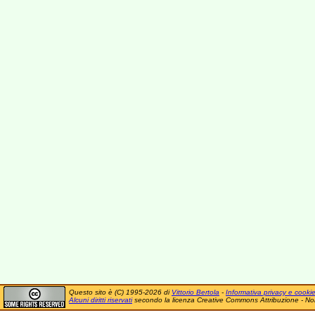
Questo sito è (C) 1995-2026 di
Vittorio Bertola
-
Informativa privacy e cooki
Alcuni diritti riservati
secondo la licenza Creative Commons Attribuzione - No