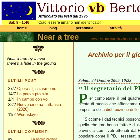
Affacciato sul Web dal 1995
Sab 8 - 1:46
Ciao, essere umano non identificato!
home
blog
personale
attività
Near a tree
ovvero come rovinarsi una 
Archivio per il g
Near a tree by a river
there's a hole in the ground
Sabato 24 Ottobre 2009, 10:23
ULTIMI POST
Il segretario del 
27/7
Opera sì, nazismo no
P
14/7
La parola proibita
er completare il bel quadr
1/4
In campo con voi
niente di meglio che affiancarne
23/2
Nuovo cinema Luftansia
(2026)
proposito della
distribuzione delle
11/2
Wormslayer
Siccome i dati tecnici posson
quello che loro hanno fatto è di c
provincia con i voti ottenuti dal 
ULTIMI COMMENTI
popolare come il PD, i tesserati
gs
La parola proibita