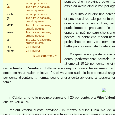
pensare che in province dove il te
gs
In campo con voi
ossia ad avere cinque voti per ogn
vb
Tra tutte le passioni,
proprio questa
Un quinto vuol dire una percen
finelli
In campo con voi
gs
Tra tutte le passioni,
di province dove tale percentuale 
proprio questa
queste siano province dove, per v
MCP
Tra tutte le passioni,
particolarmente pressanti, c’è st
proprio questa
oppure si può pensare che siano
.mau.
Tra tutte le passioni,
proprio questa
pecora”, di gente che magari nem
gs
Tra tutte le passioni,
probabilmente non vota nemmeno 
proprio questa
battaglia congressuale locale a v
mfp
GTT horror
Mirko
GTT horror
Ma quali sono queste province? 
Tutti i commenti
»
cento: perfettamente normale. 
attorno al 10-15 per cento, e ci
come
Imola
o
Piombino
; tuttavia sono regioni dove il tesseramento al 
statistica ha un valore relativo. Più si va verso sud, più le percentuali salg
per cento diventano la norma, segno di una certa abitudine al tesseram
totale:
In
Calabria
, tutte le province superano il 20 per cento, e a
Vibo Valent
due-tre voti al PD.
Per chi votano queste province? In mezzo a tutto il bla bla dell’an
spiegazione: il voto congressuale per Franceschini è più o meno indipenden