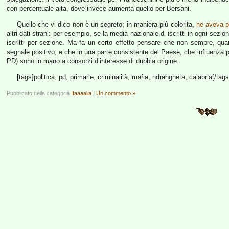
con percentuale alta, dove invece aumenta quello per Bersani.
Quello che vi dico non è un segreto; in maniera più colorita,
ne aveva p
altri dati strani: per esempio, se la media nazionale di iscritti in ogni sez
iscritti per sezione. Ma fa un certo effetto pensare che non sempre, qua
segnale positivo; e che in una parte consistente del Paese, che influenza pes
PD) sono in mano a consorzi d’interesse di dubbia origine.
[tags]politica, pd, primarie, criminalità, mafia, ndrangheta, calabria[/tags
Pubblicato nella categoria
Itaaaalia
|
Un commento »