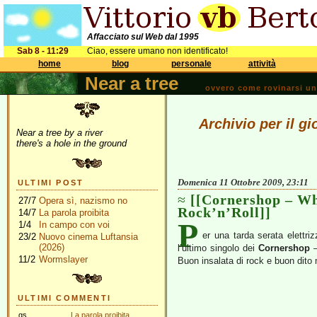
Affacciato sul Web dal 1995
Sab 8 - 11:29
Ciao, essere umano non identificato!
home
blog
personale
attività
Near a tree
ovvero come rovinarsi una 
Archivio per il g
Near a tree by a river
there's a hole in the ground
Domenica 11 Ottobre 2009, 23:11
ULTIMI POST
[[Cornershop – W
27/7
Opera sì, nazismo no
Rock’n’Roll]]
14/7
La parola proibita
P
1/4
In campo con voi
er una tarda serata elettri
23/2
Nuovo cinema Luftansia
(2026)
l’ultimo singolo dei
Cornershop
–
11/2
Wormslayer
Buon insalata di rock e buon dito m
ULTIMI COMMENTI
gs
La parola proibita