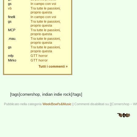
gs
In campo con voi
vb
Tra tutte le passioni,
proprio questa
finelli
In campo con voi
gs
Tra tutte le passioni,
proprio questa
MCP
Tra tutte le passioni,
proprio questa
.mau.
Tra tutte le passioni,
proprio questa
gs
Tra tutte le passioni,
proprio questa
mfp
GTT horror
Mirko
GTT horror
Tutti i commenti
»
[tags]cornershop, indian indie rock[/tags]
Pubblicato nella categoria
WeekBowl's&Music
|
Commenti disabilitati
su [[Cornershop – Wh