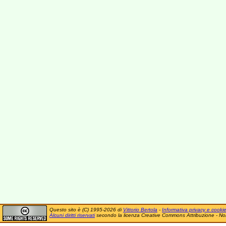
Questo sito è (C) 1995-2026 di
Vittorio Bertola
-
Informativa privacy e cooki
Alcuni diritti riservati
secondo la licenza Creative Commons Attribuzione - No