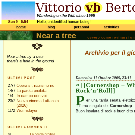
Wandering on the Web since 1995
Sun 9 - 6:54
Hello, unidentified human being!
home
blog
personal
activities
Near a tree
ovvero come rovinarsi una 
Archivio per il g
Near a tree by a river
there's a hole in the ground
Domenica 11 Ottobre 2009, 23:11
ULTIMI POST
[[Cornershop – W
27/7
Opera sì, nazismo no
Rock’n’Roll]]
14/7
La parola proibita
P
1/4
In campo con voi
er una tarda serata elettri
23/2
Nuovo cinema Luftansia
(2026)
l’ultimo singolo dei
Cornershop
–
11/2
Wormslayer
Buon insalata di rock e buon dito m
ULTIMI COMMENTI
gs
La parola proibita