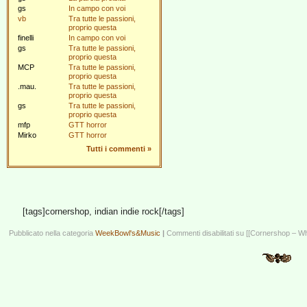
gs
In campo con voi
vb
Tra tutte le passioni,
proprio questa
finelli
In campo con voi
gs
Tra tutte le passioni,
proprio questa
MCP
Tra tutte le passioni,
proprio questa
.mau.
Tra tutte le passioni,
proprio questa
gs
Tra tutte le passioni,
proprio questa
mfp
GTT horror
Mirko
GTT horror
Tutti i commenti
»
[tags]cornershop, indian indie rock[/tags]
Pubblicato nella categoria
WeekBowl's&Music
|
Commenti disabilitati
su [[Cornershop – Wh