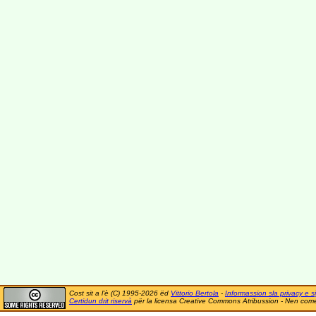
Cost sit a l'è (C) 1995-2026 ëd
Vittorio Bertola
-
Informassion sla privacy e si
Certidun drit riservà
për la licensa Creative Commons Atribussion - Nen comer