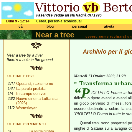
Fasendse vëdde an sla Ragnà dal 1995
Dum 9 - 12:14
Cerea, përson-a sconòssua!
cà
blog
përsonal
atività
Near a tree
ovvero come rovinarsi una 
Archivio per il g
Near a tree by a river
there's a hole in the ground
Martedì 13 Ottobre 2009, 21:29
ULTIMI POST
Transforma urban
27/7
Opera sì, nazismo no
“P
14/7
La parola proibita
IOLTELLO Ferma in tutt
1/4
In campo con voi
ridice. Lo ripete avanti e avanti al
23/2
Nuovo cinema Luftansia
(2026)
un gioco perverso di riflessi, fo
11/2
Wormslayer
essere destinato a subire la sua
“PIOLTELLO Ferma in tutte le staz
Questi treni sono progettati p
ULTIMI COMMENTI
unghie di
Satana
sulla lavagna dop
gs
La parola proibita