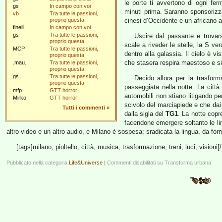
le porte ti avvertono di ogni f
gs
In campo con voi
minuti prima. Saranno sponsorizz
vb
Tra tutte le passioni,
proprio questa
cinesi d’Occidente e un africano a
finelli
In campo con voi
gs
Tra tutte le passioni,
Uscire dal passante e trovars
proprio questa
scale a riveder le stelle, la S ve
MCP
Tra tutte le passioni,
dentro alla galassia. Il cielo è vi
proprio questa
che stasera respira maestoso e si p
.mau.
Tra tutte le passioni,
proprio questa
gs
Tra tutte le passioni,
Decido allora per la trasfor
proprio questa
passeggiata nella notte. La città
mfp
GTT horror
automobili non stiano litigando per
Mirko
GTT horror
scivolo del marciapiede e che dai
Tutti i commenti
»
dalla sigla del
TG1
. La notte copr
facendone emergere soltanto le lin
altro video e un altro audio, e Milano è sospesa; sradicata la lingua, da for
[tags]milano, pioltello, città, musica, trasformazione, treni, luci, visioni[
Pubblicato nella categoria
Life&Universe
|
Commenti disabilitati
su Transforma urbana