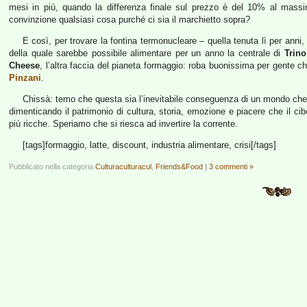
mesi in più, quando la differenza finale sul prezzo è del 10% al massi
convinzione qualsiasi cosa purché ci sia il marchietto sopra?
E così, per trovare la fontina termonucleare – quella tenuta lì per anni,
della quale sarebbe possibile alimentare per un anno la centrale di
Trino
Cheese
, l’altra faccia del pianeta formaggio: roba buonissima per gente c
Pinzani
.
Chissà: temo che questa sia l’inevitabile conseguenza di un mondo che c
dimenticando il patrimonio di cultura, storia, emozione e piacere che il ci
più ricche. Speriamo che si riesca ad invertire la corrente.
[tags]formaggio, latte, discount, industria alimentare, crisi[/tags]
Pubblicato nella categoria
Culturaculturacul
,
Friends&Food
|
3 commenti »