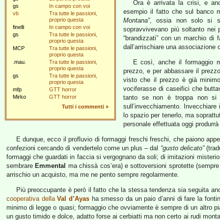
Ora è arrivata la crisi, e an
gs
In campo con voi
esempio il fatto che sul banco ma
vb
Tra tutte le passioni,
proprio questa
Montana”
, ossia non solo si s
finelli
In campo con voi
sopravvivevano più soltanto nei pia
gs
Tra tutte le passioni,
“brandizzati” con un marchio di 
proprio questa
dall’arrischiare una associazione c
MCP
Tra tutte le passioni,
proprio questa
E così, anche il formaggio mo
.mau.
Tra tutte le passioni,
proprio questa
prezzo, e per abbassare il prezzo 
gs
Tra tutte le passioni,
visto che il prezzo è già minimo
proprio questa
vociferasse di caseifici che butta
mfp
GTT horror
Mirko
GTT horror
tanto se non è troppa non si s
sull’invecchiamento. Invecchiare 
Tutti i commenti
»
lo spazio per tenerlo, ma soprattut
personale effettuata oggi produrrà
E dunque, ecco il profluvio di formaggi freschi freschi, che paiono appen
confezioni cercando di vendertelo come un plus – dal
“gusto delicato”
(trad
formaggi che guardati in faccia si vergognano da soli; di imitazioni misterio
sembrare
Emmental
ma chissà cos’era) e sottoversioni sprotette (sempre 
arrischio un acquisto, ma me ne pento sempre regolarmente.
Più preoccupante è però il fatto che la stessa tendenza sia seguita anc
cooperativa della
Val d’Ayas
ha smesso da un paio d’anni di fare la fontin
minimo di legge o quasi; formaggio che ovviamente è sempre di un altro pia
un gusto timido e dolce, adatto forse ai cerbiatti ma non certo ai rudi monta