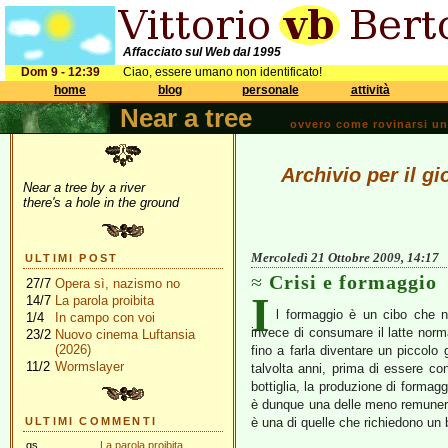
Affacciato sul Web dal 1995
Dom 9 - 12:39
Ciao, essere umano non identificato!
home
blog
personale
attività
Near a tree
ovvero come rovinarsi una 
Archivio per il g
Near a tree by a river
there's a hole in the ground
Mercoledì 21 Ottobre 2009, 14:17
ULTIMI POST
Crisi e formaggio
27/7
Opera sì, nazismo no
I
14/7
La parola proibita
l formaggio è un cibo che n
1/4
In campo con voi
invece di consumare il latte nor
23/2
Nuovo cinema Luftansia
(2026)
fino a farla diventare un piccol
11/2
Wormslayer
talvolta anni, prima di essere co
bottiglia, la produzione di formag
è dunque una delle meno remunerat
ULTIMI COMMENTI
è una di quelle che richiedono un b
gs
La parola proibita