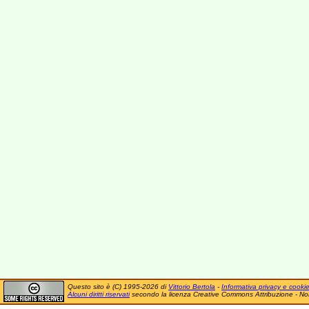
Questo sito è (C) 1995-2026 di
Vittorio Bertola
-
Informativa privacy e cooki
Alcuni diritti riservati
secondo la licenza Creative Commons Attribuzione - No