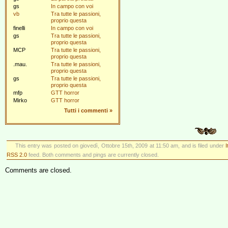
gs
In campo con voi
vb
Tra tutte le passioni,
proprio questa
finelli
In campo con voi
gs
Tra tutte le passioni,
proprio questa
MCP
Tra tutte le passioni,
proprio questa
.mau.
Tra tutte le passioni,
proprio questa
gs
Tra tutte le passioni,
proprio questa
mfp
GTT horror
Mirko
GTT horror
Tutti i commenti
»
This entry was posted on giovedì, Ottobre 15th, 2009 at 11:50 am, and is filed under
I
RSS 2.0
feed. Both comments and pings are currently closed.
Comments are closed.