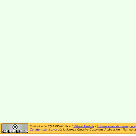
Cost sit a l'è (C) 1995-2026 ëd
Vittorio Bertola
-
Informassion sla privacy e si
Certidun drit riservà
për la licensa Creative Commons Atribussion - Nen comer