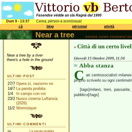
Fasendse vëdde an sla Ragnà dal 1995
Dum 9 - 13:37
Cerea, përson-a sconòssua!
cà
blog
përsonal
atività
Near a tree
ovvero come rovinarsi una 
Città di un certo livel
«
Near a tree by a river
Giovedì 15 Ottobre 2009, 11:50
there's a hole in the ground
Abba stanza
C
ari centrosocialisti milane
ULTIMI POST
proprio scriverlo su ogni centimetr
27/7
Opera sì, nazismo no
14/7
La parola proibita
[tags]milano, treni, passante
1/4
In campo con voi
pubblico[/tags]
23/2
Nuovo cinema Luftansia
(2026)
11/2
Wormslayer
ULTIMI COMMENTI
gs
La parola proibita