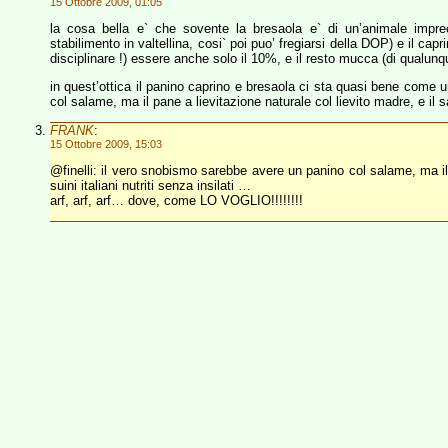
15 Ottobre 2009, 01:05
la cosa bella e` che sovente la bresaola e` di un’animale imprec
stabilimento in valtellina, cosi` poi puo’ fregiarsi della DOP) e il cap
disciplinare !) essere anche solo il 10%, e il resto mucca (di qualu
in quest’ottica il panino caprino e bresaola ci sta quasi bene come 
col salame, ma il pane a lievitazione naturale col lievito madre, e il sa
FRANK
:
15 Ottobre 2009, 15:03
@finelli: il vero snobismo sarebbe avere un panino col salame, ma il 
suini italiani nutriti senza insilati …
arf, arf, arf… dove, come LO VOGLIO!!!!!!!!