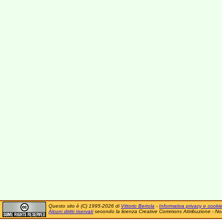
Questo sito è (C) 1995-2026 di
Vittorio Bertola
-
Informativa privacy e cooki
Alcuni diritti riservati
secondo la licenza Creative Commons Attribuzione - No