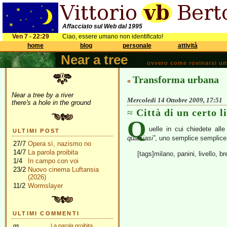
Affacciato sul Web dal 1995
Ven 7 - 22:29
Ciao, essere umano non identificato!
home
blog
personale
attività
Near a tree
ovvero come rovinarsi una 
Transforma urbana
«
Near a tree by a river
Mercoledì 14 Ottobre 2009, 17:51
there's a hole in the ground
Città di un certo l
Q
uelle in cui chiedete alle
ULTIMI POST
qualsiasi”
, uno semplice semplice,
27/7
Opera sì, nazismo no
14/7
La parola proibita
[tags]milano, panini, livello, b
1/4
In campo con voi
23/2
Nuovo cinema Luftansia
(2026)
11/2
Wormslayer
ULTIMI COMMENTI
gs
La parola proibita