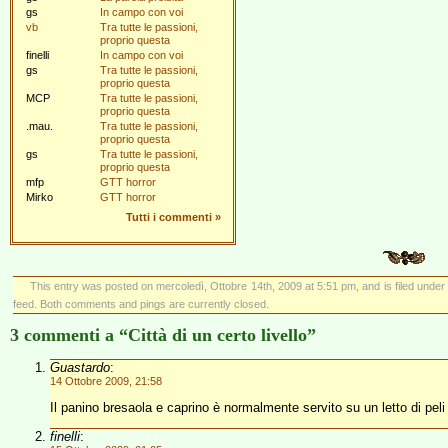
gs
In campo con voi
vb
Tra tutte le passioni,
proprio questa
finelli
In campo con voi
gs
Tra tutte le passioni,
proprio questa
MCP
Tra tutte le passioni,
proprio questa
.mau.
Tra tutte le passioni,
proprio questa
gs
Tra tutte le passioni,
proprio questa
mfp
GTT horror
Mirko
GTT horror
Tutti i commenti
»
This entry was posted on mercoledì, Ottobre 14th, 2009 at 5:51 pm, and is filed unde
feed. Both comments and pings are currently closed.
3 commenti a “Città di un certo livello”
Guastardo
:
14 Ottobre 2009, 21:58
Il panino bresaola e caprino è normalmente servito su un letto di peli
finelli
: