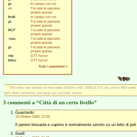
gs
In campo con voi
vb
Tra tutte le passioni,
proprio questa
finelli
In campo con voi
gs
Tra tutte le passioni,
proprio questa
MCP
Tra tutte le passioni,
proprio questa
.mau.
Tra tutte le passioni,
proprio questa
gs
Tra tutte le passioni,
proprio questa
mfp
GTT horror
Mirko
GTT horror
Tutti i commenti
»
This entry was posted on mercoledì, Ottobre 14th, 2009 at 5:51 pm, and is filed unde
feed. Both comments and pings are currently closed.
3 commenti a “Città di un certo livello”
Guastardo
:
14 Ottobre 2009, 21:58
Il panino bresaola e caprino è normalmente servito su un letto di peli
finelli
: