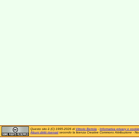
Questo sito è (C) 1995-2026 di
Vittorio Bertola
-
Informativa privacy e cooki
Alcuni diritti riservati
secondo la licenza Creative Commons Attribuzione - No