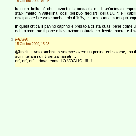
15 Ottobre 2009, 01:05
la cosa bella e` che sovente la bresaola e` di un’animale imprec
stabilimento in valtellina, cosi` poi puo’ fregiarsi della DOP) e il cap
disciplinare !) essere anche solo il 10%, e il resto mucca (di qualu
in quest’ottica il panino caprino e bresaola ci sta quasi bene come 
col salame, ma il pane a lievitazione naturale col lievito madre, e il sa
FRANK
:
15 Ottobre 2009, 15:03
@finelli: il vero snobismo sarebbe avere un panino col salame, ma il 
suini italiani nutriti senza insilati …
arf, arf, arf… dove, come LO VOGLIO!!!!!!!!