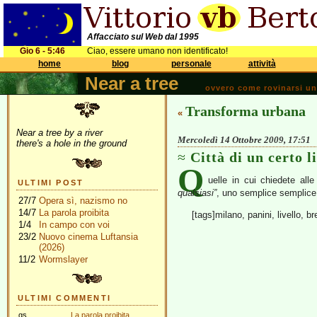
Affacciato sul Web dal 1995
Gio 6 - 5:46
Ciao, essere umano non identificato!
home
blog
personale
attività
Near a tree
ovvero come rovinarsi una 
Transforma urbana
«
Near a tree by a river
Mercoledì 14 Ottobre 2009, 17:51
there's a hole in the ground
Città di un certo l
Q
uelle in cui chiedete alle
ULTIMI POST
qualsiasi”
, uno semplice semplice,
27/7
Opera sì, nazismo no
14/7
La parola proibita
[tags]milano, panini, livello, b
1/4
In campo con voi
23/2
Nuovo cinema Luftansia
(2026)
11/2
Wormslayer
ULTIMI COMMENTI
gs
La parola proibita