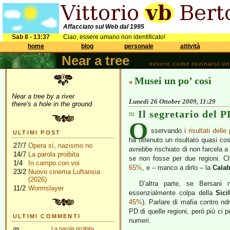
Affacciato sul Web dal 1995
Sab 8 - 13:37
Ciao, essere umano non identificato!
home
blog
personale
attività
Near a tree
ovvero come rovinarsi una 
Musei un po’ così
«
Near a tree by a river
Lunedì 26 Ottobre 2009, 11:29
there's a hole in the ground
Il segretario del 
O
sservando i
risultati dell
ULTIMI POST
ha ottenuto un risultato quasi co
27/7
Opera sì, nazismo no
avrebbe rischiato di non farcela a
14/7
La parola proibita
se non fosse per due regioni. 
1/4
In campo con voi
65%
, e – manco a dirlo – la
Calab
23/2
Nuovo cinema Luftansia
(2026)
D’altra parte, se Bersani 
11/2
Wormslayer
essenzialmente colpa della
Sici
45%
). Parlare di mafia contro nd
PD di quelle regioni, però più ci 
ULTIMI COMMENTI
numeri.
gs
La parola proibita