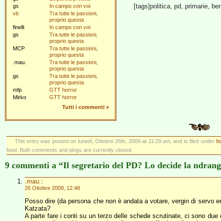
[tags]politica, pd, primarie, be
gs
In campo con voi
vb
Tra tutte le passioni,
proprio questa
finelli
In campo con voi
gs
Tra tutte le passioni,
proprio questa
MCP
Tra tutte le passioni,
proprio questa
.mau.
Tra tutte le passioni,
proprio questa
gs
Tra tutte le passioni,
proprio questa
mfp
GTT horror
Mirko
GTT horror
Tutti i commenti
»
This entry was posted on lunedì, Ottobre 26th, 2009 at 11:29 am, and is filed under
It
feed. Both comments and pings are currently closed.
9 commenti a “Il segretario del PD? Lo decide la ndrang
.mau.
:
26 Ottobre 2009, 12:48
Posso dire (da persona che non è andata a votare, vergin di servo e
Katzata?
A parte fare i conti su un terzo delle schede scrutinate, ci sono due 