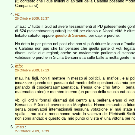
(E contesto che i due milioni di abitanti della Calabria possano modif
Campania sì)
vb
:
26 Ottobre 2009, 15:37
.mau.: E’ tutto il Sud ad avere tesseramenti al PD palesemente gonfia
di 624 (seicentoventiquattro!) iscritti per circolo a Napoli città è al
linkato sabato, oppure
questo di Saviano
, per capire perché.
Ho detto io per primo nel post che non si può ridurre la cosa a “mafi
e Calabria non può che far pensare che quella parte di voti legata 
diversi nelle due regioni; anche se ovviamente parliamo di sensaz
validissimo perché in Sicilia Bersani stia sulle balle a molta gente me
mfp
:
26 Ottobre 2009, 17:13
mau, hai figli, non ti mettere in mezzo ai politici, ai mafiosi, e ai 
incazzare quando sei passato dal merito delle questioni alla mia per
parlando di coscienza&matematica. Pensa che c’ho fatto il tema
matematico ateo) e membro interno (un pretino della scuola cattolica
vb, gli ordini formali diramati dal centro alla periferia erano di 
Bersani ai PDdini di provenienza Margherita. Hanno misurato la fiduci
senza osservatori internazionali nessuna votazione e’ mai stata
spalla… ma piu’ o meno hanno avuto la valenza dei Plebisciti Sicilian
non sono andati; e questo dal mio punto di vista e’ una vittoria per no
.mau.
:
27 Ottobre 2009, 09:39