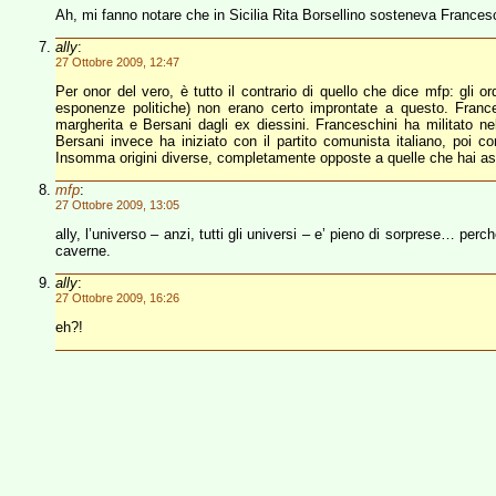
Ah, mi fanno notare che in Sicilia Rita Borsellino sosteneva Francesc
ally
:
27 Ottobre 2009, 12:47
Per onor del vero, è tutto il contrario di quello che dice mfp: gli o
esponenze politiche) non erano certo improntate a questo. Franc
margherita e Bersani dagli ex diessini. Franceschini ha militato nel
Bersani invece ha iniziato con il partito comunista italiano, poi c
Insomma origini diverse, completamente opposte a quelle che hai asse
mfp
:
27 Ottobre 2009, 13:05
ally, l’universo – anzi, tutti gli universi – e’ pieno di sorprese… per
caverne.
ally
:
27 Ottobre 2009, 16:26
eh?!