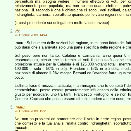
percentuali ma bisogna vedere il numero effettivo di voti, per 
relativamente poco popolata, ma non so con quanti elettori – pote
nazionali. Il secondo è che è chiaro che ci sono i voti siciliani, cala
‘ndrangheta, camorra, soprattutto quando poi le varie regioni non h
(il post precedente sui delegati era molto valido, invece)
vb
:
26 Ottobre 2009, 14:44
.mau.: Sul numero delle sezioni hai ragione, io mi sono fidato del fatt
può darsi che sia arrivata solo una parte specifica della regione e che
Sul peso però non tanto, Calabria e Campania fanno quasi 8 milion
tesseramento, penso che in termini di voti il peso sarà anche m
proiezione attuale per la Calabria è di 125.000 votanti totali, mentre
190.000 – solo il 50% in più). Prendere il 15% in più della medi
nazionale di almeno il 2%: magari Bersani ce l’avrebbe fatta ugualm
poco.
L’ultima frase è mezza masticata, ma immagino che tu contesti l’idea 
centrosinistra, possa essere pesantemente influenzato dalla crimi
giusto per ricordare, uno tra tanti, Francesco Fortugno, e se non h
Corriere. Capisco che possa essere difficile credere a certe cose, ma 
.mau.
:
26 Ottobre 2009, 15:28
No, non ho problemi ad ammettere che il voto in certe regioni poss
che contesto è la tua analisi “mafia contro ‘ndrangheta”, soprattutt
truccate.