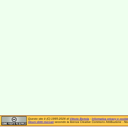
Questo sito è (C) 1995-2026 di
Vittorio Bertola
-
Informativa privacy e cooki
Alcuni diritti riservati
secondo la licenza Creative Commons Attribuzione - No