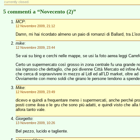
currently closed.
5 commenti a “Novecento (2)”
MCP
:
12 Novembre 2009, 21:12
Damn, mi hai ricordato almeno un paio di romanzi di Ballard, tra
L’is
mike
:
12 Novembre 2009, 23:44
Se vai su bing e cerchi nelle mappe, se usi la foto aerea leggi Carrefo
Certo un supermercato così grosso in zona centrale fu una grande novi
sia ingrosso che dettaglio, che poi divenne Città Mercato ed infine 
che cerca di sopravvivere in mezzo al Lidl ed all’LD market, oltre ad a
Ovviamente con meno soldi che girano le persone tendono a spende
Mike
:
12 Novembre 2009, 23:49
dicevo e quindi a frequentare meno i supermercati, anche perché prob
posti come ikea o le gru che sono più adatti, e quindi visto che alla f
allora tanto vale.
Giorgetto
:
13 Novembre 2009, 10:26
Bel pezzo, lucido e tagliente.