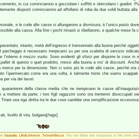
emento, in cui cominciarono a gocciolare i soffitti e sbriciolarsi i gradini.
antemente disposti cominciarono ad affollarsi di roba da due soldi buttata all
ersonale, e le code alle casse si allungarono a dismisura; è l’unico posto dove 
sibile alla cassa. Alla fine i pochi rimasti si ribellarono, e qualche mese fa c
aventato; intanto, metà dell’ingresso è transennato alla buona perché oggetto 
 parcheggio è necessario inerpicarsi su per una scaletta di servizio indicata 
 l’interno è mezzo vuoto. Sono evidenti gli sforzi per disporre le cose in 
i
pallet
di questo o quel prodotto, messi alla buona a mo’ di discount. Anche su
 merce per la dimensione. Non ci sono più le code alle casse, perché ora a
uto l’ipermercato come era una volta, è talmente triste che siamo scappati 
 per via dei lavori.
i quarantenni della classe media che ne riempivano le casse all’inauguraz
i a mettere da parte; i loro figli ragazzini sono ora trentenni disoccupati s
 Tirare una riga diritta tra le due cose sarebbe una semplificazione eccessiva
i, livello di vita, bulgaria[/tags]
der
Itaaaalia
,
Life&Universe
,
TorinoInBocca
. You can follow any responses to this entry th