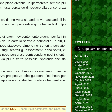
 Piano piano divenne un ipermercato sempre più
a rinfusa, cercando di reggere alla concorrenza
più di una volta sia andato via lasciando lì la
i fu uno sciopero selvaggio, che diede il colpo
di lavori – evidentemente urgenti, per farli in
da un cartello scritto a pennarello. In più, il
TWITTER
modo piacevole almeno nei settori a servizio,
gli scaffali gli assortimenti sono sottili, ci
 poco personale corrispondono pochi clienti.
ARCHIVI
via più in fretta possibile, sperando che sia
Luglio 2026
Aprile 2026
Febbraio 2026
ione sono ora diventati sessantenni chiusi e
Gennaio 2026
enza prospettive, che guardano l’etichetta per
Novembre 2025
; eppure non è sbagliato notare che, vent’anni
Ottobre 2025
Agosto 2025
Luglio 2025
Giugno 2025
Gennaio 2025
Luglio 2024
Aprile 2024
Gennaio 2024
rough the
RSS 2.0
feed. Both comments and pings are
Dicembre 2023