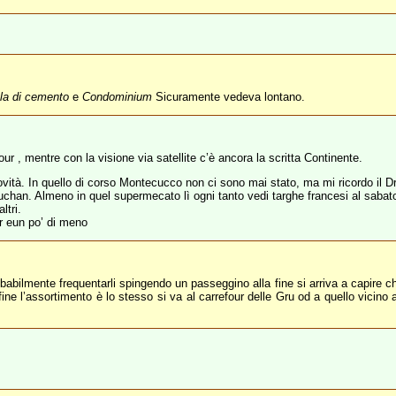
ola di cemento
e
Condominium
Sicuramente vedeva lontano.
ur , mentre con la visione via satellite c’è ancora la scritta Continente.
tà. In quello di corso Montecucco non ci sono mai stato, ma mi ricordo il Dri
Auchan. Almeno in quel supermecato lì ogni tanto vedi targhe francesi al sabat
ltri.
r eun po’ di meno
abilmente frequentarli spingendo un passeggino alla fine si arriva a capire ch
ine l’assortimento è lo stesso si va al carrefour delle Gru od a quello vicino al