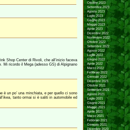
Ottobre 2023
Settembre 2023
Agosto 2023
Luglio 2023
Giugno 2023
Maggio 2023
Aprile 2023
Dicembre 2022
Novembre 2022
Ottobre 2022
Settembre 2022
Agosto 2022
Luglio 2022
Giugno 2022
nk Shop Center di Rivoli, che all’inizio faceva
Aprile 2022
o. Mi ricordo il Mega (adesso GS) di Alpignano
Marzo 2022
Febbraio 2022
Gennaio 2022
Dicembre 2021
Ottobre 2021
Settembre 2021
e è un po’ una minchiata, e per quello ci sono
Agosto 2021
l’ikea, tanto ormai si è saliti in automobile ed
Luglio 2021
Giugno 2021
Maggio 2021
Aprile 2021
Marzo 2021
Febbraio 2021
Gennaio 2021
Dicembre 2020