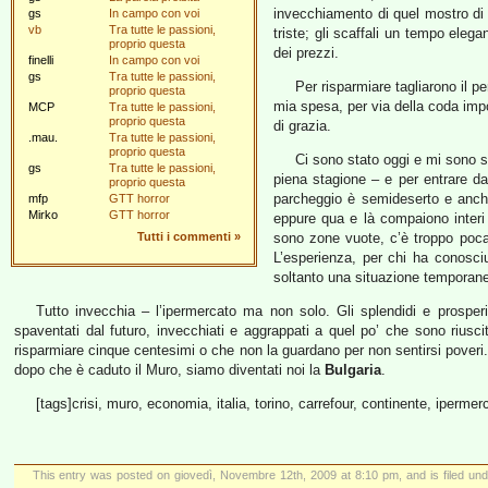
invecchiamento di quel mostro di c
gs
In campo con voi
vb
Tra tutte le passioni,
triste; gli scaffali un tempo eleg
proprio questa
dei prezzi.
finelli
In campo con voi
gs
Tra tutte le passioni,
Per risparmiare tagliarono il p
proprio questa
mia spesa, per via della coda impos
MCP
Tra tutte le passioni,
proprio questa
di grazia.
.mau.
Tra tutte le passioni,
proprio questa
Ci sono stato oggi e mi sono sp
gs
Tra tutte le passioni,
piena stagione – e per entrare dal
proprio questa
parcheggio è semideserto e anche
mfp
GTT horror
Mirko
GTT horror
eppure qua e là compaiono inter
Tutti i commenti
»
sono zone vuote, c’è troppo poca
L’esperienza, per chi ha conosci
soltanto una situazione temporanea
Tutto invecchia – l’ipermercato ma non solo. Gli splendidi e prosper
spaventati dal futuro, invecchiati e aggrappati a quel po’ che sono riuscit
risparmiare cinque centesimi o che non la guardano per non sentirsi poveri.
dopo che è caduto il Muro, siamo diventati noi la
Bulgaria
.
[tags]crisi, muro, economia, italia, torino, carrefour, continente, ipermercat
This entry was posted on giovedì, Novembre 12th, 2009 at 8:10 pm, and is filed un