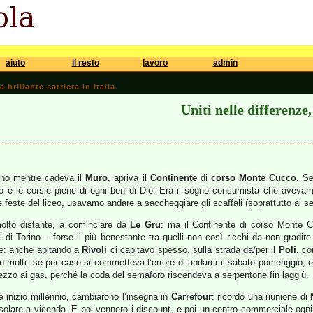
aiuto
il resto
lavoro
admin
brillante carriera in Italia
Uniti nelle differenze
meno mentre cadeva il
Muro
, apriva il
Continente
di
corso Monte Cucco
. S
eo e le corsie piene di ogni ben di Dio. Era il sogno consumista che avevamo
me feste del liceo, usavamo andare a saccheggiare gli scaffali (soprattutto al set
molto distante, a cominciare da
Le Gru
: ma il Continente di corso Monte C
i di Torino – forse il più benestante tra quelli non così ricchi da non gradi
ne: anche abitando a
Rivoli
ci capitavo spesso, sulla strada da/per il
Poli
, c
 molti: se per caso si commetteva l’errore di andarci il sabato pomeriggio, e
ezzo ai gas, perché la coda del semaforo riscendeva a serpentone fin laggiù.
 inizio millennio, cambiarono l’insegna in
Carrefour
: ricordo una riunione di
are a vicenda. E poi vennero i discount, e poi un centro commerciale ogni tre 