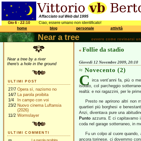
Affacciato sul Web dal 1995
Gio 6 - 22:10
Ciao, essere umano non identificato!
home
blog
personale
attività
Near a tree
ovvero come rovinarsi una 
Follie da stadio
«
Near a tree by a river
Giovedì 12 Novembre 2009, 20:10
there's a hole in the ground
Novecento (2)
C
irca vent’anni fa, più o 
ULTIMI POST
isolato, col parcheggio sotterran
27/7
Opera sì, nazismo no
realtà: e noi ragazzini, per le pri
14/7
La parola proibita
1/4
In campo con voi
Presto ne aprirono altri non 
23/2
Nuovo cinema Luftansia
quartieri più borghesi e benestant
(2026)
Anzi, diventava pure una abitudi
11/2
Wormslayer
Punto
azzurra. E ci capitavamo in
coda nel garage sotterraneo, in m
ULTIMI COMMENTI
Fu un colpo al cuore quando, a
ancora torinese, ci dovemmo consol
gs
La parola proibita