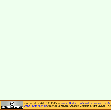
Questo sito è (C) 1995-2026 di
Vittorio Bertola
-
Informativa privacy e cooki
Alcuni diritti riservati
secondo la licenza Creative Commons Attribuzione - No