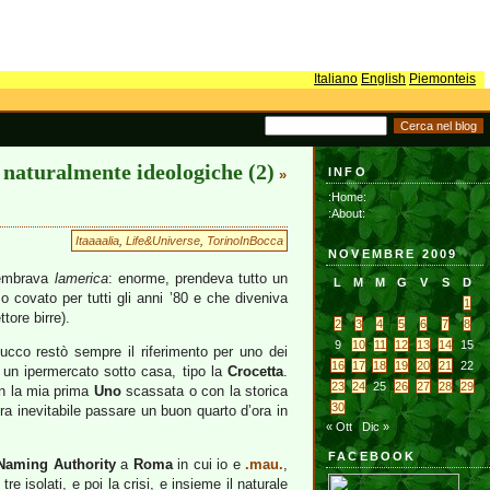
Italiano
English
Piemonteis
, naturalmente ideologiche (2)
INFO
»
:Home:
:About:
Itaaaalia
,
Life&Universe
,
TorinoInBocca
NOVEMBRE 2009
embrava
lamerica
: enorme, prendeva tutto un
L
M
M
G
V
S
D
 covato per tutti gli anni ’80 e che diveniva
1
tore birre).
2
3
4
5
6
7
8
9
10
11
12
13
14
15
ucco restò sempre il riferimento per uno dei
16
17
18
19
20
21
22
re un ipermercato sotto casa, tipo la
Crocetta
.
23
24
25
26
27
28
29
on la mia prima
Uno
scassata o con la storica
30
ra inevitabile passare un buon quarto d’ora in
« Ott
Dic »
FACEBOOK
Naming Authority
a
Roma
in cui io e
.mau.
,
isolati, e poi la crisi, e insieme il naturale