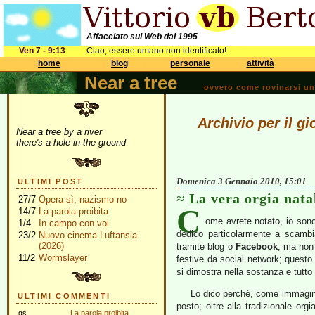
Affacciato sul Web dal 1995
Ven 7 - 9:13
Ciao, essere umano non identificato!
home
blog
personale
attività
Near a tree
ovvero come rovinarsi una 
Archivio per il g
Near a tree by a river
there's a hole in the ground
Domenica 3 Gennaio 2010, 15:01
ULTIMI POST
La vera orgia nata
27/7
Opera sì, nazismo no
C
14/7
La parola proibita
ome avrete notato, io sono
1/4
In campo con voi
dedico particolarmente a scambia
23/2
Nuovo cinema Luftansia
(2026)
tramite blog o
Facebook
, ma non
11/2
Wormslayer
festive da social network; questo
si dimostra nella sostanza e tutto 
Lo dico perché, come immagino 
ULTIMI COMMENTI
posto; oltre alla tradizionale orgi
gs
La parola proibita