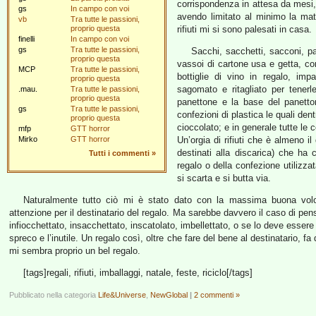
corrispondenza in attesa da mesi, 
gs
In campo con voi
avendo limitato al minimo la mat
vb
Tra tutte le passioni,
proprio questa
rifiuti mi si sono palesati in casa.
finelli
In campo con voi
gs
Tra tutte le passioni,
Sacchi, sacchetti, sacconi, pac
proprio questa
vassoi di cartone usa e getta, con 
MCP
Tra tutte le passioni,
bottiglie di vino in regalo, im
proprio questa
sagomato e ritagliato per tenerl
.mau.
Tra tutte le passioni,
proprio questa
panettone e la base del panetton
gs
Tra tutte le passioni,
confezioni di plastica le quali de
proprio questa
cioccolato; e in generale tutte le c
mfp
GTT horror
Mirko
GTT horror
Un’orgia di rifiuti che è almeno il
destinati alla discarica) che ha 
Tutti i commenti
»
regalo o della confezione utilizza
si scarta e si butta via.
Naturalmente tutto ciò mi è stato dato con la massima buona volon
attenzione per il destinatario del regalo. Ma sarebbe davvero il caso di pe
infiocchettato, insacchettato, inscatolato, imbellettato, o se lo deve esser
spreco e l’inutile. Un regalo così, oltre che fare del bene al destinatario, 
mi sembra proprio un bel regalo.
[tags]regali, rifiuti, imballaggi, natale, feste, riciclo[/tags]
Pubblicato nella categoria
Life&Universe
,
NewGlobal
|
2 commenti »