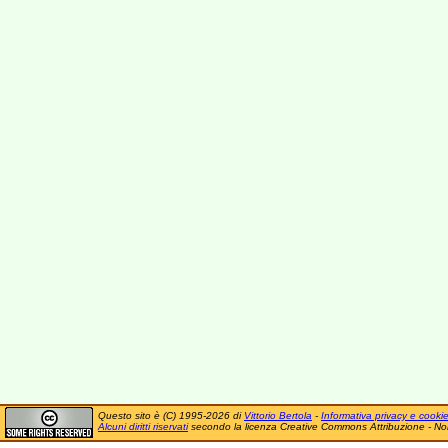
Questo sito è (C) 1995-2026 di
Vittorio Bertola
-
Informativa privacy e cooki
Alcuni diritti riservati
secondo la licenza Creative Commons Attribuzione - No