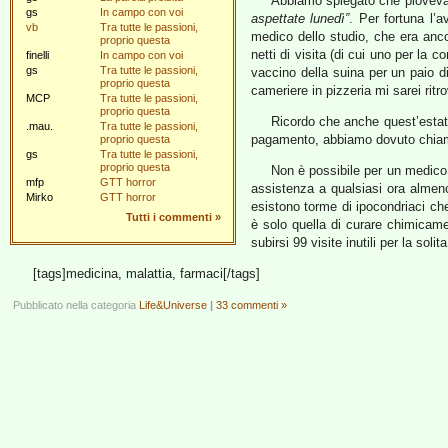
Abbiamo spiegato che pioveva,
gs
In campo con voi
aspettate lunedì”
. Per fortuna l’a
vb
Tra tutte le passioni,
medico dello studio, che era anco
proprio questa
netti di visita (di cui uno per la c
finelli
In campo con voi
gs
Tra tutte le passioni,
vaccino della suina per un paio 
proprio questa
cameriere in pizzeria mi sarei ritr
MCP
Tra tutte le passioni,
proprio questa
Ricordo che anche quest’esta
.mau.
Tra tutte le passioni,
pagamento, abbiamo dovuto chiamar
proprio questa
gs
Tra tutte le passioni,
proprio questa
Non è possibile per un medico
mfp
GTT horror
assistenza a qualsiasi ora almen
Mirko
GTT horror
esistono torme di ipocondriaci ch
Tutti i commenti
»
è solo quella di curare chimicame
subirsi 99 visite inutili per la so
[tags]medicina, malattia, farmaci[/tags]
Pubblicato nella categoria
Life&Universe
|
33 commenti »