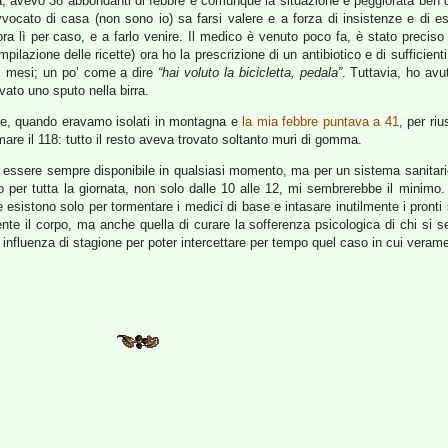
 avevo 38 abbondanti di febbre e comunque la situazione è peggiorata ben do
vvocato di casa (non sono io) sa farsi valere e a forza di insistenze e di es
ra lì per caso, e a farlo venire. Il medico è venuto poco fa, è stato preciso
ompilazione delle ricette) ora ho la prescrizione di un antibiotico e di sufficienti
di mesi; un po’ come a dire
“hai voluto la bicicletta, pedala”
. Tuttavia, ho av
ovato uno sputo nella birra.
te, quando eravamo isolati in montagna e
la mia febbre puntava a 41
, per ri
e il 118: tutto il resto aveva trovato soltanto muri di gomma.
 essere sempre disponibile in qualsiasi momento, ma per un sistema sanitari
o per tutta la giornata, non solo dalle 10 alle 12, mi sembrerebbe il minim
e esistono solo per tormentare i medici di base e intasare inutilmente i pron
nte il corpo, ma anche quella di curare la sofferenza psicologica di chi si s
lita influenza di stagione per poter intercettare per tempo quel caso in cui ver