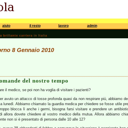
aiuto
il resto
lavoro
admin
brillante carriera in Italia
iorno 8 Gennaio 2010
domande del nostro tempo
re il medico, se poi non ha voglia di visitare i pazienti?
ver avuto un attacco di tosse profonda quasi da non respirare più, abbiamo de
 a lunedì. Abbiamo chiamato la guardia medica per chiedere se fosse utile pre
roppo blocca lì anche i germi, bisogna farsi visitare e prendere un antibioti
 di allora dovete chiedere al vostro medico della mutua. Allora abbiamo chi
ente non si è presentato di persona dalle 10 alle 12?