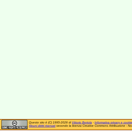
Questo sito è (C) 1995-2026 di
Vittorio Bertola
-
Informativa privacy e cooki
Alcuni diritti riservati
secondo la licenza Creative Commons Attribuzione - No