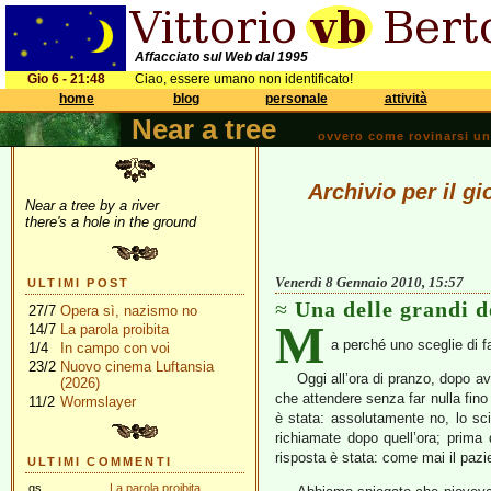
Affacciato sul Web dal 1995
Gio 6 - 21:48
Ciao, essere umano non identificato!
home
blog
personale
attività
Near a tree
ovvero come rovinarsi una 
Archivio per il g
Near a tree by a river
there's a hole in the ground
Venerdì 8 Gennaio 2010, 15:57
ULTIMI POST
Una delle grandi 
27/7
Opera sì, nazismo no
M
14/7
La parola proibita
a perché uno sceglie di fa
1/4
In campo con voi
23/2
Nuovo cinema Luftansia
Oggi all’ora di pranzo, dopo a
(2026)
che attendere senza far nulla fino
11/2
Wormslayer
è stata: assolutamente no, lo sci
richiamate dopo quell’ora; prima
risposta è stata: come mai il pazi
ULTIMI COMMENTI
gs
La parola proibita