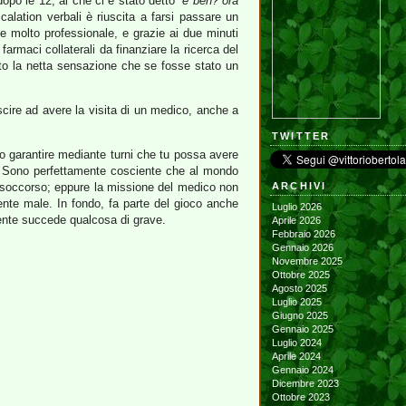
po le 12, al che ci è stato detto
“e beh? ora
calation verbali è riuscita a farsi passare un
 e molto professionale, e grazie ai due minuti
 farmaci collaterali da finanziare la ricerca del
uto la netta sensazione che se fosse stato un
uscire ad avere la visita di un medico, anche a
TWITTER
o garantire mediante turni che tu possa avere
o. Sono perfettamente cosciente che al mondo
ti soccorso; eppure la missione del medico non
ARCHIVI
ente male. In fondo, fa parte del gioco anche
Luglio 2026
amente succede qualcosa di grave.
Aprile 2026
Febbraio 2026
Gennaio 2026
Novembre 2025
Ottobre 2025
Agosto 2025
Luglio 2025
Giugno 2025
Gennaio 2025
Luglio 2024
Aprile 2024
Gennaio 2024
Dicembre 2023
Ottobre 2023