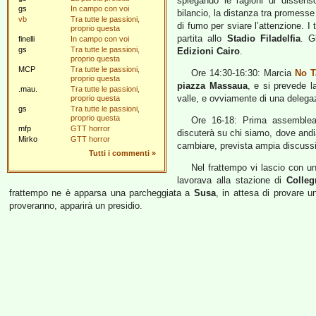
spiegando le ragioni di dissens
gs
In campo con voi
bilancio, la distanza tra promesse
vb
Tra tutte le passioni,
di fumo per sviare l’attenzione. I
proprio questa
partita allo
Stadio Filadelfia
. G
finelli
In campo con voi
gs
Tra tutte le passioni,
Edizioni Cairo
.
proprio questa
MCP
Tra tutte le passioni,
Ore 14:30-16:30: Marcia
No T
proprio questa
piazza Massaua
, e si prevede l
.mau.
Tra tutte le passioni,
valle, e ovviamente di una delegazi
proprio questa
gs
Tra tutte le passioni,
proprio questa
Ore 16-18: Prima assemblea 
mfp
GTT horror
discuterà su chi siamo, dove and
Mirko
GTT horror
cambiare, prevista ampia discussi
Tutti i commenti
»
Nel frattempo vi lascio con u
lavorava alla stazione di
Colle
frattempo ne è apparsa una parcheggiata a
Susa
, in attesa di provare u
proveranno, apparirà un presidio.