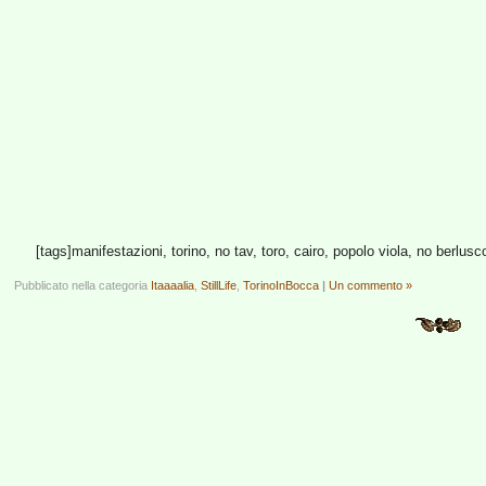
[tags]manifestazioni, torino, no tav, toro, cairo, popolo viola, no berlusc
Pubblicato nella categoria
Itaaaalia
,
StillLife
,
TorinoInBocca
|
Un commento »