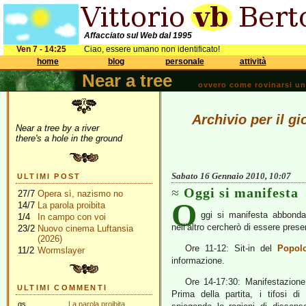
Affacciato sul Web dal 1995
Ven 7 - 14:25
Ciao, essere umano non identificato!
home
blog
personale
attività
Near a tree
ovvero come rovinarsi una 
Archivio per il g
Near a tree by a river
there's a hole in the ground
Sabato 16 Gennaio 2010, 10:07
ULTIMI POST
Oggi si manifesta
27/7
Opera sì, nazismo no
O
14/7
La parola proibita
ggi si manifesta abbonda
1/4
In campo con voi
nell’altro cercherò di essere prese
23/2
Nuovo cinema Luftansia
(2026)
Ore 11-12: Sit-in del
Popol
11/2
Wormslayer
informazione.
Ore 14-17:30: Manifestazion
ULTIMI COMMENTI
Prima della partita, i tifosi d
gs
La parola proibita