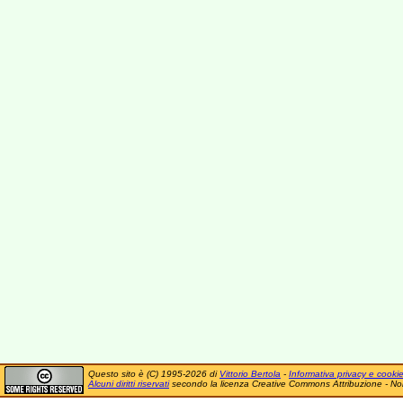
Questo sito è (C) 1995-2026 di
Vittorio Bertola
-
Informativa privacy e cooki
Alcuni diritti riservati
secondo la licenza Creative Commons Attribuzione - No