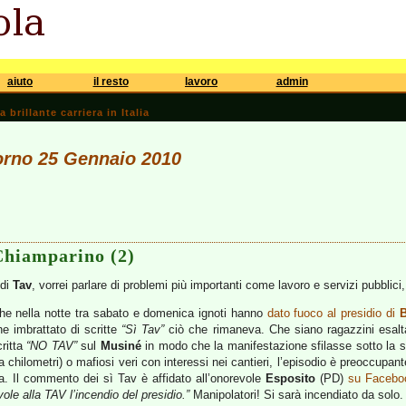
aiuto
il resto
lavoro
admin
brillante carriera in Italia
iorno 25 Gennaio 2010
 Chiamparino (2)
 di
Tav
, vorrei parlare di problemi più importanti come lavoro e servizi pubblici
he nella notte tra sabato e domenica ignoti hanno
dato fuoco al presidio di
e imbrattato di scritte
“Sì Tav”
ciò che rimaneva. Che siano ragazzini esalt
ritta
“NO TAV”
sul
Musiné
in modo che la manifestazione sfilasse sotto la s
a chilometri) o mafiosi veri con interessi nei cantieri, l’episodio è preoccupa
ta. Il commento dei sì Tav è affidato all’onorevole
Esposito
(PD)
su Facebo
vole alla TAV l’incendio del presidio.”
Manipolatori! Si sarà incendiato da solo.