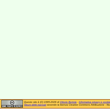
Questo sito è (C) 1995-2026 di
Vittorio Bertola
-
Informativa privacy e cooki
Alcuni diritti riservati
secondo la licenza Creative Commons Attribuzione - No