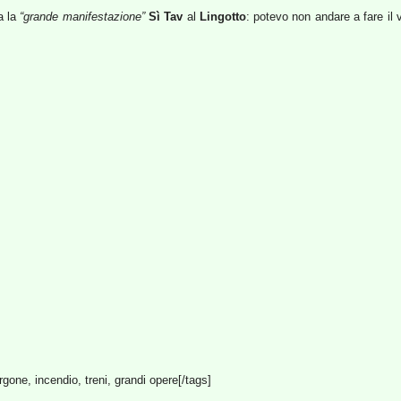
a la
“grande manifestazione”
Sì Tav
al
Lingotto
: potevo non andare a fare il
rgone, incendio, treni, grandi opere[/tags]