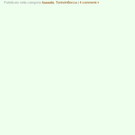
Pubblicato nella categoria
Itaaaalia
,
TorinoInBocca
|
4 commenti »