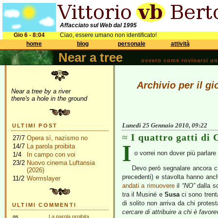
Affacciato sul Web dal 1995
Gio 6 - 8:04
Ciao, essere umano non identificato!
home
blog
personale
attività
Near a tree
ovvero come rovinarsi una 
Archivio per il g
Near a tree by a river
there's a hole in the ground
Lunedì 25 Gennaio 2010, 09:22
ULTIMI POST
I quattro gatti di
27/7
Opera sì, nazismo no
I
14/7
La parola proibita
o vorrei non dover più parlare
1/4
In campo con voi
23/2
Nuovo cinema Luftansia
Devo però segnalare ancora c
(2026)
precedenti) e stavolta hanno anch
11/2
Wormslayer
andati a rimuovere
il
“NO”
dalla sc
tra il Musiné e
Susa
ci sono trent
di solito non arriva da chi protes
ULTIMI COMMENTI
cercare di attribuire a chi è favore
gs
La parola proibita