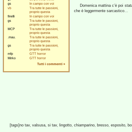
gs
In campo con voi
Domenica mattina c’è poi stat
vb
Tra tutte le passioni,
che è leggermente sarcastico…
proprio questa
finelli
In campo con voi
gs
Tra tutte le passioni,
proprio questa
MCP
Tra tutte le passioni,
proprio questa
.mau.
Tra tutte le passioni,
proprio questa
gs
Tra tutte le passioni,
proprio questa
mfp
GTT horror
Mirko
GTT horror
Tutti i commenti
»
[tags]no tav, valsusa, si tav, lingotto, chiamparino, bresso, esposito, bo