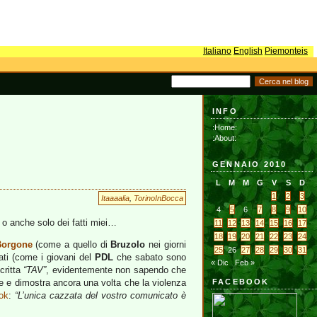
Italiano
English
Piemonteis
INFO
:Home:
:About:
GENNAIO 2010
L
M
M
G
V
S
D
1
2
3
Itaaaalia
,
TorinoInBocca
4
5
6
7
8
9
10
, o anche solo dei fatti miei…
11
12
13
14
15
16
17
18
19
20
21
22
23
24
Borgone
(come a quello di
Bruzolo
nei giorni
25
26
27
28
29
30
31
ati (come i giovani del
PDL
che sabato sono
« Dic
Feb »
critta
“TAV”
, evidentemente non sapendo che
nte e dimostra ancora una volta che la violenza
FACEBOOK
ok
:
“L’unica cazzata del vostro comunicato è