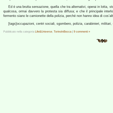
Ed è una brutta sensazione, quella che tra alternativi, operai in lotta, s
qualcosa, ormai davvero la protesta sia diffusa; e che il principale interloc
fermento siano le camionette della polizia, perché non hanno idea di cos’altr
[tags]occupazioni, centri sociali, sgombero, polizia, carabinieri, militari, d
Pubblicato nella categoria
Life&Universe
,
TorinoInBocca
|
9 commenti »