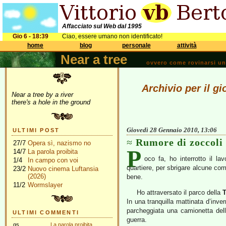
Affacciato sul Web dal 1995
Gio 6 - 18:39
Ciao, essere umano non identificato!
home
blog
personale
attività
Near a tree
ovvero come rovinarsi una 
Archivio per il g
Near a tree by a river
there's a hole in the ground
Giovedì 28 Gennaio 2010, 13:06
ULTIMI POST
Rumore di zoccoli
27/7
Opera sì, nazismo no
P
14/7
La parola proibita
oco fa, ho interrotto il l
1/4
In campo con voi
quartiere, per sbrigare alcune comm
23/2
Nuovo cinema Luftansia
(2026)
bene.
11/2
Wormslayer
Ho attraversato il parco della
T
In una tranquilla mattinata d’inver
parcheggiata una camionetta della
ULTIMI COMMENTI
guerra.
gs
La parola proibita