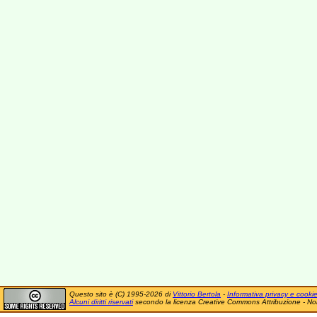
Questo sito è (C) 1995-2026 di
Vittorio Bertola
-
Informativa privacy e cooki
Alcuni diritti riservati
secondo la licenza Creative Commons Attribuzione - No