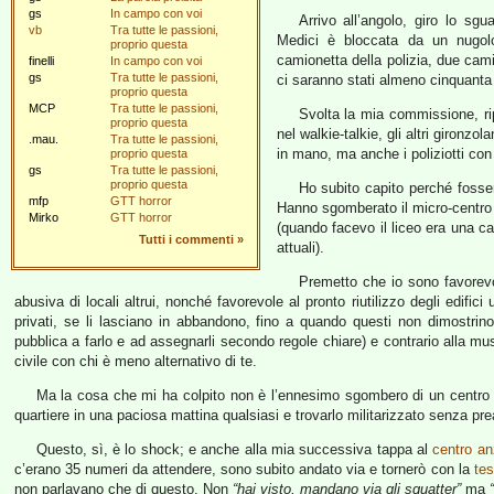
gs
In campo con voi
Arrivo all’angolo, giro lo s
vb
Tra tutte le passioni,
Medici è bloccata da un nugolo 
proprio questa
camionetta della polizia, due camio
finelli
In campo con voi
gs
Tra tutte le passioni,
ci saranno stati almeno cinquanta p
proprio questa
MCP
Tra tutte le passioni,
Svolta la mia commissione, rip
proprio questa
nel walkie-talkie, gli altri gironzol
.mau.
Tra tutte le passioni,
in mano, ma anche i poliziotti co
proprio questa
gs
Tra tutte le passioni,
proprio questa
Ho subito capito perché fossero
mfp
GTT horror
Hanno sgomberato il micro-centro 
Mirko
GTT horror
(quando facevo il liceo era una ca
Tutti i commenti
»
attuali).
Premetto che io sono favorevole
abusiva di locali altrui, nonché favorevole al pronto riutilizzo degli edif
privati, se li lasciano in abbandono, fino a quando questi non dimostrin
pubblica a farlo e ad assegnarli secondo regole chiare) e contrario alla mu
civile con chi è meno alternativo di te.
Ma la cosa che mi ha colpito non è l’ennesimo sgombero di un centro s
quartiere in una paciosa mattina qualsiasi e trovarlo militarizzato senza pr
Questo, sì, è lo shock; e anche alla mia successiva tappa al
centro an
c’erano 35 numeri da attendere, sono subito andato via e tornerò con la
te
non parlavano che di questo. Non
“hai visto, mandano via gli squatter”
ma