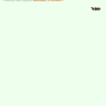
Pubblicato nella categoria
NewGlobal
|
5 commenti »