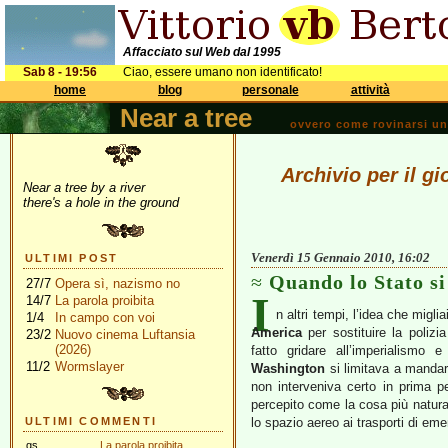
Affacciato sul Web dal 1995
Sab 8 - 19:56
Ciao, essere umano non identificato!
home
blog
personale
attività
Near a tree
ovvero come rovinarsi una 
Archivio per il g
Near a tree by a river
there's a hole in the ground
Venerdì 15 Gennaio 2010, 16:02
ULTIMI POST
Quando lo Stato si
27/7
Opera sì, nazismo no
I
14/7
La parola proibita
n altri tempi, l’idea che mig
1/4
In campo con voi
America
per sostituire la polizia
23/2
Nuovo cinema Luftansia
(2026)
fatto gridare all’imperialismo 
11/2
Wormslayer
Washington
si limitava a manda
non interveniva certo in prima 
percepito come la cosa più natura
ULTIMI COMMENTI
lo spazio aereo ai trasporti di em
gs
La parola proibita