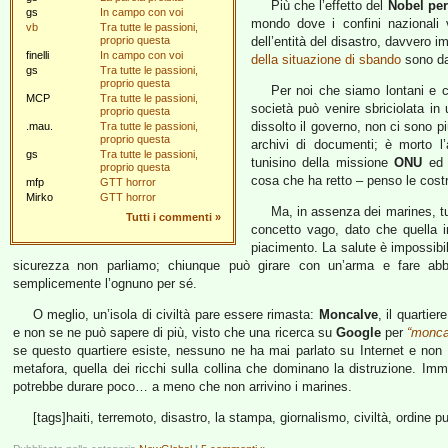
Più che l’effetto del
Nobel per
gs
In campo con voi
mondo dove i confini nazional
vb
Tra tutte le passioni,
proprio questa
dell’entità del disastro, davvero 
finelli
In campo con voi
della situazione di sbando
sono da
gs
Tra tutte le passioni,
proprio questa
Per noi che siamo lontani e c
MCP
Tra tutte le passioni,
società può venire sbriciolata in 
proprio questa
dissolto il governo, non ci sono pi
.mau.
Tra tutte le passioni,
proprio questa
archivi di documenti; è morto l’
gs
Tra tutte le passioni,
tunisino della missione
ONU
ed è
proprio questa
cosa che ha retto – penso le cost
mfp
GTT horror
Mirko
GTT horror
Ma, in assenza dei marines, tut
Tutti i commenti
»
concetto vago, dato che quella i
piacimento. La salute è impossibil
sicurezza non parliamo; chiunque può girare con un’arma e fare abb
semplicemente l’ognuno per sé.
O meglio, un’isola di civiltà pare essere rimasta:
Moncalve
, il quartie
e non se ne può sapere di più, visto che una ricerca su
Google
per
“moncal
se questo quartiere esiste, nessuno ne ha mai parlato su Internet e n
metafora, quella dei ricchi sulla collina che dominano la distruzione. Imma
potrebbe durare poco… a meno che non arrivino i marines.
[tags]haiti, terremoto, disastro, la stampa, giornalismo, civiltà, ordine p