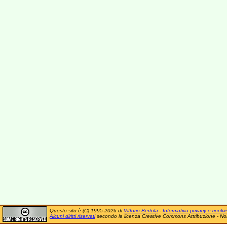
Questo sito è (C) 1995-2026 di
Vittorio Bertola
-
Informativa privacy e cooki
Alcuni diritti riservati
secondo la licenza Creative Commons Attribuzione - No