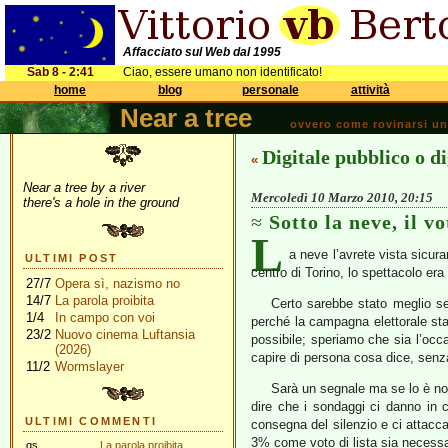
Affacciato sul Web dal 1995
Sab 8 - 2:41
Ciao, essere umano non identificato!
home
blog
personale
attività
Near a tree
ovvero come rovinarsi una 
Digitale pubblico o di
«
Near a tree by a river
Mercoledì 10 Marzo 2010, 20:15
there's a hole in the ground
Sotto la neve, il vo
L
a neve l’avrete vista sicur
ULTIMI POST
centro di Torino, lo spettacolo era
27/7
Opera sì, nazismo no
14/7
La parola proibita
Certo sarebbe stato meglio se
1/4
In campo con voi
perché la campagna elettorale st
23/2
Nuovo cinema Luftansia
possibile; speriamo che sia l’occa
(2026)
capire di persona cosa dice, senza 
11/2
Wormslayer
Sarà un segnale ma se lo è non
dire che i sondaggi ci danno in c
ULTIMI COMMENTI
consegna del silenzio e ci attacc
3% come voto di lista sia necessa
gs
La parola proibita