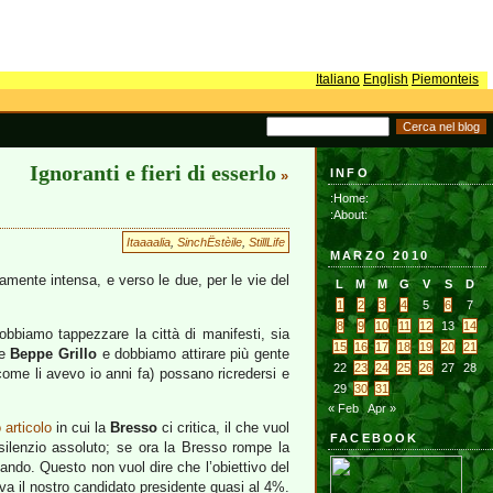
Italiano
English
Piemonteis
Ignoranti e fieri di esserlo
INFO
»
:Home:
:About:
Itaaaalia
,
SinchËstèile
,
StillLife
MARZO 2010
amente intensa, e verso le due, per le vie del
L
M
M
G
V
S
D
1
2
3
4
5
6
7
8
9
10
11
12
13
14
obbiamo tappezzare la città di manifesti, sia
15
16
17
18
19
20
21
ne
Beppe Grillo
e dobbiamo attirare più gente
22
23
24
25
26
27
28
come li avevo io anni fa) possano ricredersi e
29
30
31
« Feb
Apr »
o articolo
in cui la
Bresso
ci critica, il che vuol
FACEBOOK
 silenzio assoluto; se ora la Bresso rompe la
ando. Questo non vuol dire che l’obiettivo del
a il nostro candidato presidente quasi al 4%.