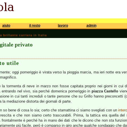
aiuto
il resto
lavoro
admin
brillante carriera in Italia
gitale privato
to utile
amente; oggi pomeriggio è virata verso la pioggia marcia, ma ieri notte era ver
 magnifico.
 la tormenta di neve in marzo non fosse capitata proprio nei giorni in cui d
a entrando nel vivo, sia perché domenica pomeriggio in
piazza Castello
vie
sione in cui tanti increduli o tante persone che su Grillo hanno preconcetti (
la mediazione distorta dei giornali di parte.
 so bene di cosa lo sia; certo che stamattina ci siamo svegliati con un
inter
rescita e che non siamo certo trascurabili. Prima, la tattica era quella del
a frontalmente è perché ha in mano dei dati che le dicono che non sta funzion
riamente più facile, però è comparso in giro anche qualche sondaggio che dav