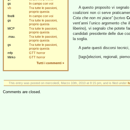
gs
In campo con voi
A questo proposito vi segnalo t
vb
Tra tutte le passioni,
proprio questa
coalizioni non ci serve praticamen
finelli
In campo con voi
Cota che non mi piace”
(scrivo
C
gs
Tra tutte le passioni,
vent’anni l’unico argomento che il 
proprio questa
liberino), vi segnalo che potete f
MCP
Tra tutte le passioni,
proprio questa
candidati presidente delle due coa
.mau.
Tra tutte le passioni,
la soglia.
proprio questa
gs
Tra tutte le passioni,
A parte questi discorsi tecnici
proprio questa
mfp
GTT horror
[tags]elezioni, regionali, piem
Mirko
GTT horror
Tutti i commenti
»
This entry was posted on mercoledì, Marzo 10th, 2010 at 8:15 pm, and is filed under
I
Comments are closed.