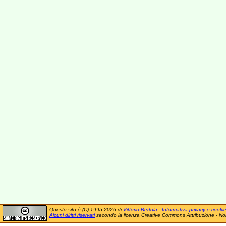
Questo sito è (C) 1995-2026 di
Vittorio Bertola
-
Informativa privacy e cooki
Alcuni diritti riservati
secondo la licenza Creative Commons Attribuzione - No