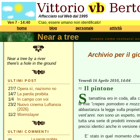
Affacciato sul Web dal 1995
Ven 7 - 14:40
Ciao, essere umano non identificato!
home
blog
personale
attività
Near a tree
ovvero come rovinarsi una 
Archivio per il gi
Near a tree by a river
there's a hole in the ground
Venerdì 16 Aprile 2010, 14:04
ULTIMI POST
Il pintone
27/7
Opera sì, nazismo no
S
14/7
La parola proibita
tamattina ero in coda, alla
1/4
In campo con voi
le mie
“crepes pomodoro e mozza
23/2
Nuovo cinema Luftansia
(2026)
abbastanza la legge sulla propriet
11/2
Wormslayer
vent’anni: non sono un esperto, m
tutta una serie di prodotti innovati
precisi identici anche in versione
ULTIMI COMMENTI
E’ stato in quel momento che 
gs
La parola proibita