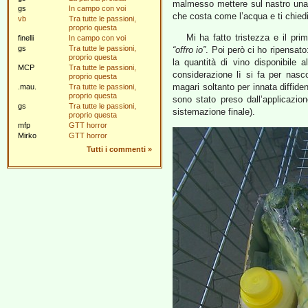
malmesso mettere sul nastro una 
gs
In campo con voi
che costa come l’acqua e ti chied
vb
Tra tutte le passioni,
proprio questa
Mi ha fatto tristezza e il pri
finelli
In campo con voi
gs
Tra tutte le passioni,
“offro io”
. Poi però ci ho ripensato
proprio questa
la quantità di vino disponibile 
MCP
Tra tutte le passioni,
considerazione lì si fa per nasc
proprio questa
magari soltanto per innata diffide
.mau.
Tra tutte le passioni,
proprio questa
sono stato preso dall’applicazion
gs
Tra tutte le passioni,
sistemazione finale).
proprio questa
mfp
GTT horror
Mirko
GTT horror
Tutti i commenti
»