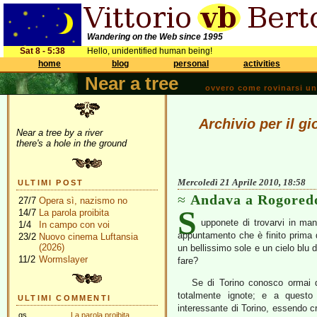
Wandering on the Web since 1995
Sat 8 - 5:38
Hello, unidentified human being!
home
blog
personal
activities
Near a tree
ovvero come rovinarsi una 
Archivio per il gi
Near a tree by a river
there's a hole in the ground
Mercoledì 21 Aprile 2010, 18:58
ULTIMI POST
Andava a Rogored
27/7
Opera sì, nazismo no
S
14/7
La parola proibita
upponete di trovarvi in ma
1/4
In campo con voi
appuntamento che è finito prima 
23/2
Nuovo cinema Luftansia
(2026)
un bellissimo sole e un cielo blu 
11/2
Wormslayer
fare?
Se di Torino conosco ormai q
totalmente ignote; e a questo
ULTIMI COMMENTI
interessante di Torino, essendo c
gs
La parola proibita