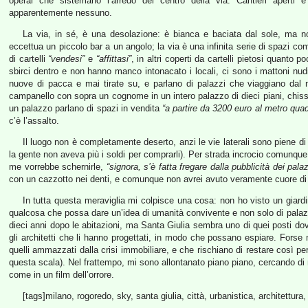
operai che sistemano l’arredo del centro della via. Cantieri aperti 
apparentemente nessuno.
La via, in sé, è una desolazione: è bianca e baciata dal sole, ma n
eccettua un piccolo bar a un angolo; la via è una infinita serie di spazi co
di cartelli
“vendesi”
e
“affittasi”
, in altri coperti da cartelli pietosi quanto 
sbirci dentro e non hanno manco intonacato i locali, ci sono i mattoni n
nuove di pacca e mai tirate su, e parlano di palazzi che viaggiano da
campanello con sopra un cognome in un intero palazzo di dieci piani, chis
un palazzo parlano di spazi in vendita
“a partire da 3200 euro al metro quad
c’è l’assalto.
Il luogo non è completamente deserto, anzi le vie laterali sono piene 
la gente non aveva più i soldi per comprarli). Per strada incrocio comunque
me vorrebbe schernirle,
“signora, s’è fatta fregare dalla pubblicità dei pala
con un cazzotto nei denti, e comunque non avrei avuto veramente cuore di f
In tutta questa meraviglia mi colpisce una cosa: non ho visto un giard
qualcosa che possa dare un’idea di umanità convivente e non solo di palazzi p
dieci anni dopo le abitazioni, ma Santa Giulia sembra uno di quei posti d
gli architetti che li hanno progettati, in modo che possano espiare. Forse
quelli ammazzati dalla crisi immobiliare, e che rischiano di restare così pe
questa scala). Nel frattempo, mi sono allontanato piano piano, cercando di n
come in un film dell’orrore.
[tags]milano, rogoredo, sky, santa giulia, città, urbanistica, architettura,