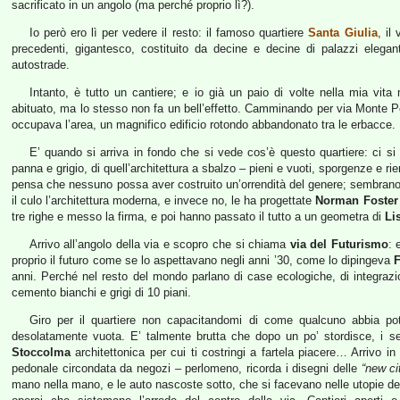
sacrificato in un angolo (ma perché proprio lì?).
Io però ero lì per vedere il resto: il famoso quartiere
Santa Giulia
, il
precedenti, gigantesco, costituito da decine e decine di palazzi elegant
autostrade.
Intanto, è tutto un cantiere; e io già un paio di volte nella mia vita
abituato, ma lo stesso non fa un bell’effetto. Camminando per via Monte Pe
occupava l’area, un magnifico edificio rotondo abbandonato tra le erbacce.
E’ quando si arriva in fondo che si vede cos’è questo quartiere: ci si t
panna e grigio, di quell’architettura a sbalzo – pieni e vuoti, sporgenze e r
pensa che nessuno possa aver costruito un’orrendità del genere; sembran
il culo l’architettura moderna, e invece no, le ha progettate
Norman Foster
tre righe e messo la firma, e poi hanno passato il tutto a un geometra di
Li
Arrivo all’angolo della via e scopro che si chiama
via del Futurismo
: 
proprio il futuro come se lo aspettavano negli anni ’30, come lo dipingeva
F
anni. Perché nel resto del mondo parlano di case ecologiche, di integrazi
cemento bianchi e grigi di 10 piani.
Giro per il quartiere non capacitandomi di come qualcuno abbia p
desolatamente vuota. E’ talmente brutta che dopo un po’ stordisce, i se
Stoccolma
architettonica per cui ti costringi a fartela piacere… Arrivo i
pedonale circondata da negozi – perlomeno, ricorda i disegni delle
“new ci
mano nella mano, e le auto nascoste sotto, che si facevano nelle utopie degli