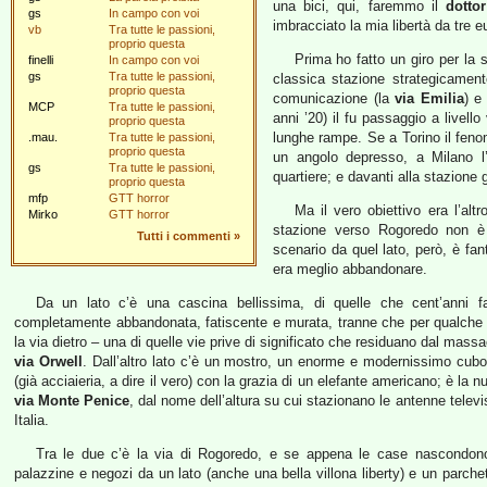
una bici, qui, faremmo il
dotto
gs
In campo con voi
imbracciato la mia libertà da tre 
vb
Tra tutte le passioni,
proprio questa
Prima ho fatto un giro per la 
finelli
In campo con voi
gs
Tra tutte le passioni,
classica stazione strategicamente
proprio questa
comunicazione (la
via Emilia
) e
MCP
Tra tutte le passioni,
anni ’20) il fu passaggio a livel
proprio questa
lunghe rampe. Se a Torino il feno
.mau.
Tra tutte le passioni,
proprio questa
un angolo depresso, a Milano l’
gs
Tra tutte le passioni,
quartiere; e davanti alla stazione
proprio questa
mfp
GTT horror
Ma il vero obiettivo era l’al
Mirko
GTT horror
stazione verso Rogoredo non è 
Tutti i commenti
»
scenario da quel lato, però, è f
era meglio abbandonare.
Da un lato c’è una cascina bellissima, di quelle che cent’anni f
completamente abbandonata, fatiscente e murata, tranne che per qualche 
la via dietro – una di quelle vie prive di significato che residuano dal ma
via Orwell
. Dall’altro lato c’è un mostro, un enorme e modernissimo cubo 
(già acciaieria, a dire il vero) con la grazia di un elefante americano; è la
via Monte Penice
, dal nome dell’altura su cui stazionano le antenne tele
Italia.
Tra le due c’è la via di Rogoredo, e se appena le case nascondon
palazzine e negozi da un lato (anche una bella villona liberty) e un parche