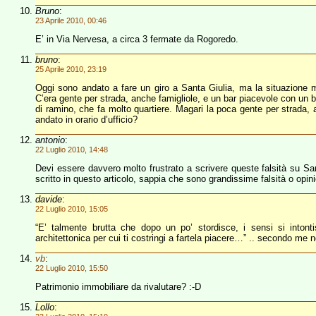
Bruno
:
23 Aprile 2010, 00:46
E’ in Via Nervesa, a circa 3 fermate da Rogoredo.
bruno
:
25 Aprile 2010, 23:19
Oggi sono andato a fare un giro a Santa Giulia, ma la situazione
C’era gente per strada, anche famigliole, e un bar piacevole con un 
di ramino, che fa molto quartiere. Magari la poca gente per strada, a
andato in orario d’ufficio?
antonio
:
22 Luglio 2010, 14:48
Devi essere davvero molto frustrato a scrivere queste falsità su San
scritto in questo articolo, sappia che sono grandissime falsità o opin
davide
:
22 Luglio 2010, 15:05
“E’ talmente brutta che dopo un po’ stordisce, i sensi si into
architettonica per cui ti costringi a fartela piacere…” .. secondo me no
vb
:
22 Luglio 2010, 15:50
Patrimonio immobiliare da rivalutare? :-D
Lollo
: