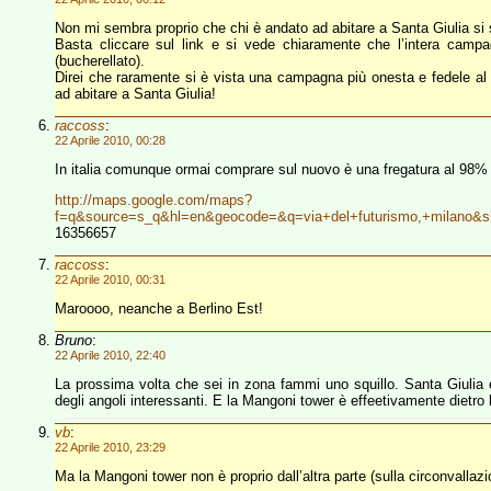
Non mi sembra proprio che chi è andato ad abitare a Santa Giulia si sia 
Basta cliccare sul link e si vede chiaramente che l’intera camp
(bucherellato).
Direi che raramente si è vista una campagna più onesta e fedele al 
ad abitare a Santa Giulia!
raccoss
:
22 Aprile 2010, 00:28
In italia comunque ormai comprare sul nuovo è una fregatura al 98%
http://maps.google.com/maps?
f=q&source=s_q&hl=en&geocode=&q=via+del+futurismo,+milano&s
16356657
raccoss
:
22 Aprile 2010, 00:31
Maroooo, neanche a Berlino Est!
Bruno
:
22 Aprile 2010, 22:40
La prossima volta che sei in zona fammi uno squillo. Santa Giulia
degli angoli interessanti. E la Mangoni tower è effeetivamente dietro 
vb
:
22 Aprile 2010, 23:29
Ma la Mangoni tower non è proprio dall’altra parte (sulla circonvallazi