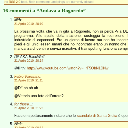
the
RSS 2.0
feed. Both comments and pings are currently closed.
16 commenti a “Andava a Rogoredo”
lilith
:
21 Aprile 2010, 20:10
La prossima volta che va in gita a Rogoredo, non si perda -Via DE
programma. Alle spalle della stazione, costeggia la recinzione 
industriale di capannoni. Era un giorno di lavoro ma non ho incon
piedi e gli unici esseri umani che ho incontrato erano un nonno che a
mancanza di centri e servizi ricreativi, il trainspotting funziona semp
D# AKA BlindWolf
:
21 Aprile 2010, 20:14
@lilith:
http://www.youtube.com/watch?v=_rF5ObN1DNw
Fabio Varesano
:
21 Aprile 2010, 21:11
@D# ah ah ah
@Vittorio una foto dell’orrore?
for those...
:
21 Aprile 2010, 21:22
Faccio rispettosamente notare che lo
scandalo di Santa Giulia
è ope
Nick
:
22 Aprile 2010, 00:12