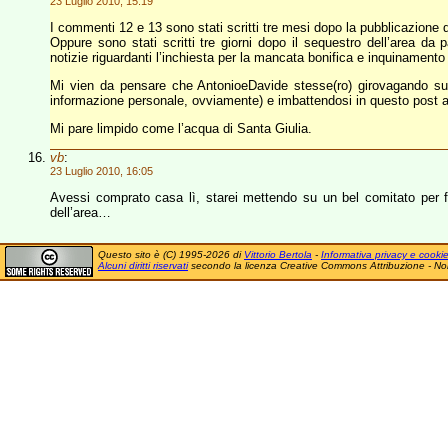
23 Luglio 2010, 15:19
I commenti 12 e 13 sono stati scritti tre mesi dopo la pubblicazione d
Oppure sono stati scritti tre giorni dopo il sequestro dell’area da 
notizie riguardanti l’inchiesta per la mancata bonifica e inquinamento 
Mi vien da pensare che AntonioeDavide stesse(ro) girovagando su 
informazione personale, ovviamente) e imbattendosi in questo post ab
Mi pare limpido come l’acqua di Santa Giulia.
vb
:
23 Luglio 2010, 16:05
Avessi comprato casa lì, starei mettendo su un bel comitato per fare 
dell’area…
Questo sito è (C) 1995-2026 di
Vittorio Bertola
-
Informativa privacy e cooki
Alcuni diritti riservati
secondo la licenza Creative Commons Attribuzione - No