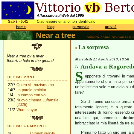
Affacciato sul Web dal 1995
Sab 8 - 5:41
Ciao, essere umano non identificato!
home
blog
personale
attività
Near a tree
ovvero come rovinarsi una 
La sorpresa
«
Near a tree by a river
Mercoledì 21 Aprile 2010, 18:58
there's a hole in the ground
Andava a Rogored
S
upponete di trovarvi in ma
ULTIMI POST
appuntamento che è finito prima 
27/7
Opera sì, nazismo no
un bellissimo sole e un cielo blu 
14/7
La parola proibita
fare?
1/4
In campo con voi
23/2
Nuovo cinema Luftansia
Se di Torino conosco ormai q
(2026)
totalmente ignote; e a questo
11/2
Wormslayer
interessante di Torino, essendo c
una bici, qui, faremmo il
dotto
imbracciato la mia libertà da tre 
ULTIMI COMMENTI
Prima ho fatto un giro per la 
gs
La parola proibita