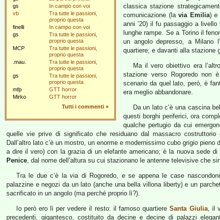
classica stazione strategicamente
gs
In campo con voi
vb
Tra tutte le passioni,
comunicazione (la
via Emilia
) e
proprio questa
anni ’20) il fu passaggio a livel
finelli
In campo con voi
lunghe rampe. Se a Torino il feno
gs
Tra tutte le passioni,
proprio questa
un angolo depresso, a Milano l’
MCP
Tra tutte le passioni,
quartiere; e davanti alla stazione
proprio questa
.mau.
Tra tutte le passioni,
Ma il vero obiettivo era l’al
proprio questa
stazione verso Rogoredo non è 
gs
Tra tutte le passioni,
proprio questa
scenario da quel lato, però, è f
mfp
GTT horror
era meglio abbandonare.
Mirko
GTT horror
Tutti i commenti
»
Da un lato c’è una cascina bel
questi borghi periferici, ora com
qualche pertugio da cui emergono
quelle vie prive di significato che residuano dal massacro costrutto
Dall’altro lato c’è un mostro, un enorme e modernissimo cubo grigio pieno di
a dire il vero) con la grazia di un elefante americano; è la nuova sede di
Penice
, dal nome dell’altura su cui stazionano le antenne televisive che s
Tra le due c’è la via di Rogoredo, e se appena le case nascondon
palazzine e negozi da un lato (anche una bella villona liberty) e un parche
sacrificato in un angolo (ma perché proprio lì?).
Io però ero lì per vedere il resto: il famoso quartiere
Santa Giulia
, il
precedenti, gigantesco, costituito da decine e decine di palazzi elegant