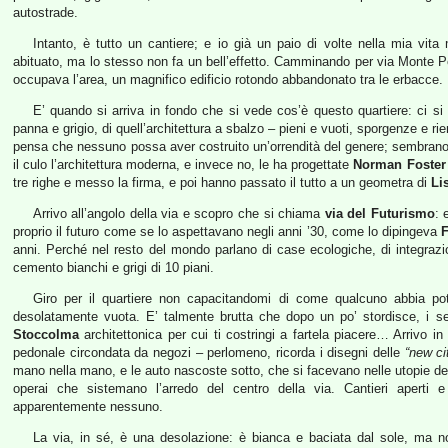
autostrade.
Intanto, è tutto un cantiere; e io già un paio di volte nella mia vita
abituato, ma lo stesso non fa un bell’effetto. Camminando per via Monte Pe
occupava l’area, un magnifico edificio rotondo abbandonato tra le erbacce.
E’ quando si arriva in fondo che si vede cos’è questo quartiere: ci si t
panna e grigio, di quell’architettura a sbalzo – pieni e vuoti, sporgenze e r
pensa che nessuno possa aver costruito un’orrendità del genere; sembran
il culo l’architettura moderna, e invece no, le ha progettate
Norman Foster
tre righe e messo la firma, e poi hanno passato il tutto a un geometra di
Li
Arrivo all’angolo della via e scopro che si chiama
via del Futurismo
: 
proprio il futuro come se lo aspettavano negli anni ’30, come lo dipingeva
F
anni. Perché nel resto del mondo parlano di case ecologiche, di integrazi
cemento bianchi e grigi di 10 piani.
Giro per il quartiere non capacitandomi di come qualcuno abbia p
desolatamente vuota. E’ talmente brutta che dopo un po’ stordisce, i se
Stoccolma
architettonica per cui ti costringi a fartela piacere… Arrivo i
pedonale circondata da negozi – perlomeno, ricorda i disegni delle
“new ci
mano nella mano, e le auto nascoste sotto, che si facevano nelle utopie degli
operai che sistemano l’arredo del centro della via. Cantieri aperti 
apparentemente nessuno.
La via, in sé, è una desolazione: è bianca e baciata dal sole, ma n