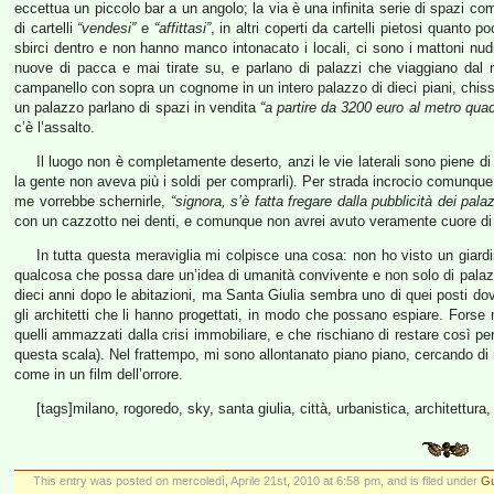
eccettua un piccolo bar a un angolo; la via è una infinita serie di spazi co
di cartelli
“vendesi”
e
“affittasi”
, in altri coperti da cartelli pietosi quanto 
sbirci dentro e non hanno manco intonacato i locali, ci sono i mattoni n
nuove di pacca e mai tirate su, e parlano di palazzi che viaggiano da
campanello con sopra un cognome in un intero palazzo di dieci piani, chis
un palazzo parlano di spazi in vendita
“a partire da 3200 euro al metro quad
c’è l’assalto.
Il luogo non è completamente deserto, anzi le vie laterali sono piene 
la gente non aveva più i soldi per comprarli). Per strada incrocio comunque
me vorrebbe schernirle,
“signora, s’è fatta fregare dalla pubblicità dei pala
con un cazzotto nei denti, e comunque non avrei avuto veramente cuore di f
In tutta questa meraviglia mi colpisce una cosa: non ho visto un giard
qualcosa che possa dare un’idea di umanità convivente e non solo di palazzi p
dieci anni dopo le abitazioni, ma Santa Giulia sembra uno di quei posti d
gli architetti che li hanno progettati, in modo che possano espiare. Forse
quelli ammazzati dalla crisi immobiliare, e che rischiano di restare così pe
questa scala). Nel frattempo, mi sono allontanato piano piano, cercando di n
come in un film dell’orrore.
[tags]milano, rogoredo, sky, santa giulia, città, urbanistica, architettura,
This entry was posted on mercoledì, Aprile 21st, 2010 at 6:58 pm, and is filed under
Gu