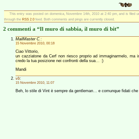
This entry was posted on domenica, Novembre 14th, 2010 at 2:40 pm, and is filed 
through the
RSS 2.0
feed. Both comments and pings are currently closed.
2 commenti a “Il muro di sabbia, il muro di bit”
MailMaster C.
:
15 Novembre 2010, 00:18
Ciao Vittorio,
un cazziatone da Cerf non riesco proprio ad immaginarmelo, ma 
credo la tua posizione nei confronti della sua… :)
Mandi
vb
:
15 Novembre 2010, 11:07
Beh, lo stile di Vint è sempre da gentleman… e comunque fidati che l