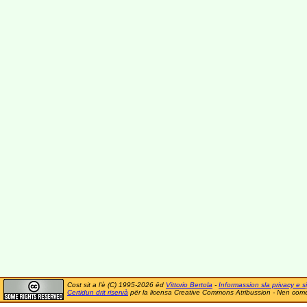
Cost sit a l'è (C) 1995-2026 ëd
Vittorio Bertola
-
Informassion sla privacy e si
Certidun drit riservà
për la licensa Creative Commons Atribussion - Nen comer