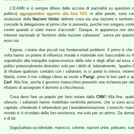
L’ICANN si è sempre difeso dalle accuse di parzialità su questioni c
politico)
aggrappandosi appunto alla lista ISO
: in altre parole, sono cav
risoluzioni delle
Nazioni Unite
) definire cosa sia una nazione o territ
concede la delegazione al primo che si presenta, purché non sorgano contest
venite quando vi siete messi d’accordo”
. Dunque, in apparenza non dov
Internet nazionale al
“territorio della nazione sahariana”
, senza per questo 
esso sia.
Eppure, c’erano due piccoli ma fondamentali problemi. Il primo è che 
volta hanno un potere di influenza morale e materiale non trascurabile su
soprattutto alla tranquilla sopravvivenza della rete e degli affari ad essa 
politici potenzialmente distruttivi solo per i diritti di, letteralmente,
“quattro 
di rifiutare qualsiasi contatto con i sahariani; io ci parlai lo stesso, ins
libertà, come il mio collega cileno ex esule a
Parigi
; presi le loro parti 
Cerf
. Alla fine, anche il governo marocchino presentò una richiesta per ot
rifiutarsi di assegnare il dominio a chicchessia.
Cosa deve fare un popolo per farsi notare dalla
CNN
? Alla fine, qua
silenzio, i sahariani hanno mobilitato ventimila persone, che si sono acc
capitale, chiedendo il referendum per l’autodeterminazione. L’esercito maroc
mondo si è ricordato della loro esistenza; ma solo per un attimo. Da domani
e di bit.
[tags]sahara occidentale, marocco, colonie, nazioni unite, polisario, icann