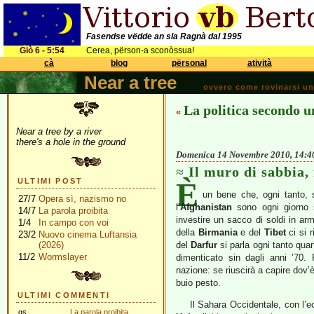
Fasendse vëdde an sla Ragnà dal 1995
Giò 6 - 5:54
Cerea, përson-a sconòssua!
cà
blog
përsonal
atività
Near a tree
ovvero come rovinarsi una 
La politica secondo 
«
Near a tree by a river
there's a hole in the ground
Domenica 14 Novembre 2010, 14:4
Il muro di sabbia, 
È
ULTIMI POST
un bene che, ogni tanto, s
27/7
Opera sì, nazismo no
l’
Afghanistan
sono ogni giorno s
14/7
La parola proibita
investire un sacco di soldi in arma
1/4
In campo con voi
della
Birmania
e del
Tibet
ci si r
23/2
Nuovo cinema Luftansia
(2026)
del
Darfur
si parla ogni tanto qua
11/2
Wormslayer
dimenticato sin dagli anni ’70.
nazione: se riuscirà a capire dov’è
buio pesto.
ULTIMI COMMENTI
Il Sahara Occidentale, con l’e
gs
La parola proibita