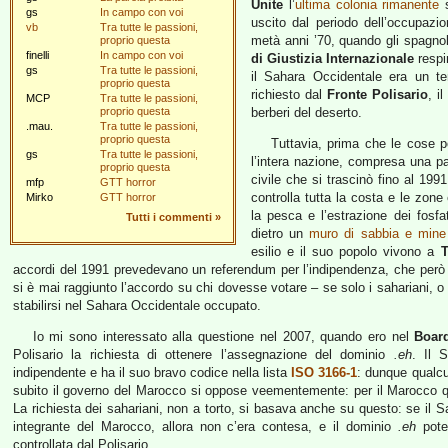
Unite
l’
ultima colonia rimanente
s
gs
In campo con voi
uscito dal periodo dell’occupazio
vb
Tra tutte le passioni,
metà anni ’70, quando gli spagno
proprio questa
finelli
In campo con voi
di Giustizia Internazionale
respi
gs
Tra tutte le passioni,
il Sahara Occidentale era un ter
proprio questa
richiesto dal
Fronte Polisario
, i
MCP
Tra tutte le passioni,
proprio questa
berberi del deserto.
.mau.
Tra tutte le passioni,
proprio questa
Tuttavia, prima che le cose p
gs
Tra tutte le passioni,
l’intera nazione, compresa una pa
proprio questa
civile che si trascinò fino al 199
mfp
GTT horror
controlla tutta la costa e le zon
Mirko
GTT horror
la pesca e l’estrazione dei fosfat
Tutti i commenti
»
dietro un
muro di sabbia e mine
esilio e il suo popolo vivono a
T
accordi del 1991 prevedevano un referendum per l’indipendenza, che però
si è mai raggiunto l’accordo su chi dovesse votare – se solo i sahariani, o 
stabilirsi nel Sahara Occidentale occupato.
Io mi sono interessato alla questione nel 2007, quando ero nel
Boar
Polisario la richiesta di ottenere l’assegnazione del dominio
.eh
. Il S
indipendente e ha il suo bravo codice nella lista
ISO 3166-1
: dunque qualcu
subito il governo del Marocco si oppose veementemente: per il Marocco quell
La richiesta dei sahariani, non a torto, si basava anche su questo: se il
integrante del Marocco, allora non c’era contesa, e il dominio
.eh
potev
controllata dal Polisario.