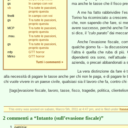
ma anche le tasse che il fisco pre
gs
In campo con voi
vb
Tra tutte le passioni,
proprio questa
A me ha fatto rabbrividire l’e
finelli
In campo con voi
Torino ha ricominciato a crescere
gs
Tra tutte le passioni,
che, non sapendo che fare, si me
proprio questa
avere successo, perché anche l’im
MCP
Tra tutte le passioni,
proprio questa
si dice, il
“culo parato”
dai meccani
.mau.
Tra tutte le passioni,
proprio questa
Anche l’evasione fiscale, co
gs
Tra tutte le passioni,
qualche giorno fa – la discussio
proprio questa
l’altra è quella che ruba di più
mfp
GTT horror
Mirko
GTT horror
dipendenti ora sono, nell’attuale
Tutti i commenti
»
azienda, o precari abbandonati a s
La vera distinzione da fare è 
alla necessità di pagare le tasse anche per chi non le paga, e di pagare le t
chi vuole vivere in un paese civile, qualsiasi sia il lavoro che fa, contro
[tags]evasione fiscale, lavoro, tasse, fisco, tragedie, politica, clientelis
This entry was posted on sabato, Marzo 5th, 2011 at 4:47 pm, and is filed under
Itaaaa
2 commenti a “Intanto (sull’evasione fiscale)”
patrizia
: