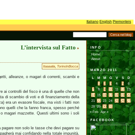
Italiano
English
Piemonteis
L’intervista sul Fatto
INFO
»
:Home:
:About:
Itaaaalia
,
TorinoInBocca
MARZO 2011
getti, alleanze, o magari di correnti, scambi e
L
M
M
G
V
S
D
1
2
3
4
5
6
7
8
9
10
11
12
13
e ai controlli del fisco è una di quelle che non
14
15
16
17
18
19
20
ata di scambio di voti e di finanziamento della
21
22
23
24
25
26
27
a) era un evasore fiscale, ma visti i fatti non
28
29
30
31
ono quelli che la fanno franca, spesso perché
« Feb
Apr »
 o magari mazzette. Questi ultimi sono i soli
FACEBOOK
i fa pagare non solo le tasse che devi pagare su
 pagherà mai confidando nella totale impunità,