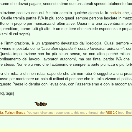
sume che dovrai pagare, secondo stime sue unilaterali spesso totalmente fuori
saltazione positiva con cui è stata accolta qualche giorno fa la
notizia
che, d
. Quelle tremila partite IVA in più sono quasi sempre persone lasciate in mez
ttono in proprio per mancanza di alternative. Quasi mai una avventura impre
prenditore, come tutti gli altri, è un mestiere che richiede esperienza e pre
smi di cui sopra).
me l’immigrazione, è un argomento devastato dall’ideologia. Quasi sempre
ne viene impostata come
“lavoratori dipendenti contro lavoratori autonomi”
, co
. Questa impostazione non ha più alcun senso, se non altro perché milioni 
 ordinamento del lavoro, lavoratori autonomi, ma per finta; partite IVA che
e stessi. Non è più vero che l’autonomo è sempre la parte più ricca o più fort
tra chi ruba e chi non ruba, sapendo che chi non ruba è soggetto a una pressi
asse per mantenere un paio di milioni di persone che in Italia vivono di politic
 chi questo Paese lo deruba con l’evasione, con l’assenteismo e con le raccom
mo[/tags]
lia
,
TorinoInBocca
. You can follow any responses to this entry through the
RSS 2.0
feed. Bot