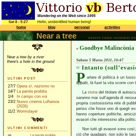
Wandering on the Web since 1995
Sat 8 - 5:27
Hello, unidentified human being!
home
blog
personal
activities
Near a tree
ovvero come rovinarsi una 
Goodbye Malincònia
«
Near a tree by a river
Sabato 5 Marzo 2011, 16:47
there's a hole in the ground
Intanto (sull’evasi
P
arlare di politica è un luss
ULTIMI POST
appalti, là fuori la vita scorre con 
27/7
Opera sì, nazismo no
14/7
La parola proibita
La
storia
del titolare di autos
1/4
In campo con voi
saranno mai sull’agenda di nessun 
23/2
Nuovo cinema Luftansia
propria costosissima rete di pubbl
(2026)
penso che fosse uno di quegli eva
11/2
Wormslayer
hanno coperture politiche, amiciz
evasori che interessino alla politic
ULTIMI COMMENTI
Non tutti gli evasori sono così
ciò che guadagni, non solo le tas
gs
La parola proibita