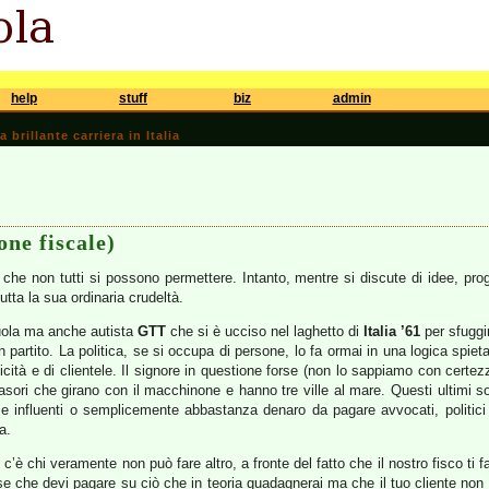
help
stuff
biz
admin
brillante carriera in Italia
one fiscale)
o che non tutti si possono permettere. Intanto, mentre si discute di idee, pro
tutta la sua ordinaria crudeltà.
cuola ma anche autista
GTT
che si è ucciso nel laghetto di
Italia ’61
per sfuggir
partito. La politica, se si occupa di persone, lo fa ormai in una logica spiet
icità e di clientele. Il signore in questione forse (non lo sappiamo con certezz
sori che girano con il macchinone e hanno tre ville al mare. Questi ultimi s
ie influenti o semplicemente abbastanza denaro da pagare avvocati, politici
a.
; c’è chi veramente non può fare altro, a fronte del fatto che il nostro fisco t
se che devi pagare su ciò che in teoria guadagnerai ma che il tuo cliente non