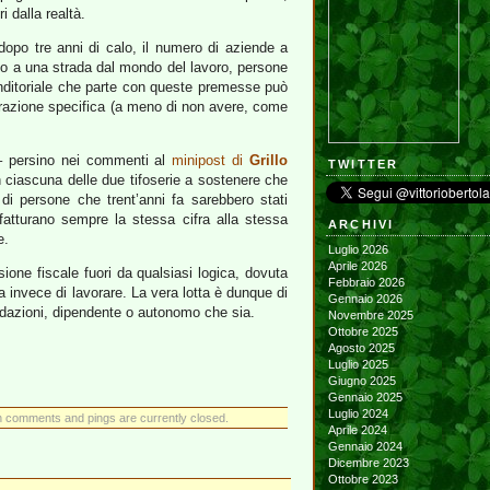
 dalla realtà.
opo tre anni di calo, il numero di aziende a
zo a una strada dal mondo del lavoro, persone
nditoriale che parte con queste premesse può
parazione specifica (a meno di non avere, come
 – persino nei commenti al
minipost di
Grillo
TWITTER
n ciascuna delle due tifoserie a sostenere che
di persone che trent’anni fa sarebbero stati
 fatturano sempre la stessa cifra alla stessa
ARCHIVI
e.
Luglio 2026
Aprile 2026
one fiscale fuori da qualsiasi logica, dovuta
Febbraio 2026
a invece di lavorare. La vera lotta è dunque di
Gennaio 2026
andazioni, dipendente o autonomo che sia.
Novembre 2025
Ottobre 2025
Agosto 2025
Luglio 2025
Giugno 2025
Gennaio 2025
Luglio 2024
h comments and pings are currently closed.
Aprile 2024
Gennaio 2024
Dicembre 2023
Ottobre 2023