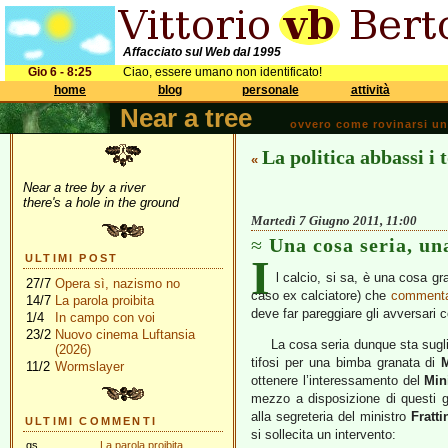
Affacciato sul Web dal 1995
Gio 6 - 8:25
Ciao, essere umano non identificato!
home
blog
personale
attività
Near a tree
ovvero come rovinarsi una 
La politica abbassi i 
«
Near a tree by a river
there's a hole in the ground
Martedì 7 Giugno 2011, 11:00
Una cosa seria, un
I
ULTIMI POST
l calcio, si sa, è una cosa g
27/7
Opera sì, nazismo no
caso ex calciatore) che
comment
14/7
La parola proibita
deve far pareggiare gli avversari
1/4
In campo con voi
23/2
Nuovo cinema Luftansia
La cosa seria dunque sta sugli 
(2026)
tifosi per una bimba granata di
11/2
Wormslayer
ottenere l’interessamento del
Min
mezzo a disposizione di questi g
alla segreteria del ministro
Fratti
ULTIMI COMMENTI
si sollecita un intervento:
gs
La parola proibita