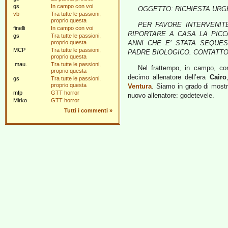
gs
In campo con voi
OGGETTO: RICHIESTA URG
vb
Tra tutte le passioni,
proprio questa
PER FAVORE INTERVENI
finelli
In campo con voi
RIPORTARE A CASA LA PICCO
gs
Tra tutte le passioni,
proprio questa
ANNI CHE E’ STATA SEQUES
MCP
Tra tutte le passioni,
PADRE BIOLOGICO. CONTATTO: Av
proprio questa
.mau.
Tra tutte le passioni,
Nel frattempo, in campo, co
proprio questa
decimo allenatore dell’era
Cairo
gs
Tra tutte le passioni,
proprio questa
Ventura
. Siamo in grado di mostr
mfp
GTT horror
nuovo allenatore: godetevele.
Mirko
GTT horror
Tutti i commenti
»