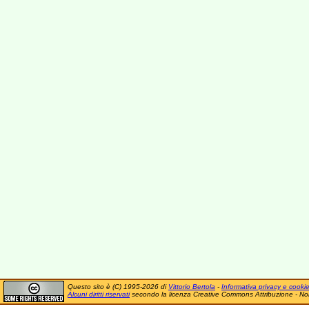
Questo sito è (C) 1995-2026 di
Vittorio Bertola
-
Informativa privacy e cooki
Alcuni diritti riservati
secondo la licenza Creative Commons Attribuzione - No