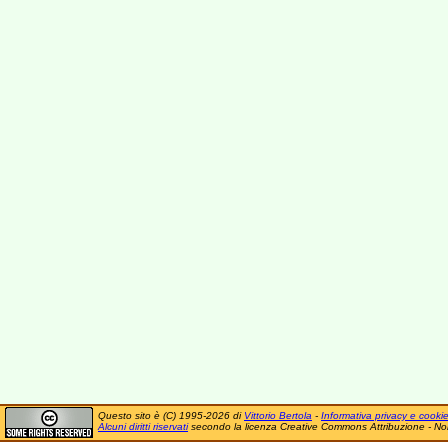
Questo sito è (C) 1995-2026 di
Vittorio Bertola
-
Informativa privacy e cooki
Alcuni diritti riservati
secondo la licenza Creative Commons Attribuzione - No