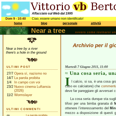
Affacciato sul Web dal 1995
Dom 9 - 10:40
Ciao, essere umano non identificato!
home
blog
personale
attività
Near a tree
ovvero come rovinarsi una 
Archivio per il g
Near a tree by a river
there's a hole in the ground
Martedì 7 Giugno 2011, 11:00
ULTIMI POST
Una cosa seria, un
27/7
Opera sì, nazismo no
I
14/7
La parola proibita
l calcio, si sa, è una cosa g
1/4
In campo con voi
caso ex calciatore) che
comment
23/2
Nuovo cinema Luftansia
(2026)
deve far pareggiare gli avversari
11/2
Wormslayer
La cosa seria dunque sta sugli 
tifosi per una bimba granata di
ottenere l’interessamento del
Min
ULTIMI COMMENTI
mezzo a disposizione di questi g
gs
La parola proibita