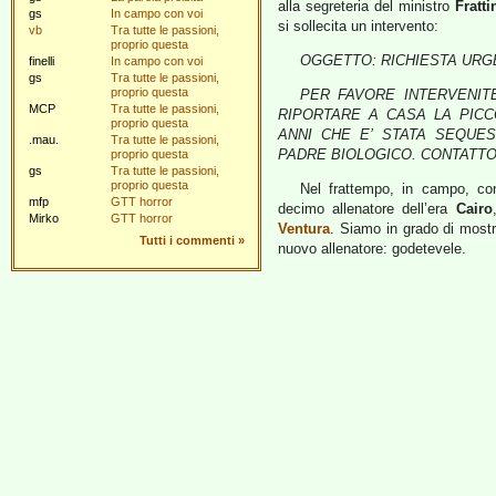
alla segreteria del ministro
Fratti
gs
In campo con voi
si sollecita un intervento:
vb
Tra tutte le passioni,
proprio questa
OGGETTO: RICHIESTA URG
finelli
In campo con voi
gs
Tra tutte le passioni,
proprio questa
PER FAVORE INTERVENI
MCP
Tra tutte le passioni,
RIPORTARE A CASA LA PICCO
proprio questa
ANNI CHE E’ STATA SEQUES
.mau.
Tra tutte le passioni,
PADRE BIOLOGICO. CONTATTO: Av
proprio questa
gs
Tra tutte le passioni,
proprio questa
Nel frattempo, in campo, co
mfp
GTT horror
decimo allenatore dell’era
Cairo
Mirko
GTT horror
Ventura
. Siamo in grado di mostr
Tutti i commenti
»
nuovo allenatore: godetevele.