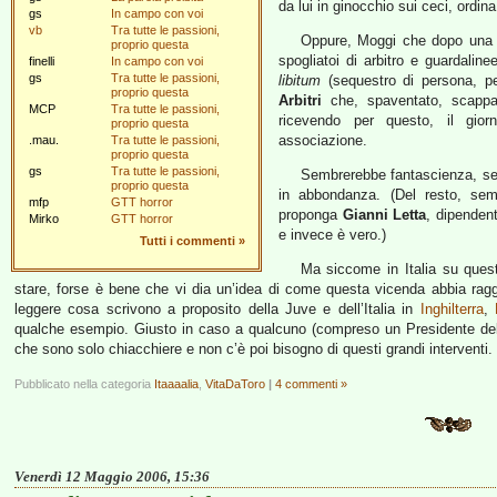
da lui in ginocchio sui ceci, ordina
gs
In campo con voi
vb
Tra tutte le passioni,
Oppure, Moggi che dopo una p
proprio questa
spogliatoi di arbitro e guardaline
finelli
In campo con voi
gs
Tra tutte le passioni,
libitum
(sequestro di persona, per
proprio questa
Arbitri
che, spaventato, scappa
MCP
Tra tutte le passioni,
ricevendo per questo, il gior
proprio questa
associazione.
.mau.
Tra tutte le passioni,
proprio questa
gs
Tra tutte le passioni,
Sembrerebbe fantascienza, se n
proprio questa
in abbondanza. (Del resto, se
mfp
GTT horror
proponga
Gianni Letta
, dipenden
Mirko
GTT horror
e invece è vero.)
Tutti i commenti
»
Ma siccome in Italia su ques
stare, forse è bene che vi dia un’idea di come questa vicenda abbia raggiunt
leggere cosa scrivono a proposito della Juve e dell’Italia in
Inghilterra
,
qualche esempio. Giusto in caso a qualcuno (compreso un Presidente del 
che sono solo chiacchiere e non c’è poi bisogno di questi grandi interventi.
Pubblicato nella categoria
Itaaaalia
,
VitaDaToro
|
4 commenti »
Venerdì 12 Maggio 2006, 15:36