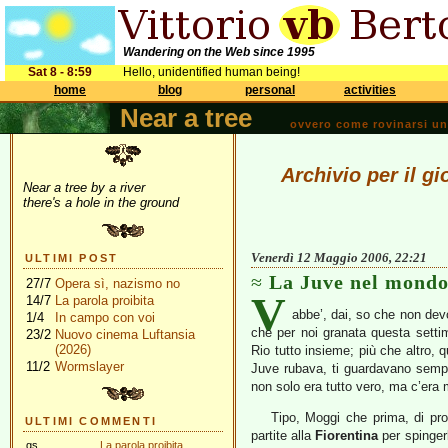
Wandering on the Web since 1995
Sat 8 - 8:59
Hello, unidentified human being!
home
blog
personal
activities
Near a tree
ovvero come rovinarsi una 
Archivio per il g
Near a tree by a river
there's a hole in the ground
Venerdì 12 Maggio 2006, 22:21
ULTIMI POST
La Juve nel mond
27/7
Opera sì, nazismo no
V
14/7
La parola proibita
abbe’, dai, so che non dev
1/4
In campo con voi
che per noi granata questa sett
23/2
Nuovo cinema Luftansia
(2026)
Rio tutto insieme; più che altro, 
11/2
Wormslayer
Juve rubava, ti guardavano semp
non solo era tutto vero, ma c’era 
Tipo, Moggi che prima, di propr
ULTIMI COMMENTI
partite alla
Fiorentina
per spingerl
gs
La parola proibita