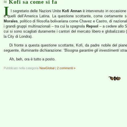
Kofi sa come si fa
I
l segretario delle Nazioni Unite
Kofi Annan
è intervenuto in occasione d
e quelli dell’America Latina. La questione scottante, come certamente s
Morales
, politico di filosofia bolivariana come Chavez e Castro, di naziona
i grandi gruppi multinazionali – tra cui la spagnola
Repsol
– a cedere allo St
cui si sono scagliati duramente i cantori del mercato libero e globalizzato 
la City di Londra).
Di fronte a questa questione scottante, Kofi, da padre nobile del pianet
seguente, illuminante dichiarazione:
“Bisogna garantire gli investimenti stran
Ah, beh, ora è tutto a posto.
Pubblicato nella categoria
NewGlobal
|
2 commenti »