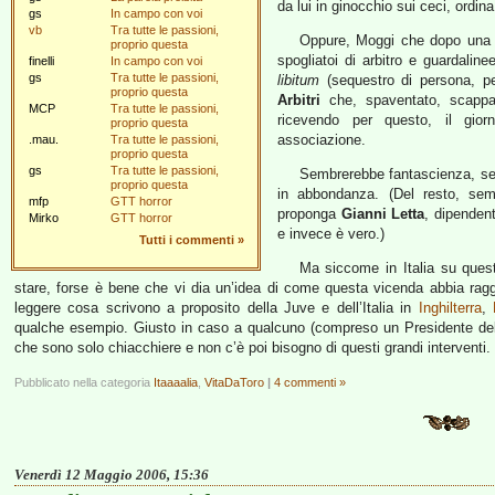
da lui in ginocchio sui ceci, ordina
gs
In campo con voi
vb
Tra tutte le passioni,
Oppure, Moggi che dopo una p
proprio questa
spogliatoi di arbitro e guardaline
finelli
In campo con voi
gs
Tra tutte le passioni,
libitum
(sequestro di persona, per
proprio questa
Arbitri
che, spaventato, scappa
MCP
Tra tutte le passioni,
ricevendo per questo, il gior
proprio questa
associazione.
.mau.
Tra tutte le passioni,
proprio questa
gs
Tra tutte le passioni,
Sembrerebbe fantascienza, se n
proprio questa
in abbondanza. (Del resto, se
mfp
GTT horror
proponga
Gianni Letta
, dipenden
Mirko
GTT horror
e invece è vero.)
Tutti i commenti
»
Ma siccome in Italia su ques
stare, forse è bene che vi dia un’idea di come questa vicenda abbia raggiunt
leggere cosa scrivono a proposito della Juve e dell’Italia in
Inghilterra
,
qualche esempio. Giusto in caso a qualcuno (compreso un Presidente del 
che sono solo chiacchiere e non c’è poi bisogno di questi grandi interventi.
Pubblicato nella categoria
Itaaaalia
,
VitaDaToro
|
4 commenti »
Venerdì 12 Maggio 2006, 15:36