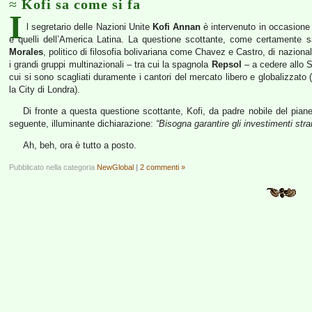
Kofi sa come si fa
I
l segretario delle Nazioni Unite
Kofi Annan
è intervenuto in occasione d
e quelli dell’America Latina. La questione scottante, come certamente s
Morales
, politico di filosofia bolivariana come Chavez e Castro, di naziona
i grandi gruppi multinazionali – tra cui la spagnola
Repsol
– a cedere allo St
cui si sono scagliati duramente i cantori del mercato libero e globalizzato 
la City di Londra).
Di fronte a questa questione scottante, Kofi, da padre nobile del pianet
seguente, illuminante dichiarazione:
“Bisogna garantire gli investimenti stran
Ah, beh, ora è tutto a posto.
Pubblicato nella categoria
NewGlobal
|
2 commenti »