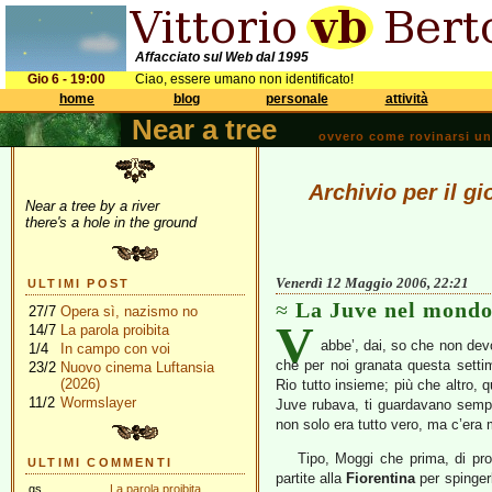
Affacciato sul Web dal 1995
Gio 6 - 19:00
Ciao, essere umano non identificato!
home
blog
personale
attività
Near a tree
ovvero come rovinarsi una 
Archivio per il g
Near a tree by a river
there's a hole in the ground
Venerdì 12 Maggio 2006, 22:21
ULTIMI POST
La Juve nel mond
27/7
Opera sì, nazismo no
V
14/7
La parola proibita
abbe’, dai, so che non dev
1/4
In campo con voi
che per noi granata questa sett
23/2
Nuovo cinema Luftansia
(2026)
Rio tutto insieme; più che altro, 
11/2
Wormslayer
Juve rubava, ti guardavano semp
non solo era tutto vero, ma c’era 
Tipo, Moggi che prima, di propr
ULTIMI COMMENTI
partite alla
Fiorentina
per spingerl
gs
La parola proibita