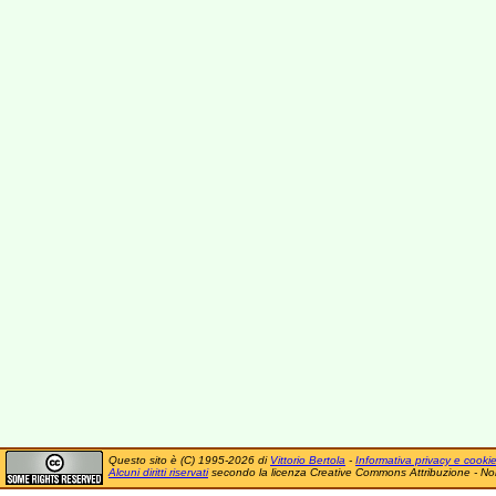
Questo sito è (C) 1995-2026 di
Vittorio Bertola
-
Informativa privacy e cooki
Alcuni diritti riservati
secondo la licenza Creative Commons Attribuzione - No