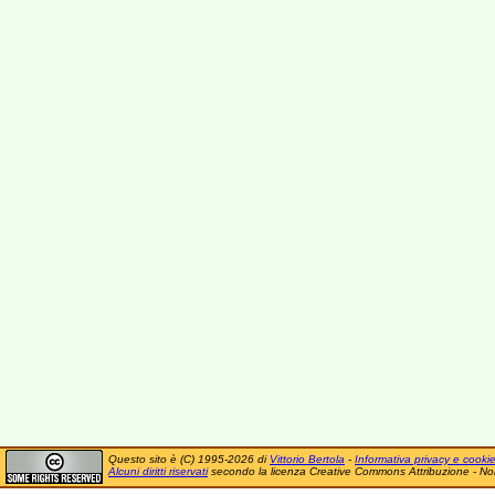
Questo sito è (C) 1995-2026 di
Vittorio Bertola
-
Informativa privacy e cooki
Alcuni diritti riservati
secondo la licenza Creative Commons Attribuzione - No