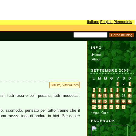
Italiano
English
Piemonteis
INFO
:Home:
:About:
SETTEMBRE 2006
L
M
M
G
V
S
D
1
2
3
StillLife
,
VitaDaToro
4
5
6
7
8
9
10
i, tutti rossi e belli pesanti, tutti mescolati,
11
12
13
14
15
16
17
18
19
20
21
22
23
24
25
26
27
28
29
30
olo, scomodo, pensato per tutto tranne che il
« Ago
Ott »
 una mezza idea di andare in bici. Per capire
FACEBOOK