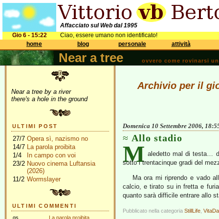
Affacciato sul Web dal 1995
Gio 6 - 15:22
Ciao, essere umano non identificato!
home
blog
personale
attività
Near a tree
ovvero come rovinarsi una 
Archivio per il g
Near a tree by a river
there's a hole in the ground
Domenica 10 Settembre 2006, 18:5
ULTIMI POST
Allo stadio
27/7
Opera sì, nazismo no
M
14/7
La parola proibita
aledetto mal di testa… d’a
1/4
In campo con voi
sotto i trentacinque gradi del mezz
23/2
Nuovo cinema Luftansia
(2026)
Ma ora mi riprendo e vado all
11/2
Wormslayer
calcio, e tirato su in fretta e f
quanto sarà difficile entrare allo s
ULTIMI COMMENTI
Pubblicato nella categoria
StillLife
,
VitaD
gs
La parola proibita