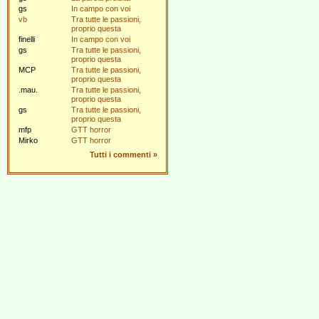
gs
In campo con voi
vb
Tra tutte le passioni,
proprio questa
finelli
In campo con voi
gs
Tra tutte le passioni,
proprio questa
MCP
Tra tutte le passioni,
proprio questa
.mau.
Tra tutte le passioni,
proprio questa
gs
Tra tutte le passioni,
proprio questa
mfp
GTT horror
Mirko
GTT horror
Tutti i commenti
»