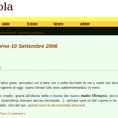
aiuto
il resto
lavoro
admin
brillante carriera in Italia
iorno 10 Settembre 2006
5
ltra parte, provateci voi a bere sei o sette bicchieri di sei o sette vini divers
ogiorno di oggi: siamo tornati tutti stesi addormentandoci in treno.
o stadio; grazie all’idiozia bella e buona del nuovo
stadio Olimpico
, picc
uria (stamattina stavano ancora lavorando…), arrivare sarà un bel casino e ho
tadio, cliccate qui:
queste sono le (eccezionali) istruzioni
.
aToro
|
2 commenti »