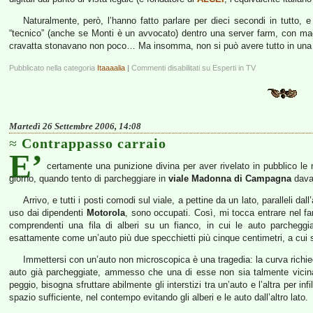
Naturalmente, però, l’hanno fatto parlare per dieci secondi in tutto, e n
“tecnico” (anche se Monti è un avvocato) dentro una server farm, con mac
cravatta stonavano non poco… Ma insomma, non si può avere tutto in una 
Pubblicato nella categoria
Itaaaalia
|
Commenti disabilitati
su Esperti in TV
Martedì 26 Settembre 2006, 14:08
Contrappasso carraio
E’
certamente una punizione divina per aver rivelato in pubblico le
giorno, quando tento di parcheggiare in
viale Madonna di Campagna
davan
Arrivo, e tutti i posti comodi sul viale, a pettine da un lato, paralleli dal
uso dai dipendenti
Motorola
, sono occupati. Così, mi tocca entrare nel fam
comprendenti una fila di alberi su un fianco, in cui le auto parcheggi
esattamente come un’auto più due specchietti più cinque centimetri, a cui si 
Immettersi con un’auto non microscopica è una tragedia: la curva richie
auto già parcheggiate, ammesso che una di esse non sia talmente vicina
peggio, bisogna sfruttare abilmente gli interstizi tra un’auto e l’altra per inf
spazio sufficiente, nel contempo evitando gli alberi e le auto dall’altro lato.