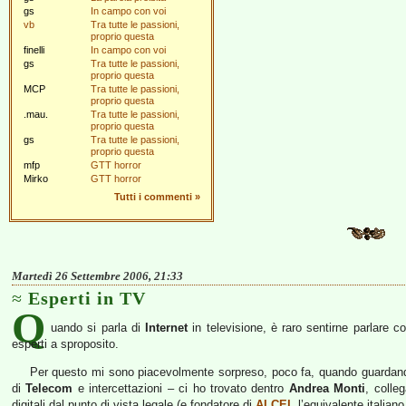
gs
In campo con voi
vb
Tra tutte le passioni,
proprio questa
finelli
In campo con voi
gs
Tra tutte le passioni,
proprio questa
MCP
Tra tutte le passioni,
proprio questa
.mau.
Tra tutte le passioni,
proprio questa
gs
Tra tutte le passioni,
proprio questa
mfp
GTT horror
Mirko
GTT horror
Tutti i commenti
»
Martedì 26 Settembre 2006, 21:33
Esperti in TV
Q
uando si parla di
Internet
in televisione, è raro sentirne parlare c
esperti a sproposito.
Per questo mi sono piacevolmente sorpreso, poco fa, quando guardando
di
Telecom
e intercettazioni – ci ho trovato dentro
Andrea Monti
, colle
digitali dal punto di vista legale (e fondatore di
ALCEI
, l’equivalente italian