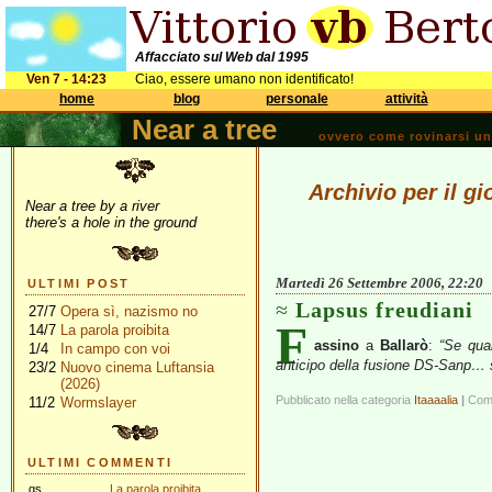
Affacciato sul Web dal 1995
Ven 7 - 14:23
Ciao, essere umano non identificato!
home
blog
personale
attività
Near a tree
ovvero come rovinarsi una 
Archivio per il g
Near a tree by a river
there's a hole in the ground
Martedì 26 Settembre 2006, 22:20
ULTIMI POST
Lapsus freudiani
27/7
Opera sì, nazismo no
F
14/7
La parola proibita
assino
a
Ballarò
:
“Se qua
1/4
In campo con voi
anticipo della fusione DS-Sanp…
23/2
Nuovo cinema Luftansia
(2026)
Pubblicato nella categoria
Itaaaalia
|
Comm
11/2
Wormslayer
ULTIMI COMMENTI
gs
La parola proibita