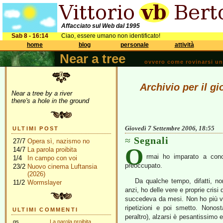
Affacciato sul Web dal 1995
Sab 8 - 16:14
Ciao, essere umano non identificato!
home
blog
personale
attività
Near a tree
ovvero come rovinarsi una 
Archivio per il g
Near a tree by a river
there's a hole in the ground
Giovedì 7 Settembre 2006, 18:55
ULTIMI POST
Segnali
27/7
Opera sì, nazismo no
O
14/7
La parola proibita
rmai ho imparato a cono
1/4
In campo con voi
preoccupato.
23/2
Nuovo cinema Luftansia
(2026)
Da qualche tempo, difatti, no
11/2
Wormslayer
anzi, ho delle vere e proprie crisi
succedeva da mesi. Non ho più vogl
ripetizioni e poi smetto. Nono
ULTIMI COMMENTI
peraltro), alzarsi è pesantissimo e
gs
La parola proibita