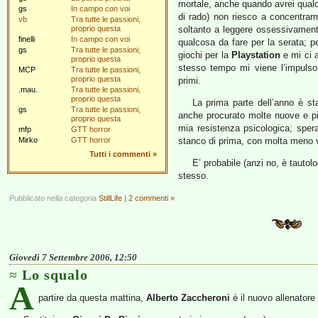
mortale, anche quando avrei qualc
gs
In campo con voi
di rado) non riesco a concentrarm
vb
Tra tutte le passioni,
proprio questa
soltanto a leggere ossessivament
finelli
In campo con voi
qualcosa da fare per la serata; p
gs
Tra tutte le passioni,
giochi per la
Playstation
e mi ci a
proprio questa
stesso tempo mi viene l’impulso 
MCP
Tra tutte le passioni,
proprio questa
primi.
.mau.
Tra tutte le passioni,
proprio questa
La prima parte dell’anno è sta
gs
Tra tutte le passioni,
anche procurato molte nuove e pia
proprio questa
mia resistenza psicologica; sper
mfp
GTT horror
Mirko
GTT horror
stanco di prima, con molta meno v
Tutti i commenti
»
E’ probabile (anzi no, è tauto
stesso.
Pubblicato nella categoria
StillLife
|
2 commenti »
Giovedì 7 Settembre 2006, 12:50
Lo squalo
A
partire da questa mattina,
Alberto Zaccheroni
è il nuovo allenatore