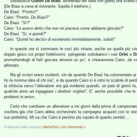
Sostituisce
Gianni De Biasi
, esonerato ieri sera con (pare) una scena d
(De Biasi a cena al ristorante. Squilla il telefono.)
De Biasi:
“Pronto?”
Cairo:
“Pronto, De Biasi?”
De Biasi:
“Sì?”
Cairo:
“Le avevo detto che non mi piaceva come abbiamo giocato?”
De Biasi:
“Sì, e quindi?”
Cairo:
“Quindi ho deciso di esonerarla immediatamente, saluti!”
In queste ore si sommano le voci più strane, anche se quella più cred
doppio gioco coi propri fedelissimi, spingendo sottobanco i vari
Orfei
e
D
promettendogli di farli giocare almeno un po’; e chiaramente Cairo, da 
allineato.
Ma gli screzi erano evidenti, sin da quando De Biasi ha commentato ai 
ho la minima idea di chi sia”
, e da quando Cairo si è rotto le scatole di per
la sfiducia verso l’allenatore era già evidente quando, un paio di giorni f
qualche anno ad ingaggiare i direttori migliori”
. E’ anche possibile che le 
problemi in arrivo.
Certo che cambiare un allenatore a tre giorni dalla prima di campiona
vocifera già che Cairo abbia orchestrato la campagna acquisti con lo st
suo preferito). Mi sa che Cairo è persino più squalo di quanto sembri…
Pubblicato nella categoria
VitaDaToro
|
Un commento »