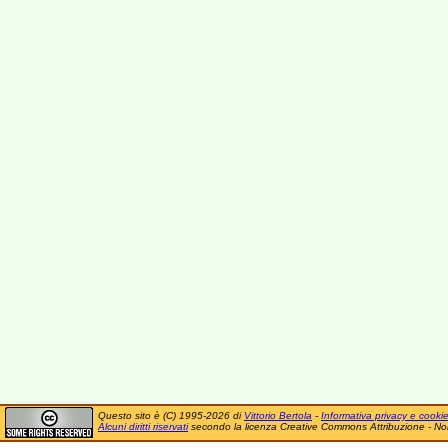
Questo sito è (C) 1995-2026 di
Vittorio Bertola
-
Informativa privacy e cooki
Alcuni diritti riservati
secondo la licenza Creative Commons Attribuzione - No