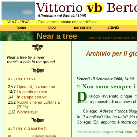
Affacciato sul Web dal 1995
Ven 7 - 19:40
Ciao, essere umano non identificato!
home
blog
personale
attività
Near a tree
ovvero come rovinarsi una 
Archivio per il g
Near a tree by a river
there's a hole in the ground
Venerdì 15 Settembre 2006, 14:30
ULTIMI POST
Non sono sempre i 
27/7
Opera sì, nazismo no
D
14/7
La parola proibita
ialogo avvenuto cinque m
1/4
In campo con voi
ufficio, a proposito di una news 
23/2
Nuovo cinema Luftansia
(2026)
Collega:
“Adesso ti tocca blog
11/2
Wormslayer
Io:
“La Fallaci? Che ha fatto? Ma
Collega:
“Eh, appunto: è morta o
ULTIMI COMMENTI
Pubblicato nella categoria
NewGlobal
|
2
gs
La parola proibita