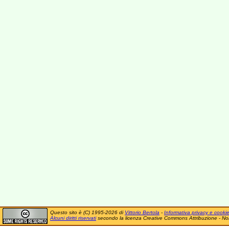
Questo sito è (C) 1995-2026 di
Vittorio Bertola
-
Informativa privacy e cooki
Alcuni diritti riservati
secondo la licenza Creative Commons Attribuzione - No