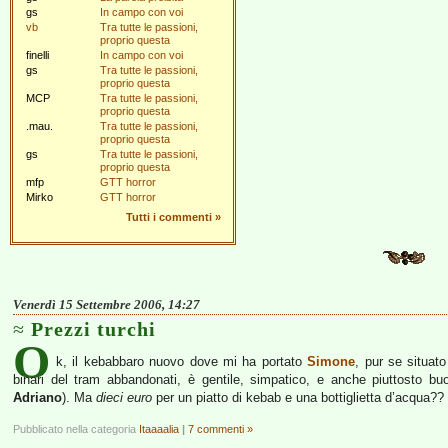
gs
In campo con voi
vb
Tra tutte le passioni,
proprio questa
finelli
In campo con voi
gs
Tra tutte le passioni,
proprio questa
MCP
Tra tutte le passioni,
proprio questa
.mau.
Tra tutte le passioni,
proprio questa
gs
Tra tutte le passioni,
proprio questa
mfp
GTT horror
Mirko
GTT horror
Tutti i commenti
»
Venerdì 15 Settembre 2006, 14:27
Prezzi turchi
O
k, il kebabbaro nuovo dove mi ha portato
Simone
, pur se situato
binari del tram abbandonati, è gentile, simpatico, e anche piuttosto bu
Adriano
). Ma
dieci euro
per un piatto di kebab e una bottiglietta d’acqua??
Pubblicato nella categoria
Itaaaalia
|
7 commenti »