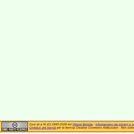
Cost sit a l'è (C) 1995-2026 ëd
Vittorio Bertola
-
Informassion sla privacy e si
Certidun drit riservà
për la licensa Creative Commons Atribussion - Nen comer