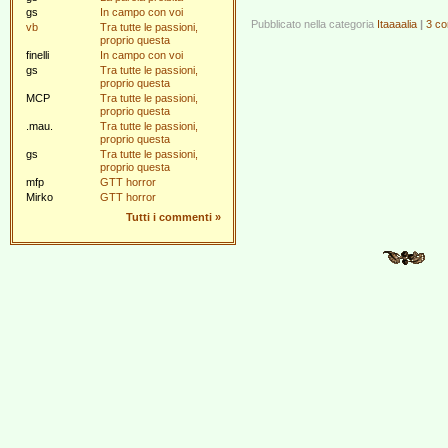
gs
In campo con voi
Pubblicato nella categoria
Itaaaalia
|
3 co
vb
Tra tutte le passioni,
proprio questa
finelli
In campo con voi
gs
Tra tutte le passioni,
proprio questa
MCP
Tra tutte le passioni,
proprio questa
.mau.
Tra tutte le passioni,
proprio questa
gs
Tra tutte le passioni,
proprio questa
mfp
GTT horror
Mirko
GTT horror
Tutti i commenti
»