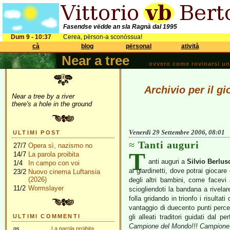
Fasendse vëdde an sla Ragnà dal 1995
Dum 9 - 10:37
Cerea, përson-a sconòssua!
cà
blog
përsonal
atività
Near a tree
ovvero come rovinarsi una 
Archivio per il g
Near a tree by a river
there's a hole in the ground
Venerdì 29 Settembre 2006, 08:01
ULTIMI POST
Tanti auguri
27/7
Opera sì, nazismo no
T
14/7
La parola proibita
anti auguri a
Silvio Berlus
1/4
In campo con voi
ai giardinetti, dove potrai giocar
23/2
Nuovo cinema Luftansia
(2026)
degli altri bambini, come facevi
11/2
Wormslayer
sciogliendoti la bandana a rivelar
folla gridando in trionfo i risultat
vantaggio di duecento punti perce
ULTIMI COMMENTI
gli alleati traditori guidati dal pe
Campione del Mondo!!! Campione 
gs
La parola proibita