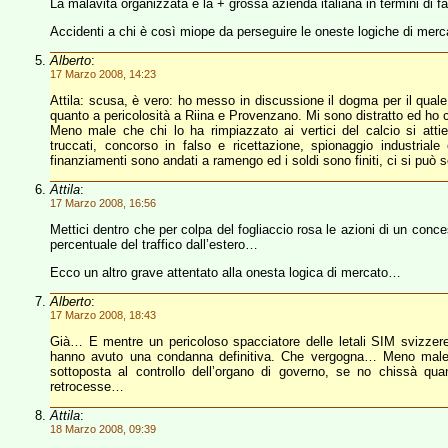
La malavita organizzata è la + grossa azienda italiana in termini di f
Accidenti a chi è così miope da perseguire le oneste logiche di mer
Alberto
:
17 Marzo 2008, 14:23
Attila: scusa, è vero: ho messo in discussione il dogma per il quale
quanto a pericolosità a Riina e Provenzano. Mi sono distratto ed h
Meno male che chi lo ha rimpiazzato ai vertici del calcio si atti
truccati, concorso in falso e ricettazione, spionaggio industriale
finanziamenti sono andati a ramengo ed i soldi sono finiti, ci si può 
Attila
:
17 Marzo 2008, 16:56
Mettici dentro che per colpa del fogliaccio rosa le azioni di un conc
percentuale del traffico dall’estero…
Ecco un altro grave attentato alla onesta logica di mercato…
Alberto
:
17 Marzo 2008, 18:43
Già… E mentre un pericoloso spacciatore delle letali SIM svizzere
hanno avuto una condanna definitiva. Che vergogna… Meno male ch
sottoposta al controllo dell’organo di governo, se no chissà qu
retrocesse…
Attila
:
18 Marzo 2008, 09:39