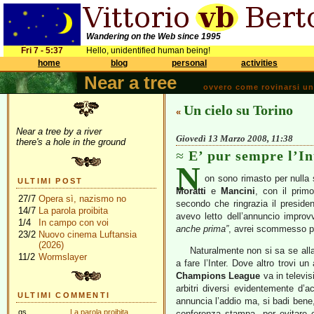
Wandering on the Web since 1995
Fri 7 - 5:37
Hello, unidentified human being!
home
blog
personal
activities
Near a tree
ovvero come rovinarsi una 
Un cielo su Torino
«
Near a tree by a river
Giovedì 13 Marzo 2008, 11:38
there's a hole in the ground
E’ pur sempre l’In
N
on sono rimasto per nulla 
ULTIMI POST
Moratti
e
Mancini
, con il prim
27/7
Opera sì, nazismo no
secondo che ringrazia il preside
14/7
La parola proibita
avevo letto dell’annuncio improvv
1/4
In campo con voi
anche prima”
, avrei scommesso pr
23/2
Nuovo cinema Luftansia
(2026)
Naturalmente non si sa se alla
11/2
Wormslayer
a fare l’Inter. Dove altro trovi u
Champions League
va in televi
arbitri diversi evidentemente d
ULTIMI COMMENTI
annuncia l’addio ma, si badi bene, 
gs
La parola proibita
conferenza stampa, per evitare 