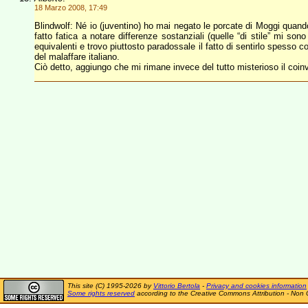
18 Marzo 2008, 17:49
Blindwolf: Né io (juventino) ho mai negato le porcate di Moggi quan
fatto fatica a notare differenze sostanziali (quelle “di stile” mi sono
equivalenti e trovo piuttosto paradossale il fatto di sentirlo spesso 
del malaffare italiano.
Ciò detto, aggiungo che mi rimane invece del tutto misterioso il coinv
This site (C) 1995-2026 by
Vittorio Bertola
-
Privacy and cookies information
Some rights reserved
according to the Creative Commons Attribution - Non 