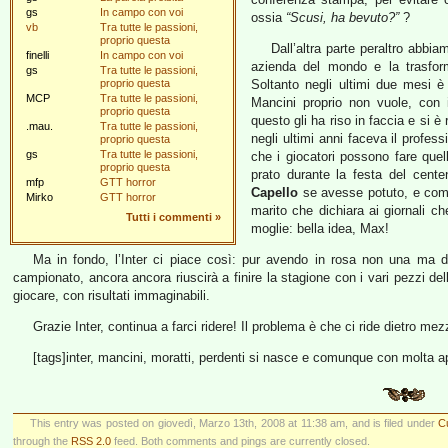
gs
In campo con voi
ossia
“Scusi, ha bevuto?”
?
vb
Tra tutte le passioni,
proprio questa
Dall’altra parte peraltro abbia
finelli
In campo con voi
azienda del mondo e la trasforme
gs
Tra tutte le passioni,
proprio questa
Soltanto negli ultimi due mesi è
MCP
Tra tutte le passioni,
Mancini proprio non vuole, con 
proprio questa
questo gli ha riso in faccia e si è 
.mau.
Tra tutte le passioni,
negli ultimi anni faceva il profes
proprio questa
gs
Tra tutte le passioni,
che i giocatori possono fare quel
proprio questa
prato durante la festa del cente
mfp
GTT horror
Capello
se avesse potuto, e com
Mirko
GTT horror
marito che dichiara ai giornali 
Tutti i commenti
»
moglie: bella idea, Max!
Ma in fondo, l’Inter ci piace così: pur avendo in rosa non una ma du
campionato, ancora ancora riuscirà a finire la stagione con i vari pezzi del
giocare, con risultati immaginabili.
Grazie Inter, continua a farci ridere! Il problema è che ci ride dietro 
[tags]inter, mancini, moratti, perdenti si nasce e comunque con molta a
This entry was posted on giovedì, Marzo 13th, 2008 at 11:38 am, and is filed under
Cu
through the
RSS 2.0
feed. Both comments and pings are currently closed.