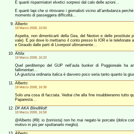
E quanti risparmiatori elvetici sorpresi dal calo delle azioni…
E quanti lapi che si ritrovano i giornalisti vicino all’ambulanza perchè i
momento di passeggera difficoltà…
Alberto
:
18 Marzo 2008, 10:00
Aspetta, non dimenticarti della Gea, del Neoton e delle prostitute 
vale). E poi dove lo mettiamo il conto presso lo IOR e le telefonate a 
e Giraudo dalle parti di Liverpool ultimamente…
Attila
:
18 Marzo 2008, 16:20
Quel perditempo del GUP nell’aula bunker di Poggioreale ha am
fallimentari…
LA giustizia ordinaria italica è davvero poco seria tanto quanto la gi
Alberto
:
18 Marzo 2008, 16:36
Solo una cosa di facciata. Vedrai che alla fine insabbieranno tutto q
Paparesta…
D# AKA BlindWolf
:
18 Marzo 2008, 16:58
@Alberto (#9): io (torinista) non ho mai negato le porcate (dolce com
motivo in più per sputtanarlo meglio).
Alberto
: