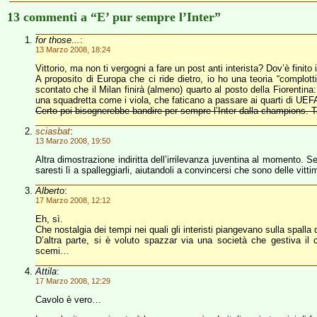
13 commenti a “E’ pur sempre l’Inter”
for those...
:
13 Marzo 2008, 18:24
Vittorio, ma non ti vergogni a fare un post anti interista? Dov’è finit
A proposito di Europa che ci ride dietro, io ho una teoria “complot
scontato che il Milan finirà (almeno) quarto al posto della Fiorenti
una squadretta come i viola, che faticano a passare ai quarti di UE
Certo poi bisognerebbe bandire per sempre l’Inter dalla champions. T
sciasbat
:
13 Marzo 2008, 19:50
Altra dimostrazione indiritta dell’irrilevanza juventina al momento. S
saresti lì a spalleggiarli, aiutandoli a convincersi che sono delle vitti
Alberto
:
17 Marzo 2008, 12:12
Eh, sì.
Che nostalgia dei tempi nei quali gli interisti piangevano sulla spal
D’altra parte, si è voluto spazzar via una società che gestiva il 
scemi…
Attila
:
17 Marzo 2008, 12:29
Cavolo è vero…