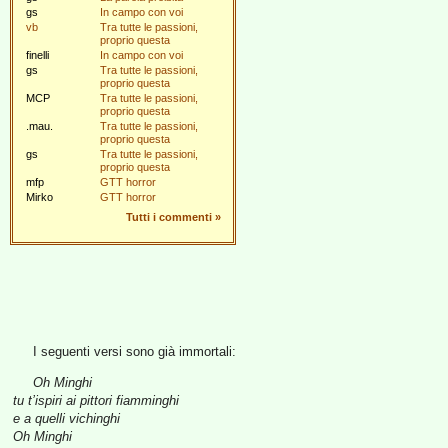
gs
In campo con voi
vb
Tra tutte le passioni,
proprio questa
finelli
In campo con voi
gs
Tra tutte le passioni,
proprio questa
MCP
Tra tutte le passioni,
proprio questa
.mau.
Tra tutte le passioni,
proprio questa
gs
Tra tutte le passioni,
proprio questa
mfp
GTT horror
Mirko
GTT horror
Tutti i commenti
»
I seguenti versi sono già immortali:
Oh Minghi
tu t’ispiri ai pittori fiamminghi
e a quelli vichinghi
Oh Minghi