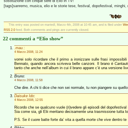
sostituzione con cinque sere di Elio in TV!
[tags]sanremo, musica, elio e le storie tese, festival, dopofestival, minghi, 
This entry was posted on martedì, Marzo 4th, 2008 at 10:45 am, and is filed under
Wee
RSS 2.0
feed. Both comments and pings are currently closed.
22 commenti a “Elio show”
.mau.
:
4 Marzo 2008, 11:24
vorrei solo ricordare che il primo a ironizzare sulle frasi impossibi
Bennato, quando ancora scriveva belle canzoni. Il brano è
Cantaut
tanto che anche nell’album in cui il brano appare c’è una versione liv
Bruno
:
4 Marzo 2008, 11:58
Che dire. A chi ti dice che non sei normale, tu non piangere su quell
Daisuke Ido
:
4 Marzo 2008, 12:55
Ricordo che se qualcuno vuole (ri)vedere gli episodi del dopofestival i
Sia come sia, gli Elii meritano decisamente una trasmissione tutta lo
P.S. Se il cuore batte forte da’ vita a quella morte che vive dentro te 
Rikko
: