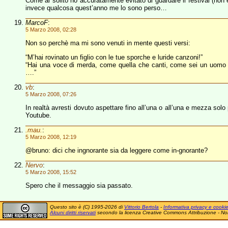
Come al solito ho accuratamente evitato di guardare il festival (non 
invece qualcosa quest’anno me lo sono perso…
MarcoF
:
5 Marzo 2008, 02:28
Non so perchè ma mi sono venuti in mente questi versi:
“M’hai rovinato un figlio con le tue sporche e luride canzoni!”
“Hai una voce di merda, come quella che canti, come sei un uomo 
….”
vb
:
5 Marzo 2008, 07:26
In realtà avresti dovuto aspettare fino all’una o all’una e mezza solo
Youtube.
.mau.
:
5 Marzo 2008, 12:19
@bruno: dici che ingnorante sia da leggere come in-gnorante?
Nervo
:
5 Marzo 2008, 15:52
Spero che il messaggio sia passato.
Questo sito è (C) 1995-2026 di
Vittorio Bertola
-
Informativa privacy e cooki
Alcuni diritti riservati
secondo la licenza Creative Commons Attribuzione - No