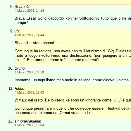
AndreaC
:
4 Marzo 2008, 14:14
Brava Elisa! Sono daccordo kon te! Sottoiscrivo tutto quello ke ai 
sempre!
vb
:
4 Marzo 2008, 14:44
Bbooniii… state bbooniii….
Comunque ha ragione, non avete capito il latinismo di “Gigi D’alessio
moto a luogo rivolto verso una destinazione; “non piangere a chi…
chi…”. Esattamente come in “salutame a sorreta”!
Bruno
:
4 Marzo 2008, 14:50
Insomma, un napulismo reso male in italiano, come diceva il giornal
Rikko
:
4 Marzo 2008, 15:03
@Mau: del resto “Be io credo ke sono un ignorante come lui…” è qu
Comunque presentare a quello che dovrebbe essere il festival dell
una cosa così clamorosa. Ormai va di moda…
simonecaldana
:
4 Marzo 2008, 15:04