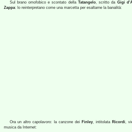
Sul brano omofobico e scontato della
Tatangelo
, scritto da
Gigi d’
Zappa
: lo reinterpretano come una marcetta per esaltarne la banalità:
Ora un altro capolavoro: la canzone dei
Finley
, intitolata
Ricordi
, v
musica da Internet: