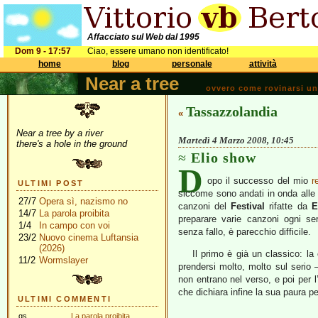
Affacciato sul Web dal 1995
Dom 9 - 17:57
Ciao, essere umano non identificato!
home
blog
personale
attività
Near a tree
ovvero come rovinarsi una 
Tassazzolandia
«
Near a tree by a river
Martedì 4 Marzo 2008, 10:45
there's a hole in the ground
Elio show
D
opo il successo del mio
r
ULTIMI POST
siccome sono andati in onda alle d
27/7
Opera sì, nazismo no
canzoni del
Festival
rifatte da
E
14/7
La parola proibita
preparare varie canzoni ogni se
1/4
In campo con voi
senza fallo, è parecchio difficile.
23/2
Nuovo cinema Luftansia
(2026)
Il primo è già un classico: l
11/2
Wormslayer
prendersi molto, molto sul serio 
non entrano nel verso, e poi per
che dichiara infine la sua paura p
ULTIMI COMMENTI
gs
La parola proibita