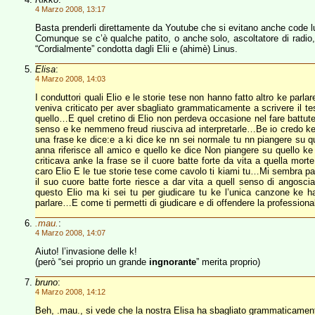
4 Marzo 2008, 13:17
Basta prenderli direttamente da Youtube che si evitano anche code 
Comunque se c’è qualche patito, o anche solo, ascoltatore di radio,
“Cordialmente” condotta dagli Elii e (ahimè) Linus.
Elisa
:
4 Marzo 2008, 14:03
I conduttori quali Elio e le storie tese non hanno fatto altro ke parl
veniva criticato per aver sbagliato grammaticamente a scrivere il te
quello…E quel cretino di Elio non perdeva occasione nel fare battute 
senso e ke nemmeno freud riusciva ad interpretarle…Be io credo ke s
una frase ke dice:e a ki dice ke nn sei normale tu nn piangere su 
anna riferisce all amico e quello ke dice Non piangere su quello ke
criticava anke la frase se il cuore batte forte da vita a quella mor
caro Elio E le tue storie tese come cavolo ti kiami tu…Mi sembra pa
il suo cuore batte forte riesce a dar vita a quell senso di angoscia
questo Elio ma ki sei tu per giudicare tu ke l’unica canzone ke ha
parlare…E come ti permetti di giudicare e di offendere la professional
.mau.
:
4 Marzo 2008, 14:07
Aiuto! l’invasione delle k!
(però “sei proprio un grande
ingnorante
” merita proprio)
bruno
:
4 Marzo 2008, 14:12
Beh, .mau., si vede che la nostra Elisa ha sbagliato grammaticamente