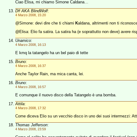
Ciao Elisa, mi chiamo Simone Caldana…
D# AKA BlindWolf
:
4 Marzo 2008, 15:20
@Simone: devi dire che ti chiami
K
aldana, altrimenti non ti riconos
@Elisa: Elio fa satira. La satira ha (e soprattutto non deve) avere ri
Unamico
:
4 Marzo 2008, 16:13
E kmq la tatangelo ha un bel paio di tette
Bruno
:
4 Marzo 2008, 16:37
Anche Taylor Rain, ma mica canta, lei.
Bruno
:
4 Marzo 2008, 16:57
E comunque il nuovo disco della Tatangelo è una bomba.
Attila
:
4 Marzo 2008, 17:32
Come diceva Elio su un vecchio disco in uno dei suoi intermezzi: At
Thomas Jefferson
:
4 Marzo 2008, 23:59