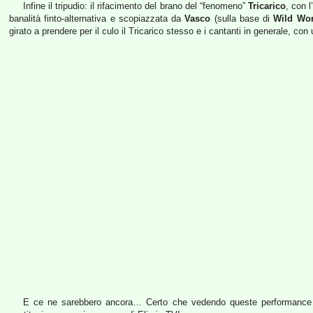
Infine il tripudio: il rifacimento del brano del “fenomeno”
Tricarico
, con l
banalità finto-alternativa e scopiazzata da
Vasco
(sulla base di
Wild Wor
girato a prendere per il culo il Tricarico stesso e i cantanti in generale, co
E ce ne sarebbero ancora… Certo che vedendo queste performance vie