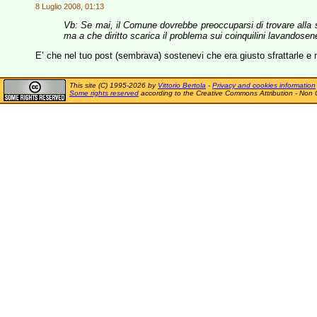
8 Luglio 2008, 01:13
Vb: Se mai, il Comune dovrebbe preoccuparsi di trovare alla
ma a che diritto scarica il problema sui coinquilini lavandose
E’ che nel tuo post (sembrava) sostenevi che era giusto sfrattarle e me
This site (C) 1995-2026 by
Vittorio Bertola
-
Privacy and cookies information
Some rights reserved
according to the Creative Commons Attribution - Non 