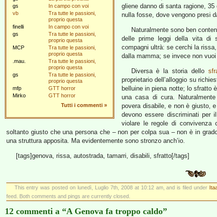
gliene danno di santa ragione, 35 
gs
In campo con voi
vb
Tra tutte le passioni,
nulla fosse, dove vengono presi d
proprio questa
finelli
In campo con voi
Naturalmente sono ben contento
gs
Tra tutte le passioni,
delle prime leggi della vita di 
proprio questa
compagni ultrà: se cerchi la rissa,
MCP
Tra tutte le passioni,
proprio questa
dalla mamma; se invece non vuoi la
.mau.
Tra tutte le passioni,
proprio questa
Diversa è la storia dello
sfr
gs
Tra tutte le passioni,
proprietario dell’alloggio su richie
proprio questa
belluine in piena notte; lo sfratto è 
mfp
GTT horror
Mirko
GTT horror
una casa di cura. Naturalment
Tutti i commenti
»
povera disabile, e non è giusto, e 
devono essere discriminati per i
violare le regole di convivenza ci
soltanto giusto che una persona che – non per colpa sua – non è in grado 
una struttura apposita. Ma evidentemente sono stronzo anch’io.
[tags]genova, rissa, autostrada, tamarri, disabili, sfratto[/tags]
This entry was posted on lunedì, Luglio 7th, 2008 at 10:12 am, and is filed under
Ita
feed. Both comments and pings are currently closed.
12 commenti a “A Genova fa troppo caldo”