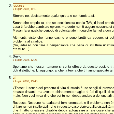
raccoss
:
7 Luglio 2008, 11:45
Stronzo no, decisamente qualunquista e conformista si.
Strano che proprio tu, che sei decisionista con la TAV, ti lasci prend
casa ti farebbe cambiare opione, ma certo non ti auguro nessuna di 
Magari farsi qualche periodo di volontariato in qualche famiglia con q
Altimenti, visto che fanno casino e sono brutti da vedere, si potr
problema alla radice.
(No, adesso non fare il benpensante che parla di strutture ricettiv
strutture…)
Bruno
:
7 Luglio 2008, 12:21
Speriamo che nessun tamarro si senta offeso da questo post, o ti a
doti dialettiche. E aggiungo, anche la teoria che ti hanno spiegato gl
vb
:
7 Luglio 2008, 13:45
xThose: Il senso del precetto di vita di strada è: se scegli di provo
rimasto davanti, ma avesse chiaramente reagito ai fari di quelli dietr
male. Non vuol mica dire che poi tu non debba andare a denunciarli :
Raccoss: Nessuno ha parlato di forni crematori, e il problema non è ce
di fare rumori intollerabili, che in questo caso deriva dalla disabilità m
che il fatto di essere disabile debba autorizzare a fare cose ch