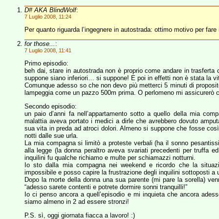
D# AKA BlindWolf
:
7 Luglio 2008, 11:24
Per quanto riguarda l’ingegnere in autostrada: ottimo motivo per fare
for those...
:
7 Luglio 2008, 11:41
Primo episodio:
beh dai, stare in autostrada non è proprio come andare in trasferta con
suppone siano inferiori… si suppone! E poi in effetti non è stata la 
Comunque adesso so che non devo più metterci 5 minuti di proposi
lampeggia come un pazzo 500m prima. O perlomeno mi assicurerò che
Secondo episodio:
un paio d’anni fa nell’appartamento sotto a quello della mia compa
malattia aveva portato i medici a dirle che avrebbero dovuto amputar
sua vita in preda ad atroci dolori. Almeno si suppone che fosse così
notti dalle sue urla.
La mia compagna si limitò a proteste verbali (ha il sonno pesantissim
alla legge (la donna peraltro aveva svariati precedenti per truffa ed
inquilini fu qualche richiamo e multe per schiamazzi notturni.
Io sto dalla mia compagna nei weekend e ricordo che la situazi
impossibile e posso capire la frustrazione degli inquilini sottoposti a 
Dopo la morte della donna una sua parente (mi pare la sorella) venn
“adesso sarete contenti e potrete dormire sonni tranquilli!”
Io ci penso ancora a quell’episodio e mi inquieta che ancora ades
siamo almeno in 2 ad essere stronzi!
P.S. sì, oggi giornata fiacca a lavoro! :)