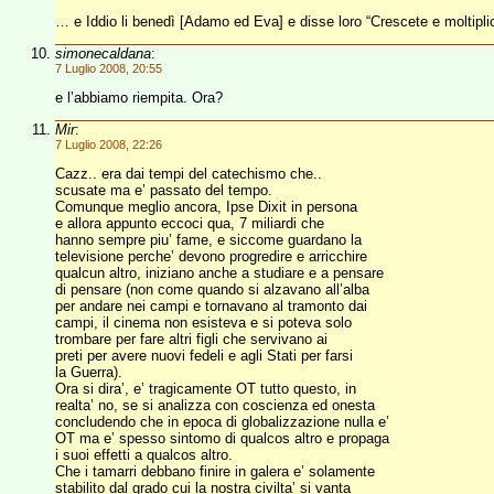
… e Iddio li benedì [Adamo ed Eva] e disse loro “Crescete e moltiplic
simonecaldana
:
7 Luglio 2008, 20:55
e l’abbiamo riempita. Ora?
Mir
:
7 Luglio 2008, 22:26
Cazz.. era dai tempi del catechismo che..
scusate ma e’ passato del tempo.
Comunque meglio ancora, Ipse Dixit in persona
e allora appunto eccoci qua, 7 miliardi che
hanno sempre piu’ fame, e siccome guardano la
televisione perche’ devono progredire e arricchire
qualcun altro, iniziano anche a studiare e a pensare
di pensare (non come quando si alzavano all’alba
per andare nei campi e tornavano al tramonto dai
campi, il cinema non esisteva e si poteva solo
trombare per fare altri figli che servivano ai
preti per avere nuovi fedeli e agli Stati per farsi
la Guerra).
Ora si dira’, e’ tragicamente OT tutto questo, in
realta’ no, se si analizza con coscienza ed onesta
concludendo che in epoca di globalizzazione nulla e’
OT ma e’ spesso sintomo di qualcos altro e propaga
i suoi effetti a qualcos altro.
Che i tamarri debbano finire in galera e’ solamente
stabilito dal grado cui la nostra civilta’ si vanta