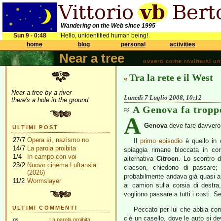
Wandering on the Web since 1995
Sun 9 - 0:48
Hello, unidentified human being!
home
blog
personal
activities
Near a tree
ovvero come rovinarsi una 
Tra la rete e il West
«
Near a tree by a river
Lunedì 7 Luglio 2008, 10:12
there's a hole in the ground
A Genova fa tropp
A
Genova
deve fare davvero c
ULTIMI POST
27/7
Opera sì, nazismo no
Il
primo episodio
è quello in 
14/7
La parola proibita
spiaggia rimane bloccata in cor
1/4
In campo con voi
alternativa
Citroen
. Lo scontro d
23/2
Nuovo cinema Luftansia
clacson, chiedono di passare;
(2026)
probabilmente andava già quasi all
11/2
Wormslayer
ai camion sulla corsia di destra
vogliono passare a tutti i costi. S
ULTIMI COMMENTI
Peccato per lui che abbia com
c’è un casello, dove le auto si d
gs
La parola proibita