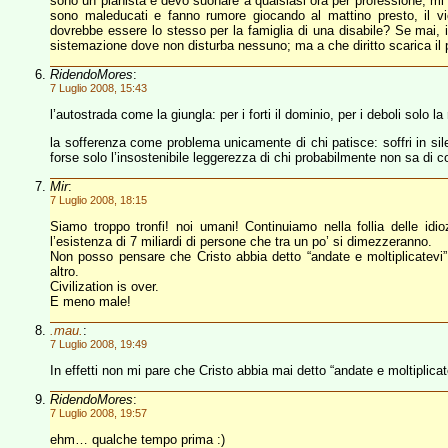
sono un pianista e devo suonare a qualsiasi ora per professione, mi in
sono maleducati e fanno rumore giocando al mattino presto, il v
dovrebbe essere lo stesso per la famiglia di una disabile? Se mai, 
sistemazione dove non disturba nessuno; ma a che diritto scarica il 
RidendoMores
:
7 Luglio 2008, 15:43
l’autostrada come la giungla: per i forti il dominio, per i deboli solo
la sofferenza come problema unicamente di chi patisce: soffri in sile
forse solo l’insostenibile leggerezza di chi probabilmente non sa di 
Mir
:
7 Luglio 2008, 18:15
Siamo troppo tronfi! noi umani! Continuiamo nella follia delle idi
l’esistenza di 7 miliardi di persone che tra un po’ si dimezzeranno.
Non posso pensare che Cristo abbia detto “andate e moltiplicatev
altro.
Civilization is over.
E meno male!
.mau.
:
7 Luglio 2008, 19:49
In effetti non mi pare che Cristo abbia mai detto “andate e moltiplicat
RidendoMores
:
7 Luglio 2008, 19:57
ehm… qualche tempo prima :)