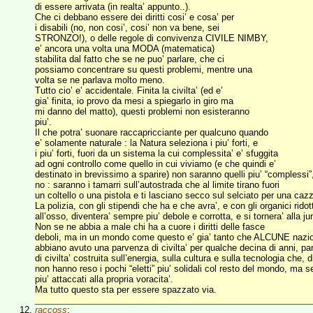
di essere arrivata (in realta’ appunto..).
Che ci debbano essere dei diritti cosi’ e cosa’ per
i disabili (no, non cosi’, cosi’ non va bene, sei
STRONZO!), o delle regole di convivenza CIVILE NIMBY,
e’ ancora una volta una MODA (matematica)
stabilita dal fatto che se ne puo’ parlare, che ci
possiamo concentrare su questi problemi, mentre una
volta se ne parlava molto meno.
Tutto cio’ e’ accidentale. Finita la civilta’ (ed e’
gia’ finita, io provo da mesi a spiegarlo in giro ma
mi danno del matto), questi problemi non esisteranno
piu’.
Il che potra’ suonare raccapricciante per qualcuno quando
e’ solamente naturale : la Natura seleziona i piu’ forti, e
i piu’ forti, fuori da un sistema la cui complessita’ e’ sfuggita
ad ogni controllo come quello in cui viviamo (e che quindi e’
destinato in brevissimo a sparire) non saranno quelli piu’ “complessi”
no : saranno i tamarri sull’autostrada che al limite tirano fuori
un coltello o una pistola e ti lasciano secco sul selciato per una caz
La polizia, con gli stipendi che ha e che avra’, e con gli organici ridott
all’osso, diventera’ sempre piu’ debole e corrotta, e si tornera’ alla ju
Non se ne abbia a male chi ha a cuore i diritti delle fasce
deboli, ma in un mondo come questo e’ gia’ tanto che ALCUNE nazio
abbiano avuto una parvenza di civilta’ per qualche decina di anni, p
di civilta’ costruita sull’energia, sulla cultura e sulla tecnologia che, di
non hanno reso i pochi “eletti” piu’ solidali col resto del mondo, ma
piu’ attaccati alla propria voracita’.
Ma tutto questo sta per essere spazzato via.
raccoss
: