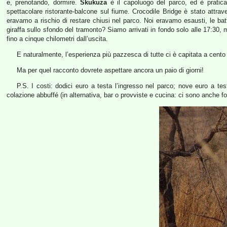
e, prenotando, dormire.
Skukuza
è il capoluogo del parco, ed è pratica
spettacolare ristorante-balcone sul fiume. Crocodile Bridge è stato attrave
eravamo a rischio di restare chiusi nel parco. Noi eravamo esausti, le batt
giraffa sullo sfondo del tramonto? Siamo arrivati in fondo solo alle 17:30,
fino a cinque chilometri dall’uscita.
E naturalmente, l’esperienza più pazzesca di tutte ci è capitata a cent
Ma per quel racconto dovrete aspettare ancora un paio di giorni!
P.S. I costi: dodici euro a testa l’ingresso nel parco; nove euro a test
colazione abbuffé (in alternativa, bar o provviste e cucina: ci sono anche f