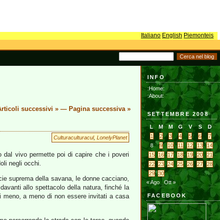
Italiano
English
Piemonteis
INFO
:Home:
:About:
rticoli successivi »
—
Pagina successiva »
SETTEMBRE 2008
L
M
M
G
V
S
D
1
2
3
4
5
6
7
Culturaculturacul
,
LonelyPlanet
8
9
10
11
12
13
14
 dal vivo permette poi di capire che i poveri
15
16
17
18
19
20
21
oli negli occhi.
22
23
24
25
26
27
28
29
30
pecie suprema della savana, le donne cacciano,
« Ago
Ott »
avanti allo spettacolo della natura, finché la
di meno, a meno di non essere invitati a casa
FACEBOOK