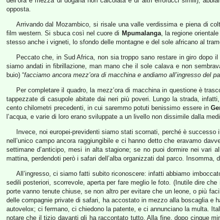
dell’ora e mezza di dogana non calcolata e di altri errorucci simili), abb
opposta.
Arrivando dal Mozambico, si risale una valle verdissima e piena di col
film western. Si sbuca così nel cuore di
Mpumalanga
, la regione oriental
stesso anche i vigneti, lo sfondo delle montagne e del sole africano al tram
Peccato che, in Sud Africa, non sia troppo sano restare in giro dopo i
siamo andati in fibrillazione, man mano che il sole calava e non sembrava 
buio) “
facciamo ancora mezz’ora di macchina e andiamo all’ingresso del par
Per completare il quadro, la mezz’ora di macchina in questione è trasc
tappezzate di casupole abitate dai neri più poveri. Lungo la strada, infatt
cento chilometri precedenti, in cui saremmo potuti benissimo essere in
Ge
l’acqua, e varie di loro erano sviluppate a un livello non dissimile dalla me
Invece, noi europei-previdenti siamo stati scornati, perché è successo il
nell’unico campo ancora raggiungibile e ci hanno detto che eravamo davvero 
settimane d’anticipo, mesi in alta stagione; se no puoi dormire nei vari al
mattina, perdendoti però i safari dell’alba organizzati dal parco. Insomma, d
All’ingresso, ci siamo fatti subito riconoscere: infatti abbiamo imboccato
sedili posteriori, scorrevole, aperta per fare meglio le foto. (Inutile dire 
porte vanno tenute chiuse, se non altro per evitare che un leone, o più fa
delle compagnie private di safari, ha accostato in mezzo alla boscaglia e ha
autovelox; ci fermano, ci chiedono la patente, e ci annunciano la multa. I
notare che il tizio davanti gli ha raccontato tutto. Alla fine, dopo cinque m