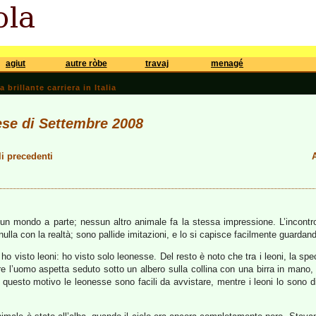
agiut
autre ròbe
travaj
menagé
brillante carriera in Italia
ese di Settembre 2008
li precedenti
A
 un mondo a parte; nessun altro animale fa la stessa impressione. L’incontro
nulla con la realtà; sono pallide imitazioni, e lo si capisce facilmente guardand
ho visto leoni: ho visto solo leonesse. Del resto è noto che tra i leoni, la s
 l’uomo aspetta seduto sotto un albero sulla collina con una birra in mano, d
r questo motivo le leonesse sono facili da avvistare, mentre i leoni lo sono 