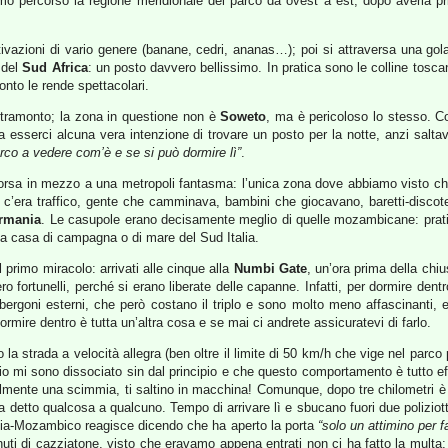
iamo percorso la regione meridionale del parco da ovest a est, dopo averla pr
tivazioni di vario genere (banane, cedri, ananas…); poi si attraversa una gol
e del
Sud Africa
: un posto davvero bellissimo. In pratica sono le colline tosca
onto le rende spettacolari.
l tramonto; la zona in questione non è
Soweto
, ma è pericoloso lo stesso. Cos
esserci alcuna vera intenzione di trovare un posto per la notte, anzi saltav
co a vedere com’è e se si può dormire lì”
.
orsa in mezzo a una metropoli fantasma: l’unica zona dove abbiamo visto chi
i, c’era traffico, gente che camminava, bambini che giocavano, baretti-discote
rmania
. Le casupole erano decisamente meglio di quelle mozambicane: pratica
dia casa di campagna o di mare del Sud Italia.
 primo miracolo: arrivati alle cinque alla
Numbi Gate
, un’ora prima della chi
fortunelli, perché si erano liberate delle capanne. Infatti, per dormire dent
bergoni esterni, che però costano il triplo e sono molto meno affascinanti, e p
ormire dentro è tutta un’altra cosa e se mai ci andrete assicuratevi di farlo.
 la strada a velocità allegra (ben oltre il limite di 50 km/h che vige nel parco 
che io mi sono dissociato sin dal principio e che questo comportamento è tutto e
cilmente una scimmia, ti saltino in macchina! Comunque, dopo tre chilometri 
 detto qualcosa a qualcuno. Tempo di arrivare lì e sbucano fuori due poliziotti
talia-Mozambico reagisce dicendo che ha aperto la porta
“solo un attimino per f
inuti di cazziatone, visto che eravamo appena entrati non ci ha fatto la multa; 