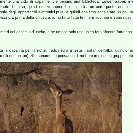
mente una città di capanne; c’è persino una biblioteca.
Lower Sabie
, in
rsato di corsa, quindi non vi saprei dire… infatti a un certo punto, complici
erie degli apparecchi elettronici pure, e quindi abbiamo accelerato un po’; so
 mezz’ora prima della chiusura; io ho fatto tutte le mie macumbe e sono riusc
o metri dal cancello d’uscita, e ne rimane solo una unica foto sfocata fatta c
a la capanna per la notte; tredici euro a testa il safari dell’alba; quindici 
ornelli comunitari). Sto seriamente pensando di mettere in piedi un gruppo saf