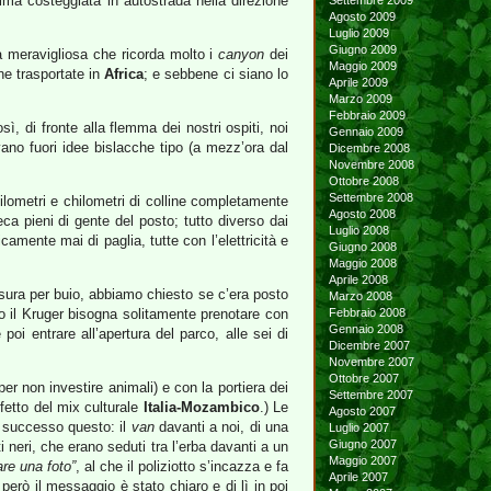
ima costeggiata in autostrada nella direzione
Settembre 2009
Agosto 2009
Luglio 2009
Giugno 2009
a meravigliosa che ricorda molto i
canyon
dei
Maggio 2009
ne trasportate in
Africa
; e sebbene ci siano lo
Aprile 2009
Marzo 2009
Febbraio 2009
ì, di fronte alla flemma dei nostri ospiti, noi
Gennaio 2009
ano fuori idee bislacche tipo (a mezz’ora dal
Dicembre 2008
Novembre 2008
Ottobre 2008
Settembre 2008
lometri e chilometri di colline completamente
Agosto 2008
ca pieni di gente del posto; tutto diverso dai
Luglio 2008
mente mai di paglia, tutte con l’elettricità e
Giugno 2008
Maggio 2008
Aprile 2008
usura per buio, abbiamo chiesto se c’era posto
Marzo 2008
ro il Kruger bisogna solitamente prenotare con
Febbraio 2008
Gennaio 2008
oi entrare all’apertura del parco, alle sei di
Dicembre 2007
Novembre 2007
Ottobre 2007
per non investire animali) e con la portiera dei
Settembre 2007
ffetto del mix culturale
Italia-Mozambico
.) Le
Agosto 2007
è successo questo: il
van
davanti a noi, di una
Luglio 2007
Giugno 2007
 neri, che erano seduti tra l’erba davanti a un
Maggio 2007
are una foto”
, al che il poliziotto s’incazza e fa
Aprile 2007
però il messaggio è stato chiaro e di lì in poi