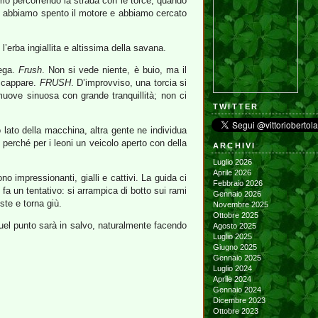
mo percorrendo la strada con le torce, quando
i, abbiamo spento il motore e abbiamo cercato
l’erba ingiallita e altissima della savana.
iega.
Frush
. Non si vede niente, è buio, ma il
 scappare.
FRUSH
. D’improvviso, una torcia si
uove sinuosa con grande tranquillità; non ci
TWITTER
 lato della macchina, altra gente ne individua
 perché per i leoni un veicolo aperto con della
ARCHIVI
Luglio 2026
Aprile 2026
o impressionanti, gialli e cattivi. La guida ci
Febbraio 2026
 fa un tentativo: si arrampica di botto sui rami
Gennaio 2026
ste e torna giù.
Novembre 2025
Ottobre 2025
quel punto sarà in salvo, naturalmente facendo
Agosto 2025
Luglio 2025
Giugno 2025
Gennaio 2025
Luglio 2024
Aprile 2024
Gennaio 2024
Dicembre 2023
Ottobre 2023