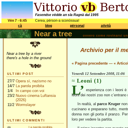
Fasendse vëdde an sla Ragnà dal 1995
Vën 7 - 6:45
Cerea, përson-a sconòssua!
cà
blog
përsonal
atività
Near a tree
ovvero come rovinarsi una 
Archivio per il m
Near a tree by a river
there's a hole in the ground
« Pagina precedente
—
« Artico
Venerdì 12 Settembre 2008, 11:06
ULTIMI POST
Leoni (1)
27/7
Opera sì, nazismo no
L’
14/7
La parola proibita
esperienza con i leoni è
1/4
In campo con voi
leoni dei nostri zoo non c’entrano 
23/2
Nuovo cinema Luftansia
(2026)
In realtà, al
parco Kruger
non 
11/2
Wormslayer
cucinano e preparano tutto, mentre
donna non gli porta il pranzo. Pe
loro per vedere la partita.
ULTIMI COMMENTI
gs
La parola proibita