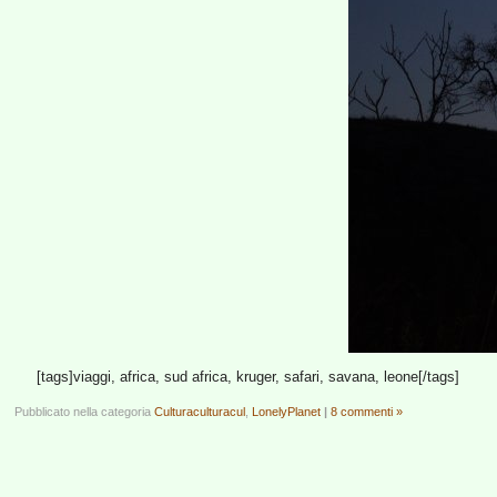
[tags]viaggi, africa, sud africa, kruger, safari, savana, leone[/tags]
Pubblicato nella categoria
Culturaculturacul
,
LonelyPlanet
|
8 commenti »