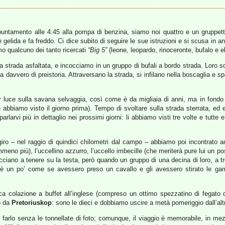
 appuntamento alle 4:45 alla pompa di benzina, siamo noi quattro e un gruppet
è gelida e fa freddo. Ci dice subito di seguire le sue istruzioni e si scusa in 
o qualcuno dei tanto ricercati
“Big 5”
(leone, leopardo, rinoceronte, bufalo e e
 strada asfaltata, e incocciamo in un gruppo di bufali a bordo strada. Loro son
 davvero di preistoria. Attraversano la strada, si infilano nella boscaglia e s
luce sulla savana selvaggia, così come è da migliaia di anni, ma in fondo i
he abbiamo visto il giorno prima). Tempo di svoltare sulla strada sterrata, e
rlarvi più in dettaglio nei prossimi giorni: li abbiamo visti tre volte e tutte
giro – nel raggio di quindici chilometri dal campo – abbiamo poi incontrato an
o più), l’uccellino azzurro, l’uccello imbecille (che meriterà pure lui un post
ciano a tenere su la testa, però quando un gruppo di una decina di loro, a tr
 è un po’ come se avessero preso un cavallo e gli avessero stirato le gamb
 colazione a buffet all’inglese (compreso un ottimo spezzatino di fegato di
o da
Pretoriuskop
: sono le dieci e dobbiamo uscire a metà pomeriggio dall’alt
 farlo senza le tonnellate di foto; comunque, il viaggio è memorabile, in mezzo