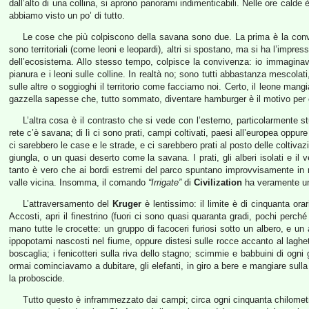
dall’alto di una collina, si aprono panorami indimenticabili. Nelle ore calde
abbiamo visto un po’ di tutto.
Le cose che più colpiscono della savana sono due. La prima è la convive
sono territoriali (come leoni e leopardi), altri si spostano, ma si ha l’impr
dell’ecosistema. Allo stesso tempo, colpisce la convivenza: io immaginavo c
pianura e i leoni sulle colline. In realtà no; sono tutti abbastanza mescol
sulle altre o soggioghi il territorio come facciamo noi. Certo, il leone m
gazzella sapesse che, tutto sommato, diventare hamburger è il motivo per c
L’altra cosa è il contrasto che si vede con l’esterno, particolarmente 
rete c’è savana; di lì ci sono prati, campi coltivati, paesi all’europea oppu
ci sarebbero le case e le strade, e ci sarebbero prati al posto delle coltiva
giungla, o un quasi deserto come la savana. I prati, gli alberi isolati e il
tanto è vero che ai bordi estremi del parco spuntano improvvisamente in mez
valle vicina. Insomma, il comando
“Irrigate”
di
Civilization
ha veramente un 
L’attraversamento del
Kruger
è lentissimo: il limite è di cinquanta ora
Accosti, apri il finestrino (fuori ci sono quasi quaranta gradi, pochi perché
mano tutte le crocette: un gruppo di facoceri furiosi sotto un albero, e un a
ippopotami nascosti nel fiume, oppure distesi sulle rocce accanto al laghetto
boscaglia; i fenicotteri sulla riva dello stagno; scimmie e babbuini di ogni
ormai cominciavamo a dubitare, gli elefanti, in giro a bere e mangiare sulla
la proboscide.
Tutto questo è inframmezzato dai campi; circa ogni cinquanta chilometr