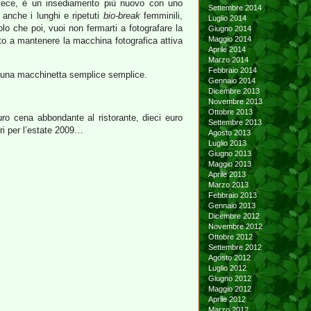
vece, è un insediamento più nuovo con uno
Settembre 2014
 anche i lunghi e ripetuti
bio-break
femminili,
Luglio 2014
lo che poi, vuoi non fermarti a fotografare la
Giugno 2014
Maggio 2014
ito a mantenere la macchina fotografica attiva
Aprile 2014
Marzo 2014
Febbraio 2014
on una macchinetta semplice semplice.
Gennaio 2014
Dicembre 2013
Novembre 2013
Ottobre 2013
euro cena abbondante al ristorante, dieci euro
Settembre 2013
ari per l’estate 2009…
Agosto 2013
Luglio 2013
Giugno 2013
Maggio 2013
Aprile 2013
Marzo 2013
Febbraio 2013
Gennaio 2013
Dicembre 2012
Novembre 2012
Ottobre 2012
Settembre 2012
Agosto 2012
Luglio 2012
Giugno 2012
Maggio 2012
Aprile 2012
Marzo 2012