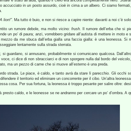
nimale è stato all’alba, quando il cielo era ancora completamente nero. Stava
do accucciato in un posto assurdo, cioè in cima a un albero. Ci siamo fermat
a.
A lion!”
. Ma tutto è buio, e non si riesce a capire niente: davanti a noi c’è solo 
entito un rumore debole, ma molto vicino:
frush
. Il rumore dell’erba che si p
nde un po’ di paura; anzi, vorrebbero gridare all’autista di mettere in moto e
mezzo da me sbuca dall’erba gialla una faccia gialla: è una leonessa. Si m
eggiare lentamente sulla strada sterrata.
a; si guardano, si annusano, probabilmente si comunicano qualcosa. Dall’altro
 voce, ci dice di non sbracciarci e di non sporgere nulla dal bordo del veicolo,
ato, ma un pezzo di carne che si muove all’esterno è una preda.
o strada. Le piace, è caldo, e tanto avrà da stare lì parecchio. Gli occhi son
fendere il territorio ed eliminare un concorrente per il cibo. Un’altra leonessa
tessa cosa. Per sua fortuna, la leonessa è troppo pesante per salire oltre: desi
arà presto caldo, e le leonesse se ne andranno per cercare un po’ d’ombra. A 