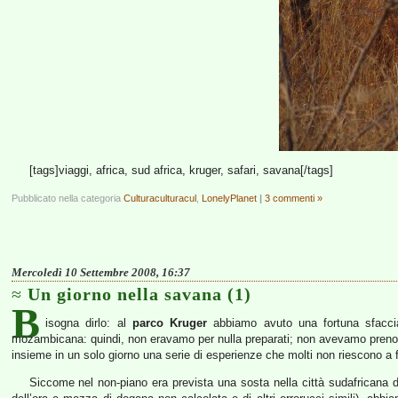
[tags]viaggi, africa, sud africa, kruger, safari, savana[/tags]
Pubblicato nella categoria
Culturaculturacul
,
LonelyPlanet
|
3 commenti »
Mercoledì 10 Settembre 2008, 16:37
Un giorno nella savana (1)
B
isogna dirlo: al
parco Kruger
abbiamo avuto una fortuna sfacciata
mozambicana: quindi, non eravamo per nulla preparati; non avevamo pren
insieme in un solo giorno una serie di esperienze che molti non riescono a 
Siccome nel non-piano era prevista una sosta nella città sudafricana 