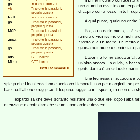
Il primo incontro con questo a
gs
In campo con voi
uno di noi ha avvistato un leopar
vb
Tra tutte le passioni,
di capire come fosse finito lì sopr
proprio questa
finelli
In campo con voi
A quel punto, qualcuno grida:
“
gs
Tra tutte le passioni,
proprio questa
Poi, a un certo punto, si è s
MCP
Tra tutte le passioni,
proprio questa
rumore è vicinissimo e a molti pre
.mau.
Tra tutte le passioni,
sposta e a un metro, un metro e 
proprio questa
guarda nemmeno e comincia a pass
gs
Tra tutte le passioni,
proprio questa
mfp
GTT horror
Davanti a lei ne sbuca un’altr
Mirko
GTT horror
un’altra ancora. La guida, a bassa
Tutti i commenti
»
gente dentro è un ostacolo inanim
Una leonessa si accuccia a bord
spiega che i leoni cacciano e uccidono i leopardi, non per mangiarli ma per di
bassi dell’albero e ruggisce. Il leopardo ruggisce in risposta, ma non è la s
Il leopardo sa che deve soltanto resistere una o due ore: dopo l’alba f
attenzione a controllare che se ne siano andate davvero.