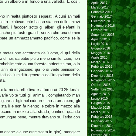
tto un albero o in fondo a una valletta. E così,
Aprile 2017
Marzo 2017
Febbraio 2017
o in realtà piuttosto separati. Alcuni animali
Gennaio 2017
Dicembre 2016
densità relativamente bassa sia una delle chiavi
Novembre 2016
, i facoceri sotto gli alberi, gli elefanti in
Ottobre 2016
e anche piuttosto grandi, senza che una domini
Settembre 2016
nte, pare un ammazzamento pacifico, come se la
Agosto 2016
Luglio 2016
Giugno 2016
a protezione accordata dall’uomo, di qui della
Maggio 2016
Aprile 2016
a di noi, sarebbe più o meno simile: cioè, non
Marzo 2016
probabilmente o una foresta intricatissima, o la
Febbraio 2016
 anni di irrigazione; qui lo si vede benissimo,
Gennaio 2016
i dall’umidità generata dall’irrigazione della
Dicembre 2015
eta.
Novembre 2015
Ottobre 2015
ui la media effettiva è attorno ai 20-25 km/h.
Settembre 2015
Agosto 2015
 varie volte tutti gli animali, completando man
Luglio 2015
iare ai figli nel nido in cima a un albero; gli
Giugno 2015
e sta lì e non fa niente; le zebre in mezzo alla
Maggio 2015
 giocano in mezzo alla strada; e infine, quando
Marzo 2015
 comunque bene, mentre tiravano su l’erba con
Febbraio 2015
Gennaio 2015
Dicembre 2014
Novembre 2014
no anche alcune aree sosta in giro), mangiare
Ottobre 2014