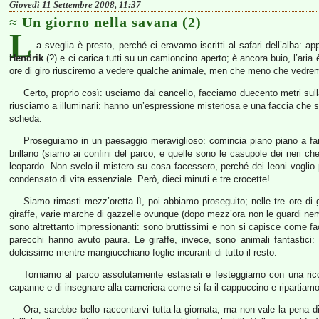
Giovedì 11 Settembre 2008, 11:37
Un giorno nella savana (2)
L
a sveglia è presto, perché ci eravamo iscritti al safari dell’alba:
Hendrik
(?) e ci carica tutti su un camioncino aperto; è ancora buio, l’aria 
ore di giro riusciremo a vedere qualche animale, men che meno che vedrem
Certo, proprio così: usciamo dal cancello, facciamo duecento metri sulla
riusciamo a illuminarli: hanno un’espressione misteriosa e una faccia che sa
scheda.
Proseguiamo in un paesaggio meraviglioso: comincia piano piano a far 
brillano (siamo ai confini del parco, e quelle sono le casupole dei neri c
leopardo. Non svelo il mistero su cosa facessero, perché dei leoni voglio pa
condensato di vita essenziale. Però, dieci minuti e tre crocette!
Siamo rimasti mezz’oretta lì, poi abbiamo proseguito; nelle tre ore di 
giraffe, varie marche di gazzelle ovunque (dopo mezz’ora non le guardi nemmen
sono altrettanto impressionanti: sono bruttissimi e non si capisce come fac
parecchi hanno avuto paura. Le giraffe, invece, sono animali fantastici:
dolcissime mentre mangiucchiano foglie incuranti di tutto il resto.
Torniamo al parco assolutamente estasiati e festeggiamo con una ricca
capanne e di insegnare alla cameriera come si fa il cappuccino e ripartiam
Ora, sarebbe bello raccontarvi tutta la giornata, ma non vale la pena di