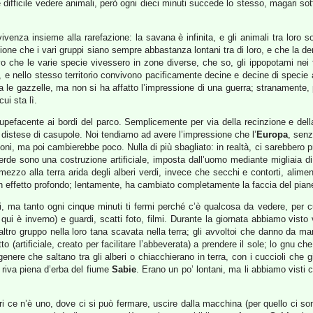
 è difficile vedere animali, però ogni dieci minuti succede lo stesso, magari so
nza insieme alla rarefazione: la savana è infinita, e gli animali tra loro son
essione che i vari gruppi siano sempre abbastanza lontani tra di loro, e che la 
he le varie specie vivessero in zone diverse, che so, gli ippopotami nei fiumi
ati, e nello stesso territorio convivono pacificamente decine e decine di speci
angia le gazzelle, ma non si ha affatto l’impressione di una guerra; straname
ui sta lì.
stupefacente ai bordi del parco. Semplicemente per via della recinzione e dell
re distese di casupole. Noi tendiamo ad avere l’impressione che l’
Europa
, senz
zioni, ma poi cambierebbe poco. Nulla di più sbagliato: in realtà, ci sarebbero 
 verde sono una costruzione artificiale, imposta dall’uomo mediante migliaia di
zo alla terra arida degli alberi verdi, invece che secchi e contorti, alimentat
effetto profondo; lentamente, ha cambiato completamente la faccia del pian
ri, ma tanto ogni cinque minuti ti fermi perché c’è qualcosa da vedere, per c
 qui è inverno) e guardi, scatti foto, filmi. Durante la giornata abbiamo visto
ltro gruppo nella loro tana scavata nella terra; gli avvoltoi che danno da mang
 (artificiale, creato per facilitare l’abbeverata) a prendere il sole; lo gnu ch
 genere che saltano tra gli alberi o chiacchierano in terra, con i cuccioli che
 riva piena d’erba del fiume
Sabie
. Erano un po’ lontani, ma li abbiamo visti
i ce n’è uno, dove ci si può fermare, uscire dalla macchina (per quello ci so