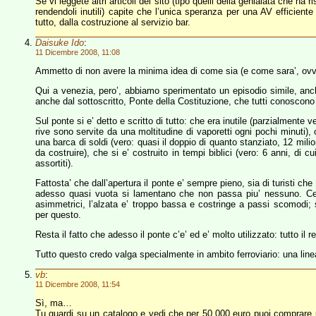
Se vi leggete altri articoli del sito (tipo quelli della genialata che ha ri
rendendoli inutili) capite che l’unica speranza per una AV efficient
tutto, dalla costruzione al servizio bar.
Daisuke Ido
:
11 Dicembre 2008, 11:08
Ammetto di non avere la minima idea di come sia (e come sara’, ovvia
Qui a venezia, pero’, abbiamo sperimentato un episodio simile, anc
anche dal sottoscritto, Ponte della Costituzione, che tutti conosco
Sul ponte si e’ detto e scritto di tutto: che era inutile (parzialmente v
rive sono servite da una moltitudine di vaporetti ogni pochi minuti),
una barca di soldi (vero: quasi il doppio di quanto stanziato, 12 milion
da costruire), che si e’ costruito in tempi biblici (vero: 6 anni, di c
assortiti).
Fattosta’ che dall’apertura il ponte e’ sempre pieno, sia di turisti che di
adesso quasi vuota si lamentano che non passa piu’ nessuno. Certo,
asimmetrici, l’alzata e’ troppo bassa e costringe a passi scomodi; 
per questo.
Resta il fatto che adesso il ponte c’e’ ed e’ molto utilizzato: tutto il
Tutto questo credo valga specialmente in ambito ferroviario: una line
vb
:
11 Dicembre 2008, 11:54
Sì, ma…
Tu guardi su un catalogo e vedi che per 50.000 euro puoi comprare