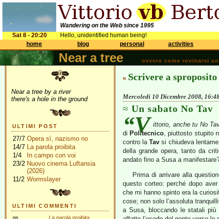
Wandering on the Web since 1995
Sat 8 - 20:20
Hello, unidentified human being!
home
blog
personal
activities
Near a tree
ovvero come rovinarsi una 
Scrivere a sproposito
«
Near a tree by a river
Mercoledì 10 Dicembre 2008, 16:4
there's a hole in the ground
Un sabato No Tav
“V
ittorio, anche tu No Ta
ULTIMI POST
di
Politecnico
, piuttosto stupito 
27/7
Opera sì, nazismo no
contro la
Tav
si chiudeva lentamen
14/7
La parola proibita
della grande opera, tanto da cri
1/4
In campo con voi
andato fino a Susa a manifestare
23/2
Nuovo cinema Luftansia
(2026)
Prima di arrivare alla questio
11/2
Wormslayer
questo corteo: perché dopo aver t
che mi hanno spinto era la curiosi
cose; non solo l’assoluta tranquilli
ULTIMI COMMENTI
a Susa, bloccando le statali più
gs
La parola proibita
affatto l’esodo del ponte verso l