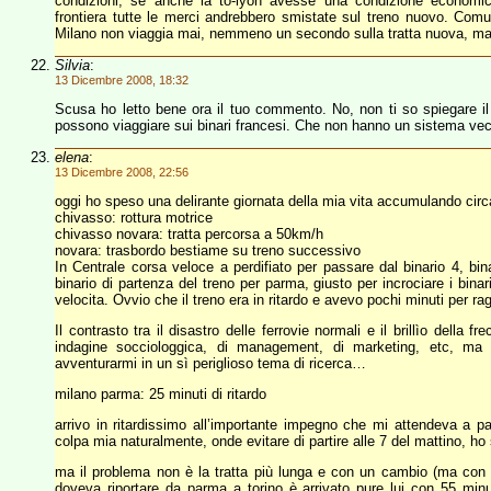
condizioni, se anche la to-lyon avesse una condizione economi
frontiera tutte le merci andrebbero smistate sul treno nuovo. Comu
Milano non viaggia mai, nemmeno un secondo sulla tratta nuova, ma 
Silvia
:
13 Dicembre 2008, 18:32
Scusa ho letto bene ora il tuo commento. No, non ti so spiegare il 
possono viaggiare sui binari francesi. Che non hanno un sistema v
elena
:
13 Dicembre 2008, 22:56
oggi ho speso una delirante giornata della mia vita accumulando circa t
chivasso: rottura motrice
chivasso novara: tratta percorsa a 50km/h
novara: trasbordo bestiame su treno successivo
In Centrale corsa veloce a perdifiato per passare dal binario 4, bina
binario di partenza del treno per parma, giusto per incrociare i binari
velocita. Ovvio che il treno era in ritardo e avevo pochi minuti per r
Il contrasto tra il disastro delle ferrovie normali e il brillìo della
indagine socciologgica, di management, di marketing, etc, m
avventurarmi in un sì periglioso tema di ricerca…
milano parma: 25 minuti di ritardo
arrivo in ritardissimo all’importante impegno che mi attendeva a 
colpa mia naturalmente, onde evitare di partire alle 7 del mattino, ho 
ma il problema non è la tratta più lunga e con un cambio (ma con più
doveva riportare da parma a torino è arrivato pure lui con 55 minu