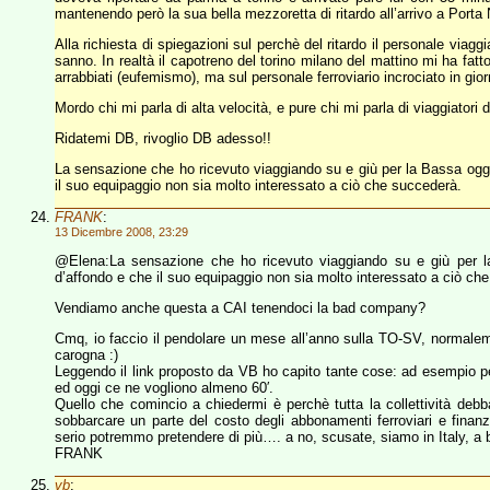
mantenendo però la sua bella mezzoretta di ritardo all’arrivo a Porta
Alla richiesta di spiegazioni sul perchè del ritardo il personale viag
sanno. In realtà il capotreno del torino milano del mattino mi ha fat
arrabbiati (eufemismo), ma sul personale ferroviario incrociato in gio
Mordo chi mi parla di alta velocità, e pure chi mi parla di viaggiatori di
Ridatemi DB, rivoglio DB adesso!!
La sensazione che ho ricevuto viaggiando su e giù per la Bassa oggi 
il suo equipaggio non sia molto interessato a ciò che succederà.
FRANK
:
13 Dicembre 2008, 23:29
@Elena:La sensazione che ho ricevuto viaggiando su e giù per la
d’affondo e che il suo equipaggio non sia molto interessato a ciò ch
Vendiamo anche questa a CAI tenendoci la bad company?
Cmq, io faccio il pendolare un mese all’anno sulla TO-SV, normaleme
carogna :)
Leggendo il link proposto da VB ho capito tante cose: ad esempio p
ed oggi ce ne vogliono almeno 60′.
Quello che comincio a chiedermi è perchè tutta la collettività debb
sobbarcare un parte del costo degli abbonamenti ferroviari e fina
serio potremmo pretendere di più…. a no, scusate, siamo in Italy, a bi
FRANK
vb
: