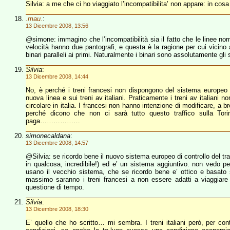
Silvia: a me che ci ho viaggiato l’incompatibilita’ non appare: in cos
.mau.
:
13 Dicembre 2008, 13:56
@simone: immagino che l’incompatibilità sia il fatto che le linee norm
velocità hanno due pantografi, e questa è la ragione per cui vicino a
binari paralleli ai primi. Naturalmente i binari sono assolutamente gl
Silvia
:
13 Dicembre 2008, 14:44
No, è perché i treni francesi non dispongono del sistema europeo di
nuova linea e sui treni av italiani. Praticamente i treni av italiani n
circolare in italia. I francesi non hanno intenzione di modificare, a b
perché dicono che non ci sarà tutto questo traffico sulla Torin
paga………………
simonecaldana
:
13 Dicembre 2008, 14:57
@Silvia: se ricordo bene il nuovo sistema europeo di controllo del traf
in qualcosa, incredibile!) ed e’ un sistema aggiuntivo. non vedo pe
usano il vecchio sistema, che se ricordo bene e’ ottico e basato s
massimo saranno i treni francesi a non essere adatti a viaggiare 
questione di tempo.
Silvia
:
13 Dicembre 2008, 18:30
E’ quello che ho scritto… mi sembra. I treni italiani però, per con