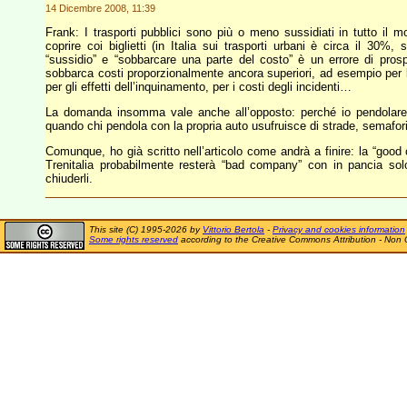
14 Dicembre 2008, 11:39
Frank: I trasporti pubblici sono più o meno sussidiati in tutto il
coprire coi biglietti (in Italia sui trasporti urbani è circa il 30
“sussidio” e “sobbarcare una parte del costo” è un errore di prospe
sobbarca costi proporzionalmente ancora superiori, ad esempio per l
per gli effetti dell’inquinamento, per i costi degli incidenti…
La domanda insomma vale anche all’opposto: perché io pendolare fe
quando chi pendola con la propria auto usufruisce di strade, semafori,
Comunque, ho già scritto nell’articolo come andrà a finire: la “goo
Trenitalia probabilmente resterà “bad company” con in pancia solo
chiuderli.
This site (C) 1995-2026 by
Vittorio Bertola
-
Privacy and cookies information
Some rights reserved
according to the Creative Commons Attribution - Non 