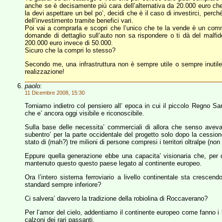
anche se è decisamente più cara dell’alternativa da 20.000 euro che
la devi aspettare un bel po’, decidi che è il caso di investirci, perc
dell’investimento tramite benefici vari.
Poi vai a comprarla e scopri che l’unico che te la vende è un commer
domande di dettaglio sull’auto non sa rispondere o ti dà del malfi
200.000 euro invece di 50.000.
Sicuro che la compri lo stesso?
Secondo me, una infrastruttura non è sempre utile o sempre inutile
realizzazione!
paolo
:
11 Dicembre 2008, 15:30
Torniamo indietro col pensiero all’ epoca in cui il piccolo Regno Sard
che e’ ancora oggi visibile e riconoscibile.
Sulla base delle necessita’ commerciali di allora che senso avev
subentro’ per la parte occidentale del progetto solo dopo la cessione
stato di (mah?) tre milioni di persone compresi i territori oltralpe (no
Eppure quella generazione ebbe una capacita’ visionaria che, per 
mantenuto questo questo paese legato al continente europeo.
Ora l’intero sistema ferroviario a livello continentale sta crescen
standard sempre inferiore?
Ci salvera’ davvero la tradizione della robiolina di Roccaverano?
Per l’amor del cielo, addentiamo il continente europeo come fanno i bo
calzoni dei rari passanti.