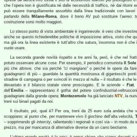
che l’opera non è giustificata né dalle necessità di traffico, né dai ritorni
può essere tranquillamente assorbito dalla linea tradizionale con lav
parlando della
Milano-Roma
, dove il treno AV può sostituire l’aereo: 
costruzione sono molto maggiori.
Lo stesso punto di vista ambientale è ingannevole: è vero che investire 
anche se questo richiederebbe politiche di imposizione attiva, visto che q
ma già ora la linea esistente è tutt’altro che satura, insomma non è che 
vuole usare.
La seconda grande novità rispetto a tre anni fa, però, è che nel frat
potuto osservare alcune cose. Per esempio, il periodico comunista
Il Sole
più che altrove; che sia perché
“ci mangiano”
o perché le opere da fare
guadagnarci di più – guardate la quantità mostruosa di giganteschi pont
stradine di campagna o per svincoli in mezzo al nulla – il risultato è che l
devastato e il bilancio statale viene prosciugato. E le aziende –
Fiat
dell’
Emilia
– rappresentano il gotha del potere confindustrial-veltrusconia
guadagnare dalla grande opera;
Montezemolo
ha già lanciato
NTV
, la nuo
treni sui binari pagati da noi.
Il risultato, poi, qual è? Per ora, treni da 25 euro sola andata che 
scoppiano; al punto che, per mantenere vivo il giochino dell’alta velocità,
T
– sopprimendo gli
intercity
, rallentando i regionali e così via – in modo da 
prezzo, ma per mancanza di alternative diverse da un carro bestiame.
L’ultima grande novità è la crisi: è ormai chiaro che siamo davanti a un