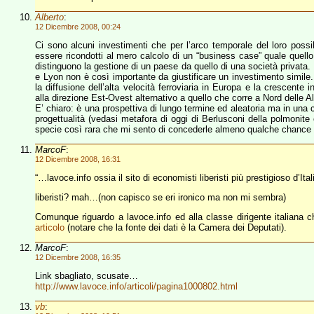
Alberto
:
12 Dicembre 2008, 00:24
Ci sono alcuni investimenti che per l’arco temporale del loro possib
essere ricondotti al mero calcolo di un “business case” quale quell
distinguono la gestione di un paese da quello di una società privata. E’
e Lyon non è così importante da giustificare un investimento simi
la diffusione dell’alta velocità ferroviaria in Europa e la crescente 
alla direzione Est-Ovest alternativo a quello che corre a Nord delle Al
E’ chiaro: è una prospettiva di lungo termine ed aleatoria ma in una
progettualità (vedasi metafora di oggi di Berlusconi della polmonite
specie così rara che mi sento di concederle almeno qualche chance 
MarcoF
:
12 Dicembre 2008, 16:31
“…lavoce.info ossia il sito di economisti liberisti più prestigioso d’Ita
liberisti? mah…(non capisco se eri ironico ma non mi sembra)
Comunque riguardo a lavoce.info ed alla classe dirigente italiana 
articolo
(notare che la fonte dei dati è la Camera dei Deputati).
MarcoF
:
12 Dicembre 2008, 16:35
Link sbagliato, scusate…
http://www.lavoce.info/articoli/pagina1000802.html
vb
: