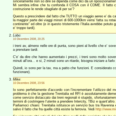
sinceramente non so dire se dipenda come dici da un riposizionamento
Mi sembra infine che tu confonda il COSA con il COME. Il fatto che
costruzione le rende
sbagliate
di per se’?
Questo a prescindere dal fatto che TUTTO un viaggio aereo e’ da carr
la maggior parte dei viaggi minori di 600-1000km verra’ fatta su rotaia
continente” ed oltre (e in questo tristemente l’Italia avrebbe potut
e’ troppo tardi).
Lobo
:
10 Dicembre 2008, 20:25
i treni av, almeno nelle ore di punta, sono pieni al livello che e’ sove
a prenotare tardi.
C’e’ da dire che hanno aumentato i prezzi, i treni sono molto sovente
minuti all’ora… e si, 2 minuti sono un ritardo, bisogna iniziare a farlo
Quindi, io sono per la tav, ma a patto che funzioni. E considerato co
funzionare).
Mike
:
10 Dicembre 2008, 23:56
Io sono perfettamente d’accordo con l’incrementare l’utilizzo del m
problema è che la gestione Trenitalia ed RFI è assolutamente demenz
come servizio distaccato dai treni regionali è stupido, sfortunatamen
termini di costringere l’utente a prendere Intercity, TBiz e quant’altro.
Parliamoci chiaro: Trenitalia istituisce un servizio bus tra Ravenna 
salvo il fatto che fra quelle città esiste la ferrovia. Vedi
http://www.mi