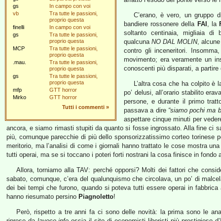
gs
In campo con voi
vb
Tra tutte le passioni,
C’erano, è vero, un gruppo d
proprio questa
bandiere rossonere della
FAI
, la
finelli
In campo con voi
soltanto centinaia, migliaia di
gs
Tra tutte le passioni,
proprio questa
qualcuna
NO DAL MOLIN
, alcun
MCP
Tra tutte le passioni,
contro gli inceneritori. Insomma
proprio questa
movimento; era veramente un insi
.mau.
Tra tutte le passioni,
conoscenti più disparati, a partir
proprio questa
gs
Tra tutte le passioni,
proprio questa
L’altra cosa che ha colpito è
mfp
GTT horror
po’ delusi, all’orario stabilito er
Mirko
GTT horror
persone, e durante il primo tratt
Tutti i commenti
»
passava a dire
“siamo pochi ma b
aspettare cinque minuti per veder
ancora, e siamo rimasti stupiti da quanto si fosse ingrossato. Alla fine ci
più, comunque parecchie di più dello sponsorizzatissimo corteo torinese p
meritorio, ma l’analisi di come i giornali hanno trattato le cose mostra una
tutti operai, ma se si toccano i poteri forti nostrani la cosa finisce in fondo 
Allora, torniamo alla TAV: perché opporsi? Molti dei fattori che consid
sabato, comunque, c’era del qualunquismo che circolava, un po’ di malcelato 
dei bei tempi che furono, quando si poteva tutti essere operai in fabbrica 
hanno riesumato persino
Piagnoletto
!
Però, rispetto a tre anni fa ci sono delle novità: la prima sono le a
riprese da
lavoce.info
ossia il sito di economisti liberisti più prestigioso 