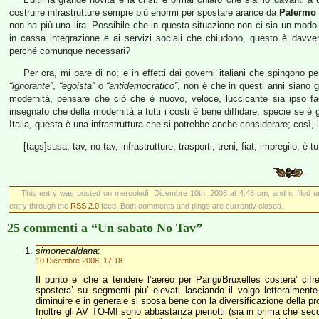
costruire infrastrutture sempre più enormi per spostare arance da
Palermo
non ha più una lira. Possibile che in questa situazione non ci sia un modo p
in cassa integrazione e ai servizi sociali che chiudono, questo è davve
perché comunque necessari?
Per ora, mi pare di no; e in effetti dai governi italiani che spingono 
“ignorante”
,
“egoista”
o
“antidemocratico”
, non è che in questi anni siano g
modernità, pensare che ciò che è nuovo, veloce, luccicante sia ipso fa
insegnato che della modernità a tutti i costi è bene diffidare, specie se è g
Italia, questa è una infrastruttura che si potrebbe anche considerare; così, 
[tags]susa, tav, no tav, infrastrutture, trasporti, treni, fiat, impregilo, 
This entry was posted on mercoledì, Dicembre 10th, 2008 at 4:48 pm, and is filed 
entry through the
RSS 2.0
feed. Both comments and pings are currently closed.
25 commenti a “Un sabato No Tav”
simonecaldana
:
10 Dicembre 2008, 17:18
Il punto e’ che a tendere l’aereo per Parigi/Bruxelles costera’ cifr
spostera’ su segmenti piu’ elevati lasciando il volgo letteralmente
diminuire e in generale si sposa bene con la diversificazione della pr
Inoltre gli AV TO-MI sono abbastanza pienotti (sia in prima che sec