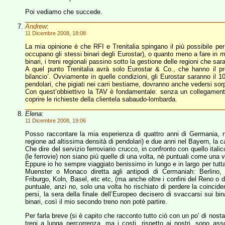
Poi vediamo che succede.
Andrew
:
11 Dicembre 2008, 18:08
La mia opinione è che RFI e Trenitalia spingano il più possibile per 
occupano gli stessi binari degli Eurostar), o quanto meno a fare in m
binari, i treni regionali passino sotto la gestione delle regioni che sa
A quel punto Trenitalia avrà solo Eurostar & Co., che hanno il prez
bilancio’. Ovviamente in quelle condizioni, gli Eurostar saranno il 
pendolari, che pigiati nei carri bestiame, dovranno anche vedersi sorpas
Con quest’obbiettivo la TAV è fondamentale: senza un collegamento 
coprire le richieste della clientela sabaudo-lombarda.
Elena
:
11 Dicembre 2008, 19:06
Posso raccontare la mia esperienza di quattro anni di Germania, 
regione ad altissima densità di pendolari) e due anni nel Bayern, la 
Che dire del servizio ferroviario crucco, in confronto con quello ital
(le ferrovie) non siano più quelle di una volta, nè puntuali come una v
Eppure io ho sempre viaggiato benissimo in lungo e in largo per tutt
Muenster o Monaco diretta agli antipodi di Cermaniah: Berlino,
Friburgo, Koln, Basel, etc etc, (ma anche oltre i confini del Reno o
puntuale, anzi no, solo una volta ho rischiato di perdere la coincid
persi, la sera della finale dell’Europeo decisero di svaccarsi sui bin
binari, così il mio secondo treno non potè partire.
Per farla breve (si è capito che racconto tutto ciò con un po’ di nostalg
treni a lunga percorrenza, ma i costi, rispetto ai nostri, sono asso