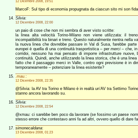
12 Dicembre 2008, 19:51
MarcoF: Sul tipo di economia propugnata da ciascun sito mi son fid
Silvia
:
12 Dicembre 2008, 22:00
un paio di cose che non mi sembra di aver visto scritte:
la linea alta velocità Torino-Milano non viene utilizzata: il tre
incompatibilità tra binari e treno. Questo naturalmente rientra nella 
la nuova linea che dovrebbe passare in Val di Susa, farebbe parte di 
europei è quella di una continuità trasportistica – per
merci
– che, in
corridoi, nessuno ha mai pensato di imporre infrastrutture nuove,
continuità. Quindi, anche utilizzando la linea storica, che è una linea
fatto che il passaggio merci in Valle, contro ogni previsione è in 
temporaneamente – potenziare la linea esistente?
.mau.
:
12 Dicembre 2008, 22:35
@Silvia: la AV tra Torino e Milano è in realtà un’AV tra Settimo Tori
stanno ancora lavorando su.
Silvia
:
12 Dicembre 2008, 22:54
@xmau: ci sarebbe ben poco da lavorare (se fossimo un paese normale
stesso errore che contestavo anni fa ad altri, ovvero quello di dare fal
simonecaldana
:
13 Dicembre 2008, 01:23