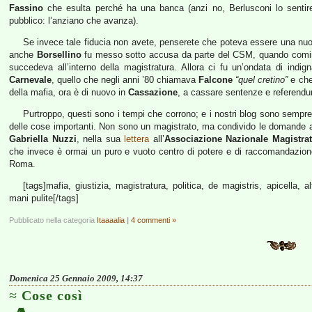
Fassino
che esulta perché ha una banca (anzi no, Berlusconi lo senti
pubblico: l’anziano che avanza).
Se invece tale fiducia non avete, penserete che poteva essere una n
anche
Borsellino
fu messo sotto accusa da parte del CSM, quando cominc
succedeva all’interno della magistratura. Allora ci fu un’ondata di indi
Carnevale
, quello che negli anni ’80 chiamava
Falcone
“quel cretino”
e che 
della mafia, ora è di nuovo in
Cassazione
, a cassare sentenze e referend
Purtroppo, questi sono i tempi che corrono; e i nostri blog sono sempr
delle cose importanti. Non sono un magistrato, ma condivido le domande an
Gabriella Nuzzi
, nella sua
lettera
all’
Associazione Nazionale Magistrat
che invece è ormai un puro e vuoto centro di potere e di raccomandazion
Roma.
[tags]mafia, giustizia, magistratura, politica, de magistris, apicella, a
mani pulite[/tags]
Pubblicato nella categoria
Itaaaalia
|
4 commenti »
Domenica 25 Gennaio 2009, 14:37
Cose così