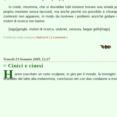
Io credo, insomma, che si dovrebbe tutti insieme trovare una strada per 
proprio mestiere senza lacciuoli, ma anche perché sia possibile a chiunq
contenuti non appaiono, in modo da risolvere i problemi anziché gridare s
motori di ricerca non barino.
[tags]google, motori di ricerca, uruknet, censura, beppe grillo[/tags]
Pubblicato nella categoria
NetGov'It
|
2 commenti »
Venerdì 23 Gennaio 2009, 12:27
Cinici e cinesi
H
anno suscitato un certo scalpore, in giro per il mondo, le immagini d
scandalo del latte alla melammina, conclusosi ieri con due condanne a mort