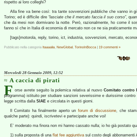
rispetto ai loro colleghi?
Alla fine va bene così: tra tante sovvenzioni pubbliche che vanno in g
Torino; ed è difficile dire
“lasciate che il mercato faccia il suo corso”
, qua
che da mesi non dormivano la notte. Però, razionalmente, ho come il sos
fanno sì che in Italia di economia di mercato non ce ne sia praticamente m
[tags]motorola, reply, torino, ict, industria, sovvenzioni, mercato, econo
Pubblicato nella categoria
Itaaaalia
,
NewGlobal
,
TorinoInBocca
|
19 commenti »
Mercoledì 28 Gennaio 2009, 12:52
A caccia di pirati
F
orse avrete seguito la polemica relativa al nuovo
Comitato contro l
programma) istituito per studiare sanzioni severissime e durissime contro a
legge scritta dalla
SIAE
e circolata in questi giorni.
Il Comitato ha finalmente aperto un
forum di discussione
, che stam
qualche parte): quindi, iscrivetevi e partecipate anche voi!
E’ moderato ma finora non mi hanno cassato nulla; io ho già postato quatt
1) sulla proposta di una
flat fee aggiuntiva
sul costo degli abbonamenti