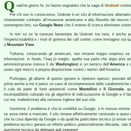
Q
ualche giorno fa, mi hanno segnalato che la saga di
Uruknet
contin
Per chi non lo conoscesse, Uruknet è un sito di informazione alternativa
chiaramente contrario all’invasione americana e alla filosofia dei teocon
sostengono loro, sia
Google News
che il motore di ricerca eliminano sistem
Io non so se la censura lamentata da Uruknet sia vera; è anche po
l’imperscrutabilità e i muri di gomma dei call center, come immagino sia que
a
Mountain View
.
Tuttavia, conoscendo gli americani, non rimarrei troppo sorpreso se 
informazioni: in fondo, l’Iraq (o meglio, quella sua parte che dopo anni an
amministrazione messa lì da
Washington
) è un nemico dell’
America
e o
usare ogni mezzo a propria disposizione contro i nemici dell’America.
Purtroppo, gli allarmi di questo genere si ripetono spesso: pensate all
prime anche a me è parso un caso di incomprensione delle caratteristiche 
il culo da parte di fonti autorevoli come
Mantellini
e
Il Giornale
, q
incompatibilità culturale tra gli algoritmi di indicizzazione di Google e il fat
cui me, maledizione) alla versione inglese del suo sito.
Insomma, il problema è che la visibilità su Google, e in misura minore sug
se essa viene a mancare, il sito rimane effettivamente censurato e quasi c
che la cosa dipenda da Google o da qualche particolare tecnico (o errore vero
problema tecnico genera un effetto politico potenzialmente rilevante, tale 
questione tecnica da delegare agli ingegneri.