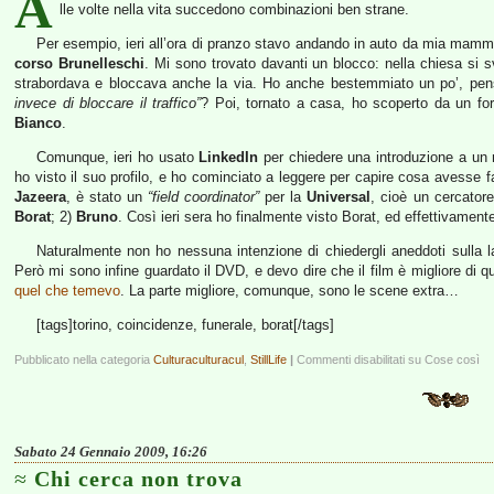
A
lle volte nella vita succedono combinazioni ben strane.
Per esempio, ieri all’ora di pranzo stavo andando in auto da mia mamma
corso Brunelleschi
. Mi sono trovato davanti un blocco: nella chiesa si 
strabordava e bloccava anche la via. Ho anche bestemmiato un po’, p
invece di bloccare il traffico”
? Poi, tornato a casa, ho scoperto da un foru
Bianco
.
Comunque, ieri ho usato
LinkedIn
per chiedere una introduzione a u
ho visto il suo profilo, e ho cominciato a leggere per capire cosa avesse 
Jazeera
, è stato un
“field coordinator”
per la
Universal
, cioè un cercatore
Borat
; 2)
Bruno
. Così ieri sera ho finalmente visto Borat, ed effettivamen
Naturalmente non ho nessuna intenzione di chiedergli aneddoti sulla lav
Però mi sono infine guardato il DVD, e devo dire che il film è migliore d
quel che temevo
. La parte migliore, comunque, sono le scene extra…
[tags]torino, coincidenze, funerale, borat[/tags]
Pubblicato nella categoria
Culturaculturacul
,
StillLife
|
Commenti disabilitati
su Cose così
Sabato 24 Gennaio 2009, 16:26
Chi cerca non trova