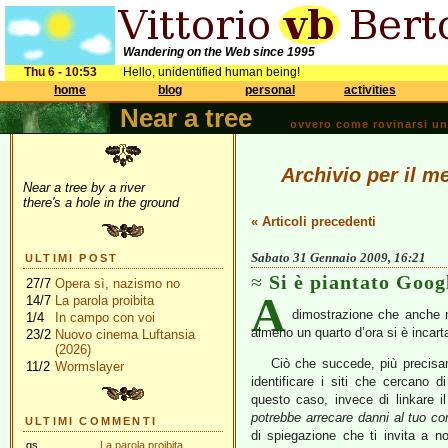
Wandering on the Web since 1995
Thu 6 - 10:53
Hello, unidentified human being!
home
blog
personal
activities
Near a tree
ovvero come rovinarsi una 
Archivio per il m
Near a tree by a river
there's a hole in the ground
« Articoli precedenti
Sabato 31 Gennaio 2009, 16:21
ULTIMI POST
Si è piantato Goog
27/7
Opera sì, nazismo no
A
14/7
La parola proibita
dimostrazione che anche ne
1/4
In campo con voi
almeno un quarto d’ora si è incar
23/2
Nuovo cinema Luftansia
(2026)
Ciò che succede, più precis
11/2
Wormslayer
identificare i siti che cercano di
questo caso, invece di linkare il
potrebbe arrecare danni al tuo co
ULTIMI COMMENTI
di spiegazione che ti invita a no
gs
La parola proibita