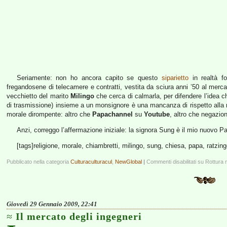
Seriamente: non ho ancora capito se questo
siparietto
in realtà fo
fregandosene di telecamere e contratti, vestita da sciura anni ’50 al mer
vecchietto del marito
Milingo
che cerca di calmarla, per difendere l’idea c
di trasmissione) insieme a un monsignore è una mancanza di rispetto alla re
morale dirompente: altro che
Papachannel
su
Youtube
, altro che negazioni
Anzi, correggo l’affermazione iniziale: la signora Sung è il mio nuovo P
[tags]religione, morale, chiambretti, milingo, sung, chiesa, papa, ratzing
Pubblicato nella categoria
Culturaculturacul
,
NewGlobal
|
Commenti disabilitati
su Rottura 
Giovedì 29 Gennaio 2009, 22:41
Il mercato degli ingegneri