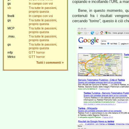
copiando e incollando l’URL a ma
gs
In campo con voi
vb
Tra tutte le passioni,
Bene, in questo momento, quals
proprio questa
contenuti fra i risultati vengo
finelli
In campo con voi
gs
Tra tutte le passioni,
cercando
“torino”
, questo è ciò che
proprio questa
MCP
Tra tutte le passioni,
proprio questa
.mau.
Tra tutte le passioni,
proprio questa
gs
Tra tutte le passioni,
proprio questa
mfp
GTT horror
Mirko
GTT horror
Tutti i commenti
»