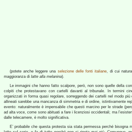
(potete anche leggere una
selezione delle fonti italiane
, di cui natur
maggioranza di
latte alla melanina
).
Le immagini che hanno fatto scalpore, però, non sono quelle della con
colpiti che protestavano con cartelli davanti al tribunale. In termini ci
organizzati in forma quasi regolare, sorreggendo dei cartelli nel modo più o
allineati sarebbe una mancanza di simmetria e di ordine, istintivamente repu
evento: naturalmente è impensabile che questi marcino per le strade (perdi
ad alta voce, come sono abituati a fare i licenziosi occidentali; ma l’esist
dalle telecamere, è molto significativa.
E’ probabile che questa protesta sia stata permessa perché bisogna m
latte sul serio, e fa di tutto perché non si ripeta mai più. Comunque, r