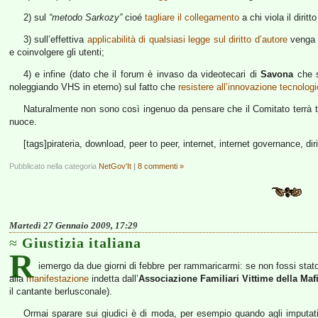
2) sul
“metodo Sarkozy”
cioé
tagliare il collegamento
a chi viola il diritt
3) sull’effettiva
applicabilità di qualsiasi legge sul diritto d’autore
venga f
e coinvolgere gli utenti;
4) e infine (dato che il forum è invaso da videotecari di
Savona
che s
noleggiando VHS in eterno) sul fatto che
resistere all’innovazione tecnologi
Naturalmente non sono così ingenuo da pensare che il Comitato terrà t
nuoce.
[tags]pirateria, download, peer to peer, internet, internet governance, diri
Pubblicato nella categoria
NetGov'It
|
8 commenti »
Martedì 27 Gennaio 2009, 17:29
Giustizia italiana
R
iemergo da due giorni di febbre per rammaricarmi: se non fossi stato 
alla
manifestazione
indetta dall’
Associazione Familiari Vittime della Maf
il cantante berlusconale).
Ormai sparare sui giudici è di moda, per esempio quando agli imputati