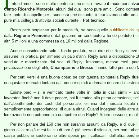
I
ntendiamoci, sono molto contento che si sia trovato il modo per salvar
Centro Ricerche Motorola
, alcuni dei quali sono pure amici. Sono conte
fare tanto di cappello per i successi che riscuote, in cui lavorano altri ami
pure mia collega di attività sociali durante il
Politecnico
.
Resto però perplesso per le modalità, se sono quelle
pubblicate dai gi
dalla
Regione Piemonte
e dal governo un contributo a fondo perduto (= re
altri 5 milioni e una commessa da 10 milioni dalla Regione.
Anche considerando solo il fondo perduto, vuol dire che Reply riceve
assume: in pratica, per almeno un paio d’anni Reply avrà a disposizione 180
venduto e monetizzato dai soci di Reply. Insomma, messa così, pare
privatizzazione degli utili;
Chiamparino
e
Bresso
l’hanno fatto prima con M
Per certi versi è una buona cosa: se con questa spintarella Reply rius
conquistare mercato lontano da Torino e quindi a drenare denaro dall’estero 
Esiste però – si è verificato tante volte in Italia in casi simili – a
lavoratori finché non li deve pagare, poi li scarica alla prima occasione; n
dall’abbattimento dei costi del personale, elimina dal mercato locale 
semplicemente appropriandosi di quella altrui. Quanti ingegneri delle altre a
loro aziende non potranno più competere con Reply? Spero nessuno, ma il r
Per non parlare dei 160 che non saranno assunti da Reply, e di quelli
giorno all’altro già mesi fa: su di loro è già sceso il silenzio, per non turbar
casse pubbliche sosterranno altre spese per ricollocarli, dall’altra perc