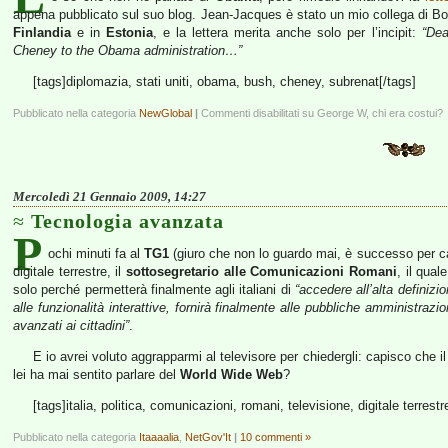
appena pubblicato sul suo blog. Jean-Jacques è stato un mio collega di B
Finlandia
e in
Estonia
, e la lettera merita anche solo per l’incipit:
“Dea
Cheney to the Obama administration…”
[tags]diplomazia, stati uniti, obama, bush, cheney, subrenat[/tags]
Pubblicato nella categoria
NewGlobal
|
Commenti disabilitati
su George W, chi era costui?
Mercoledì 21 Gennaio 2009, 14:27
Tecnologia avanzata
P
ochi minuti fa al
TG1
(giuro che non lo guardo mai, è successo per ca
digitale terrestre, il
sottosegretario alle Comunicazioni Romani
, il qual
solo perché permetterà finalmente agli italiani di
“accedere all’alta definizio
alle funzionalità interattive, fornirà finalmente alle pubbliche amministrazio
avanzati ai cittadini”
.
E io avrei voluto aggrapparmi al televisore per chiedergli: capisco che il
lei ha mai sentito parlare del
World Wide Web
?
[tags]italia, politica, comunicazioni, romani, televisione, digitale terres
Pubblicato nella categoria
Itaaaalia
,
NetGov'It
|
10 commenti »