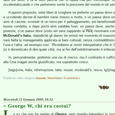
occidentalizzando o che perlomeno sente la pressione del mondo in tal se
A questo proposito, siete liberi di scegliere se preferite un paese dove 
e uccidendo decine di bambini viene messo a morte, o un paese dove u
anni di carcere, scontati di un terzo per il patteggiamento, poi beneficerebb
buona condotta, e dopo pochi anni sarebbe fuori; un paese dove, anche s
protesta, o un paese dove (visto ieri sera zappando al
TG1
) nominano com
McDonald’s Italia
, dopodiché gli danno tre minuti nel momento di massimo 
sarà bella la managerialità applicata ai beni culturali, senza contraddittor
l’una e l’altra, ad esempio così:
“Ricordiamo ai nostri telespettatori che in
(si è dimenticato di dire quale città, ma ai fini dell’indottrinamento è irrilevan
Io, personalmente, preferirei una via di mezzo; ma il confronto è suffici
alla Cina magari anche giustificato, ma soprattutto cinico.
[tags]cina, italia, informazione, latte, musei, mcdonald’s, resca, tg1[/ta
Pubblicato nella categoria
Itaaaalia
,
NewGlobal
|
4 commenti »
Mercoledì 21 Gennaio 2009, 18:32
George W, chi era costui?
L
o so che non ho parlato di
Obama
; però rimedio linkandovi la
let