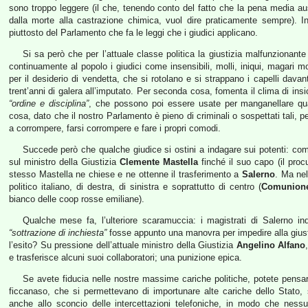
sono troppo leggere (il che, tenendo conto del fatto che la pena media ausp
dalla morte alla castrazione chimica, vuol dire praticamente sempre). I
piuttosto del Parlamento che fa le leggi che i giudici applicano.
Si sa però che per l’attuale classe politica la giustizia malfunzionant
continuamente al popolo i giudici come insensibili, molli, iniqui, magari 
per il desiderio di vendetta, che si rotolano e si strappano i capelli dava
trent’anni di galera all’imputato. Per seconda cosa, fomenta il clima di in
“ordine e disciplina”
, che possono poi essere usate per manganellare quals
cosa, dato che il nostro Parlamento è pieno di criminali o sospettati tali, 
a corrompere, farsi corrompere e fare i propri comodi.
Succede però che qualche giudice si ostini a indagare sui potenti: co
sul ministro della Giustizia
Clemente Mastella
finché il suo capo (il proc
stesso Mastella ne chiese e ne ottenne il trasferimento a
Salerno
. Ma nel
politico italiano, di destra, di sinistra e soprattutto di centro (
Comunione
bianco delle coop rosse emiliane).
Qualche mese fa, l’ulteriore scaramuccia: i magistrati di Salerno in
“sottrazione di inchiesta”
fosse appunto una manovra per impedire alla giusti
l’esito? Su pressione dell’attuale ministro della Giustizia
Angelino Alfano
e trasferisce alcuni suoi collaboratori; una punizione epica.
Se avete fiducia nelle nostre massime cariche politiche, potete pensare
ficcanaso, che si permettevano di importunare alte cariche dello Stato, 
anche allo sconcio delle intercettazioni telefoniche, in modo che ness