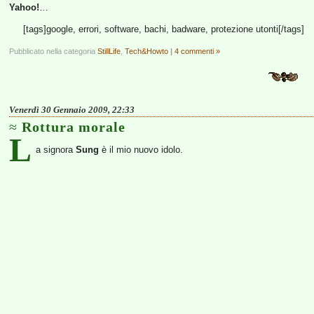
Yahoo!
…
[tags]google, errori, software, bachi, badware, protezione utonti[/tags]
Pubblicato nella categoria
StillLife
,
Tech&Howto
|
4 commenti »
Venerdì 30 Gennaio 2009, 22:33
Rottura morale
L
a signora
Sung
è il mio nuovo idolo.