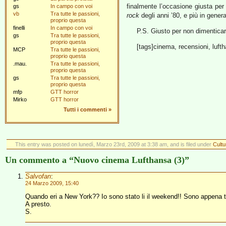
finalmente l’occasione giusta per
gs
In campo con voi
vb
Tra tutte le passioni,
rock
degli anni ’80, e più in gener
proprio questa
finelli
In campo con voi
P.S. Giusto per non dimentica
gs
Tra tutte le passioni,
proprio questa
[tags]cinema, recensioni, luftha
MCP
Tra tutte le passioni,
proprio questa
.mau.
Tra tutte le passioni,
proprio questa
gs
Tra tutte le passioni,
proprio questa
mfp
GTT horror
Mirko
GTT horror
Tutti i commenti
»
This entry was posted on lunedì, Marzo 23rd, 2009 at 3:38 am, and is filed under
Cultu
Un commento a “Nuovo cinema Lufthansa (3)”
Salvofan
:
24 Marzo 2009, 15:40
Quando eri a New York?? Io sono stato li il weekend!! Sono appena 
A presto.
S.