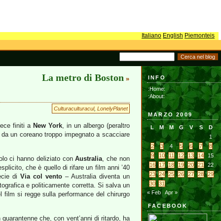
Italiano
English
Piemonteis
La metro di Boston
INFO
»
:Home:
:About:
Culturaculturacul
,
LonelyPlanet
MARZO 2009
ce finiti a
New York
, in un albergo (peraltro
L
M
M
G
V
S
D
re da un coreano troppo impegnato a scacciare
1
2
3
4
5
6
7
8
9
10
11
12
13
14
15
olo ci hanno deliziato con
Australia
, che non
16
17
18
19
20
21
22
licito, che è quello di rifare un film anni ’40
23
24
25
26
27
28
29
ecie di
Via col vento
– Australia diventa un
30
31
ografica e politicamente corretta. Si salva un
« Feb
Apr »
 film si regge sulla performance del chirurgo
FACEBOOK
quarantenne che, con vent’anni di ritardo, ha