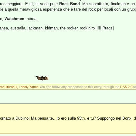
 roccheggiare. E sì, si vede pure
Rock Band
. Ma soprattutto, finalmente u
ale a quella meravigliosa esperienza che è fare del rock per locali con un grup
re,
Watchmen
merda.
nsa, australia, jackman, kidman, the rocker, rock’n’roll!!!!![/tags]
raculturacul
,
LonelyPlanet
. You can follow any responses to this entry through the
RSS 2.0
fe
tornato a Dublino! Ma pensa te…io ero sulla 95th, e tu? Suppongo nel Bonx! 