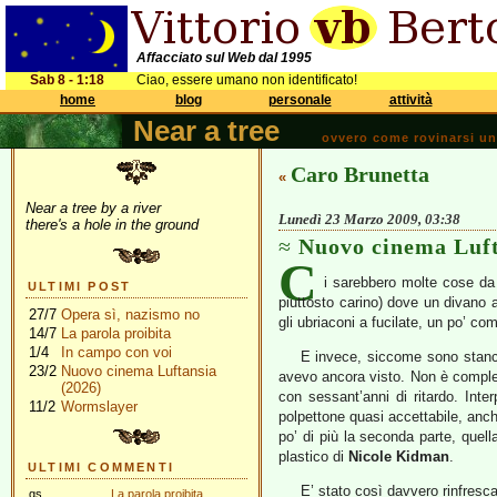
Affacciato sul Web dal 1995
Sab 8 - 1:18
Ciao, essere umano non identificato!
home
blog
personale
attività
Near a tree
ovvero come rovinarsi una 
Caro Brunetta
«
Near a tree by a river
Lunedì 23 Marzo 2009, 03:38
there's a hole in the ground
Nuovo cinema Luft
C
i sarebbero molte cose da
ULTIMI POST
piuttosto carino) dove un divano 
27/7
Opera sì, nazismo no
gli ubriaconi a fucilate, un po’ c
14/7
La parola proibita
1/4
In campo con voi
E invece, siccome sono stanco
23/2
Nuovo cinema Luftansia
avevo ancora visto. Non è completa
(2026)
con sessant’anni di ritardo. Int
11/2
Wormslayer
polpettone quasi accettabile, anch
po’ di più la seconda parte, quel
plastico di
Nicole Kidman
.
ULTIMI COMMENTI
E’ stato così davvero rinfres
gs
La parola proibita