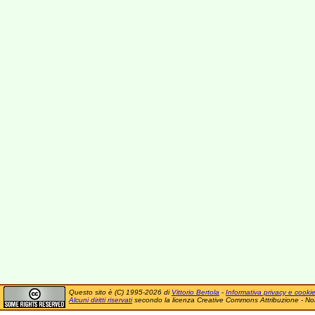
Questo sito è (C) 1995-2026 di
Vittorio Bertola
-
Informativa privacy e cooki
Alcuni diritti riservati
secondo la licenza Creative Commons Attribuzione - No