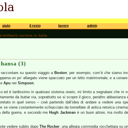
aiuto
il resto
lavoro
admin
brillante carriera in Italia
hansa (3)
 raccontare su questo viaggio a
Boston
: per esempio, com’è che siamo inve
appena un po’ allargato viene spacciato per un letto matrimoniale; e a cena
ome
Apu
nei
Simpson
.
 ed è tardissimo in qualsiasi sistema orario, mi limito a segnalare che in v
mente da buttar via, soprattutto se si scopre il gioco, peraltro abbastanza esp
erpretato in quel senso – cioè partendo dall’idea di andare a vedere una sp
e se viene costantemente schiacciato da tonnellate di antica retorica cinemat
la della guerra, e secondo me
Hugh Jackman
è un buon attore, ma molto del
cante vedere subito dopo
The Rocker
, una allegra commedia rocchettara su un 