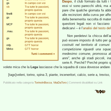
Daspo
, il club formato da tutti i
gs
In campo con voi
essi vi sono parecchi ultrà, ma 
vb
Tra tutte le passioni,
proprio questa
pare che qualche giornata fa abbi
finelli
In campo con voi
alle recinzioni della curva per affe
gs
Tra tutte le passioni,
della benemerita raccolta di materi
proprio questa
questioni legali non vi facciano
MCP
Tra tutte le passioni,
proprio questa
dedicarvi – è l’
analisi del testo de
.mau.
Tra tutte le passioni,
proprio questa
Non perdetevi la chicca dell’a
gs
Tra tutte le passioni,
può essere imposto di tutto per g
proprio questa
costruiti nel territorio di comun
mfp
GTT horror
Mirko
GTT horror
competizione riguardi una squad
medesimo comune, promossa al pr
Tutti i commenti
»
anni”
, anche gli stadi piccoli, in
serie A. Perché? Perché proprio q
volete mica che la
Lega
lasciasse che la squadra di casa dovesse andare a
[tags]veleni, torino, spina 3, piante, inceneritori, calcio, serie a, treviso
Pubblicato nella categoria
TorinoInBocca
,
VitaDaToro
|
Commenti disabilitati
su Link