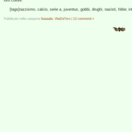
loro colore.
[tags]razzismo, calcio, serie a, juventus, gobbi, drughi, nazisti, hitler, int
Pubblicato nella categoria
Itaaaalia
,
VitaDaToro
|
12 commenti »