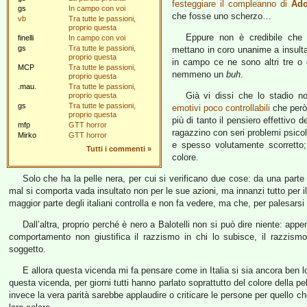
festeggiare il compleanno di
Ado
gs
In campo con voi
che fosse uno scherzo…
vb
Tra tutte le passioni,
proprio questa
Eppure non è credibile che t
finelli
In campo con voi
gs
Tra tutte le passioni,
mettano in coro unanime a insulta
proprio questa
in campo ce ne sono altri tre o 
MCP
Tra tutte le passioni,
nemmeno un
buh
.
proprio questa
.mau.
Tra tutte le passioni,
Già vi dissi che lo stadio n
proprio questa
gs
Tra tutte le passioni,
emotivi poco controllabili
che però,
proprio questa
più di tanto il pensiero effettivo
mfp
GTT horror
ragazzino con seri problemi psicol
Mirko
GTT horror
e spesso volutamente scorrett
Tutti i commenti
»
colore.
Solo che ha la pelle nera, per cui si verificano due cose: da una parte
mal si comporta vada insultato non per le sue azioni, ma innanzi tutto per i
maggior parte degli italiani controlla e non fa vedere, ma che, per palesarsi
Dall’altra, proprio perché è nero a Balotelli non si può dire niente: appe
comportamento non giustifica il razzismo in chi lo subisce, il razzismo
soggetto.
E allora questa vicenda mi fa pensare come in Italia si sia ancora ben lo
questa vicenda, per giorni tutti hanno parlato soprattutto del colore della p
invece la vera parità sarebbe applaudire o criticare le persone per quello c