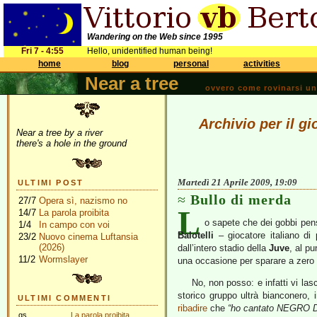
Wandering on the Web since 1995
Fri 7 - 4:55
Hello, unidentified human being!
home
blog
personal
activities
Near a tree
ovvero come rovinarsi una 
Archivio per il gi
Near a tree by a river
there's a hole in the ground
Martedì 21 Aprile 2009, 19:09
ULTIMI POST
Bullo di merda
27/7
Opera sì, nazismo no
L
14/7
La parola proibita
o sapete che dei gobbi penso 
1/4
In campo con voi
Balotelli
– giocatore italiano di p
23/2
Nuovo cinema Luftansia
(2026)
dall’intero stadio della
Juve
, al p
11/2
Wormslayer
una occasione per sparare a zero 
No, non posso: e infatti vi las
storico gruppo ultrà bianconero, 
ULTIMI COMMENTI
ribadire
che
“ho cantato NEGRO D
gs
La parola proibita