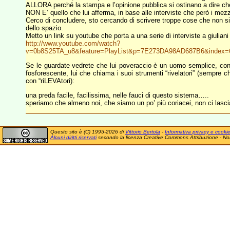
ALLORA perché la stampa e l’opinione pubblica si ostinano a dire ch
NON E’ quello che lui afferma, in base alle interviste che però i me
Cerco di concludere, sto cercando di scrivere troppe cose che non s
dello spazio.
Metto un link su youtube che porta a una serie di interviste a giuliani 
http://www.youtube.com/watch?
v=0b8S25TA_u8&feature=PlayList&p=7E273DA98AD687B6&index=6
Se le guardate vedrete che lui poveraccio è un uomo semplice, con l
fosforescente, lui che chiama i suoi strumenti “rivelatori” (sempre
con “riLEVAtori):
una preda facile, facilissima, nelle fauci di questo sistema…..
speriamo che almeno noi, che siamo un po’ più coriacei, non ci l
Questo sito è (C) 1995-2026 di
Vittorio Bertola
-
Informativa privacy e cooki
Alcuni diritti riservati
secondo la licenza Creative Commons Attribuzione - No