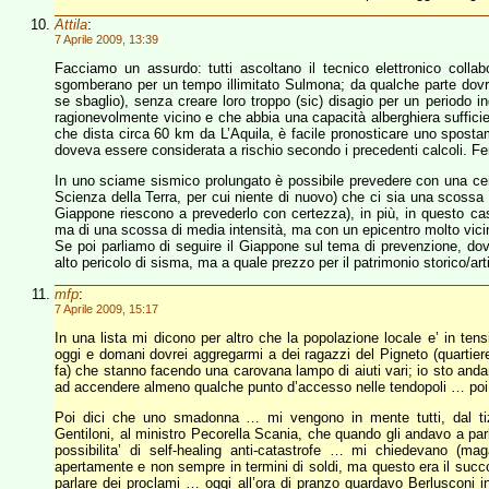
Attila
:
7 Aprile 2009, 13:39
Facciamo un assurdo: tutti ascoltano il tecnico elettronico colla
sgomberano per un tempo illimitato Sulmona; da qualche parte dovr
se sbaglio), senza creare loro troppo (sic) disagio per un periodo i
ragionevolmente vicino e che abbia una capacità alberghiera sufficie
che dista circa 60 km da L’Aquila, è facile pronosticare uno sposta
doveva essere considerata a rischio secondo i precedenti calcoli. F
In uno sciame sismico prolungato è possibile prevedere con una certa
Scienza della Terra, per cui niente di nuovo) che ci sia una scos
Giappone riescono a prevederlo con certezza), in più, in questo cas
ma di una scossa di media intensità, ma con un epicentro molto vicin
Se poi parliamo di seguire il Giappone sul tema di prevenzione, dovre
alto pericolo di sisma, ma a quale prezzo per il patrimonio storico/ar
mfp
:
7 Aprile 2009, 15:17
In una lista mi dicono per altro che la popolazione locale e’ in ten
oggi e domani dovrei aggregarmi a dei ragazzi del Pigneto (quartier
fa) che stanno facendo una carovana lampo di aiuti vari; io sto and
ad accendere almeno qualche punto d’accesso nelle tendopoli … poi 
Poi dici che uno smadonna … mi vengono in mente tutti, dal tizio
Gentiloni, al ministro Pecorella Scania, che quando gli andavo a par
possibilita’ di self-healing anti-catastrofe … mi chiedevano (ma
apertamente e non sempre in termini di soldi, ma questo era il succ
parlare dei proclami … oggi all’ora di pranzo guardavo Berlusconi in