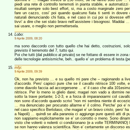
piedi una rete di controllo terremoti in pianta stabile, e automatizzi
risultati sempre solo best effort, si, ma a costo marginale zero p
fare un cazzo, cosi’ poi quando qualcuno fiata ti senti in dovere
naturali denunciando chi fiata, e nel caso in cui poi si dovesse effe
tivvi’ a dire che sei stato bravo nell’assistere i bisognosi. Maddai 
sai usare, o meglio non permettersela.
Lobo
:
9 Aprile 2009, 08:20
ma sono daccordo con tutto quello che hai detto, costruzioni, sold
previsto il terremoto del 7, tutto qui.
Poi che tutti (dal pubblico al privato) se ne fottano di essere in zo
delle tecnologie antisismiche, beh.. quello e’ un problema di testa (per 
mfp
:
9 Aprile 2009, 09:39
Ok, non ha previsto … e su quello mi pare che – ragionando a livell
d’accordo. Pero’ capisci pure che se il cavallo nitrisce 100 volte, e
come diavolo faccia ad accorgersene … e’ il caso che alla 101esima 
nitrisce. Per lo meno io glielo darei; magari non vado a dormire nel
sotto la trave portante; 1-2-3, e a forza di imparanoiarmi col cavall
non sono d’accordo quando scrivi “non mi sembra niente di eccezio
… ma denunciato per procurato allarme e’ il colmo. Perche’ poi e’ no
nel caso specifico Bertolaso, che magari e’ un bravo cristo, pero’ ha 
a Napoli) … quindi se alla paranoia ci aggiunge pure questi atti di pu
non sappiamo esplicitamente se e’ un corrotto o meno. Sono dinam
visto che volenti o nolenti ci condizionano (e a volte TERMINANO) l
se non hanno valenza scientifica. Non e’ certamente un discorso esat