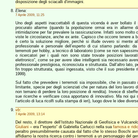
disposizione degli sciacalli d’immagini.
Elena
:
7 Aprile 2009, 11:25
Uno degli aspetti inaccettabili di questa vicenda è aver bollato i
procurato allarme (quando la popolazione ormai era in allarme d
intimidazione per far prevalere la rassicurazione. Infatti sono molto 
viste le circostanze, anche ex ante. Capisco che occorre tenere a bad
è certo la soluzione migliore, perchè si illude ovvero si mente a
professionale e personale dell’esperto di cui stiamo parlando: da 
terremoti per hobby, a tecnico di laboratorio (come se non sapessimo c
o ricercatori per i quali non sono state trovate posizioni lavorat
elettronico”, come se per avere idee intelligenti sia necessario avere
professionale prestigiosa, riconosciuta e strutturata. Dall’altro lato, 
fin troppo strutturata, quasi ingessata, visto che il suo presidente 
1999).
Sul fatto che prevedere i terremoti sia impossibile, che in passato 
limitante, specie per degli scienziati che per natura del loro lavor
non temano di perdere la loro posizione di rendita). Invece di sbeff
sue ricerche e verificare cosa apportano di innovativo. Ma noi qui 
l’articolo di luca ricolfi sulla stampa di ieri), luogo dove le idee div
vb
:
7 Aprile 2009, 13:14
Del resto, il direttore dell’Istituto Nazionale di Geofisica e Vulca
Giuliani
– era l'”esperto” di Gabriella Carlucci nella sua
famosa e ridi
peraltro presumibilmente causata dal fatto che lo stesso Boschi av
affidiamo la nostra ricerca contro i terremoti a un personaggio del g