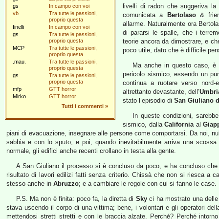
livelli di radon che suggeriva la 
gs
In campo con voi
vb
Tra tutte le passioni,
comunicata a
Bertolaso
& frien
proprio questa
allarme. Naturalmente ora Bertol
finelli
In campo con voi
di pararsi le spalle, che i terre
gs
Tra tutte le passioni,
proprio questa
teorie ancora da dimostrare, e che
MCP
Tra tutte le passioni,
poco utile, dato che è difficile pe
proprio questa
.mau.
Tra tutte le passioni,
Ma anche in questo caso, è n
proprio questa
pericolo sismico, essendo un punto
gs
Tra tutte le passioni,
proprio questa
continua a ruotare verso nord-e
mfp
GTT horror
altrettanto devastante, dell’
Umbri
Mirko
GTT horror
stato l’episodio di
San Giuliano d
Tutti i commenti
»
In queste condizioni, sarebb
sismico, dalla
California
al
Giap
piani di evacuazione, insegnare alle persone come comportarsi. Da noi, nulla
sabbia e con lo sputo; e poi, quando inevitabilmente arriva una scoss
normale, gli edifici anche recenti crollano in testa alla gente.
A San Giuliano il processo si è concluso da poco, e ha concluso che 
risultato di lavori edilizi fatti senza criterio. Chissà che non si riesca a
stesso anche in
Abruzzo
; e a cambiare le regole con cui si fanno le case.
P.S. Ma non è finita: poco fa, la diretta di
Sky
ci ha mostrato una delle
stava uscendo il corpo di una vittima; bene, i volontari e gli operatori del
mettendosi stretti stretti e con le braccia alzate. Perché? Perché intorno