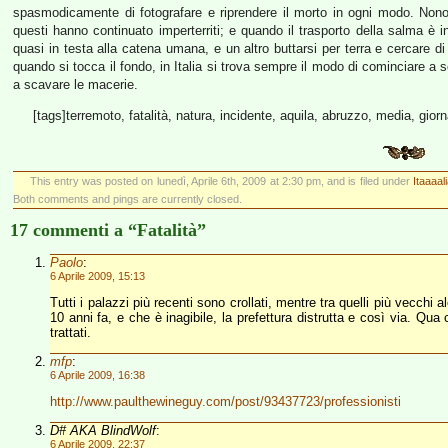
spasmodicamente di fotografare e riprendere il morto in ogni modo. Nonostan
questi hanno continuato imperterriti; e quando il trasporto della salma è in
quasi in testa alla catena umana, e un altro buttarsi per terra e cercare di
quando si tocca il fondo, in Italia si trova sempre il modo di cominciare
a scavare le macerie.
[tags]terremoto, fatalità, natura, incidente, aquila, abruzzo, media, giorna
This entry was posted on lunedì, Aprile 6th, 2009 at 2:30 pm, and is filed under
Itaaaal
Both comments and pings are currently closed.
17 commenti a “Fatalità”
Paolo
:
6 Aprile 2009, 15:13
Tutti i palazzi più recenti sono crollati, mentre tra quelli più vecchi 
10 anni fa, e che è inagibile, la prefettura distrutta e così via. Q
trattati.
mfp
:
6 Aprile 2009, 16:38
http://www.paulthewineguy.com/post/93437723/professionisti
D# AKA BlindWolf
:
6 Aprile 2009, 22:37