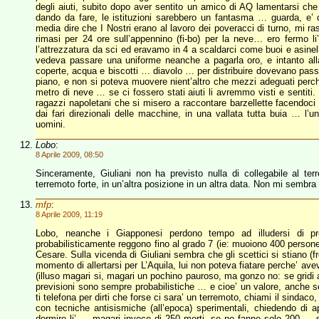
degli aiuti, subito dopo aver sentito un amico di AQ lamentarsi che
dando da fare, le istituzioni sarebbero un fantasma … guarda, e’ 
media dire che I Nostri erano al lavoro dei poveracci di turno, mi ra
rimasi per 24 ore sull’appennino (fi-bo) per la neve… ero fermo 
l’attrezzatura da sci ed eravamo in 4 a scaldarci come buoi e asinel
vedeva passare una uniforme neanche a pagarla oro, e intanto alla
coperte, acqua e biscotti … diavolo … per distribuire dovevano passar
piano, e non si poteva muovere nient’altro che mezzi adeguati perch
metro di neve … se ci fossero stati aiuti li avremmo visti e sentiti.
ragazzi napoletani che si misero a raccontare barzellette facendoci c
dai fari direzionali delle macchine, in una vallata tutta buia … l’un
uomini.
Lobo
:
8 Aprile 2009, 08:50
Sinceramente, Giuliani non ha previsto nulla di collegabile al te
terremoto forte, in un’altra posizione in un altra data. Non mi sembra
mfp
:
8 Aprile 2009, 11:19
Lobo, neanche i Giapponesi perdono tempo ad illudersi di 
probabilisticamente reggono fino al grado 7 (ie: muoiono 400 pers
Cesare. Sulla vicenda di Giuliani sembra che gli scettici si stiano (
momento di allertarsi per L’Aquila, lui non poteva fiatare perche’ av
(illuso magari si, magari un pochino pauroso, ma gonzo no: se gridi al 
previsioni sono sempre probabilistiche … e cioe’ un valore, anche s
ti telefona per dirti che forse ci sara’ un terremoto, chiami il sindaco
con tecniche antisismiche (all’epoca) sperimentali, chiedendo di ap
dormire li’ … magari invece di 250 morti, se ne fanno solo 200 … se 