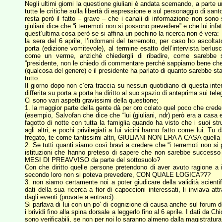
Negli ultimi giorni la questione giuliani è andata scemando, a part
tutte le critiche sulla libertà di espressione e sul personaggio di sa
resta però il fatto – grave – che i canali di informazione non sono 
giuliani dice che “i terremoti non si possono prevedere” e che lui infa
quest’ultima cosa però se si affina un pochino la ricerca non è vera:
la sera del 6 aprile, l’indomani del terremoto, per caso ho ascoltato
porta (edizione vomitevole), al termine esatto dell’intervista berlus
come un verme, anziché chiedergli di ribadire, come sarebbe st
“presidente, non le chiedo di commentare perché sappiamo bene che i
(qualcosa del genere) e il presidente ha parlato di quanto sarebbe sta
tutto.
Il giorno dopo non c’era traccia su nessun quotidiano di questa inter
differita su porta a porta ha diritto al suo spazio di anteprima sui teleg
Ci sono vari aspetti gravissimi della questione;
1. la maggior parte della gente dà per oro colato quel poco che cred
(esempio, Salvofan che dice che “lui (giuliani, ndr) però era a cas
fagotto di notte con tutta la famiglia quando ha visto che i suoi s
agli altri, e pochi privilegiati a lui vicini hanno fatto come lui. 
fregato, te come tantissimi altri, GIULIANI NON ERA A CASA quell
2. Se tutti quanti siamo così bravi a credere che “i terremoti non s
istituzioni che hanno preteso di sapere che non sarebbe successo
MESI DI PREAVVISO da parte del sottosuolo?
Con che diritto quelle persone pretendono di aver avuto ragione a
secondo loro non si poteva prevedere, CON QUALE LOGICA???
3. non siamo certamente noi a poter giudicare della validità scienti
dati della sua ricerca a fior di capoccioni interessati, li inviava at
dagli eventi (provate a entrarci)..
Si parlava di lui con un po’ di cognizione di causa anche sul forum 
i brividi fino alla spina dorsale a leggerlo fino al 6 aprile. I dati da C
sono verificabili, se non per noi lo saranno almeno dalla magistratura