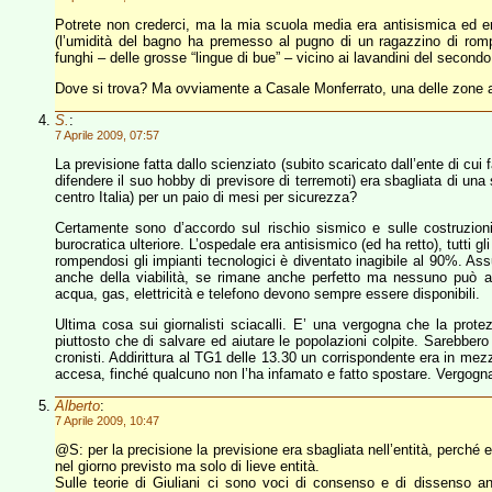
Potrete non crederci, ma la mia scuola media era antisismica ed era 
(l’umidità del bagno ha premesso al pugno di un ragazzino di rom
funghi – delle grosse “lingue di bue” – vicino ai lavandini del secondo
Dove si trova? Ma ovviamente a Casale Monferrato, una delle zone a
S.
:
7 Aprile 2009, 07:57
La previsione fatta dallo scienziato (subito scaricato dall’ente di cu
difendere il suo hobby di previsore di terremoti) era sbagliata di un
centro Italia) per un paio di mesi per sicurezza?
Certamente sono d’accordo sul rischio sismico e sulle costruzio
burocratica ulteriore. L’ospedale era antisismico (ed ha retto), tutti gli
rompendosi gli impianti tecnologici è diventato inagibile al 90%. As
anche della viabilità, se rimane anche perfetto ma nessuno può arri
acqua, gas, elettricità e telefono devono sempre essere disponibili.
Ultima cosa sui giornalisti sciacalli. E’ una vergogna che la protezi
piuttosto che di salvare ed aiutare le popolazioni colpite. Sarebbero 
cronisti. Addirittura al TG1 delle 13.30 un corrispondente era in mez
accesa, finché qualcuno non l’ha infamato e fatto spostare. Vergogn
Alberto
:
7 Aprile 2009, 10:47
@S: per la precisione la previsione era sbagliata nell’entità, perch
nel giorno previsto ma solo di lieve entità.
Sulle teorie di Giuliani ci sono voci di consenso e di dissenso an