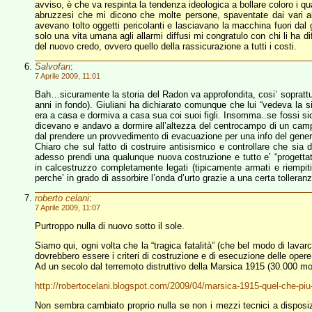
avviso, è che va respinta la tendenza ideologica a bollare coloro i qu
abruzzesi che mi dicono che molte persone, spaventate dai vari all
avevano tolto oggetti pericolanti e lasciavano la macchina fuori da
solo una vita umana agli allarmi diffusi mi congratulo con chi li ha d
del nuovo credo, ovvero quello della rassicurazione a tutti i costi.
Salvofan
:
7 Aprile 2009, 11:01
Bah…sicuramente la storia del Radon va approfondita, cosi’ soprattut
anni in fondo). Giuliani ha dichiarato comunque che lui “vedeva la 
era a casa e dormiva a casa sua coi suoi figli. Insomma..se fossi si
dicevano e andavo a dormire all’altezza del centrocampo di un cam
dal prendere un provvedimento di evacuazione per una info del gener
Chiaro che sul fatto di costruire antisismico e controllare che sia 
adesso prendi una qualunque nuova costruzione e tutto e’ “progettato
in calcestruzzo completamente legati (tipicamente armati e riempiti 
perche’ in grado di assorbire l’onda d’urto grazie a una certa tolleranz
roberto celani
:
7 Aprile 2009, 11:07
Purtroppo nulla di nuovo sotto il sole.
Siamo qui, ogni volta che la “tragica fatalità” (che bel modo di lavar
dovrebbero essere i criteri di costruzione e di esecuzione delle opere
Ad un secolo dal terremoto distruttivo della Marsica 1915 (30.000 mort
http://robertocelani.blogspot.com/2009/04/marsica-1915-quel-che-piu
Non sembra cambiato proprio nulla se non i mezzi tecnici a disposizi