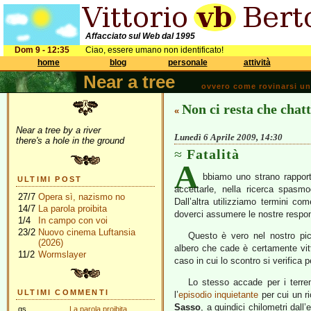
Affacciato sul Web dal 1995
Dom 9 - 12:35
Ciao, essere umano non identificato!
home
blog
personale
attività
Near a tree
ovvero come rovinarsi una 
Non ci resta che chat
«
Near a tree by a river
Lunedì 6 Aprile 2009, 14:30
there's a hole in the ground
Fatalità
A
bbiamo uno strano rapport
ULTIMI POST
accettarle, nella ricerca spasm
27/7
Opera sì, nazismo no
Dall’altra utilizziamo termini co
14/7
La parola proibita
doverci assumere le nostre respon
1/4
In campo con voi
23/2
Nuovo cinema Luftansia
Questo è vero nel nostro pic
(2026)
albero che cade è certamente vit
11/2
Wormslayer
caso in cui lo scontro si verifica 
Lo stesso accade per i terremo
ULTIMI COMMENTI
l’
episodio inquietante
per cui un ri
Sasso
, a quindici chilometri dal
gs
La parola proibita