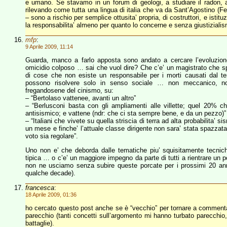
e umano. Se stavamo in un forum di geologi, a studiare il radon,
rilevando come tutta una lingua di italia che va da Sant’Agostino (Fe
– sono a rischio per semplice ottusita’ propria, di costruttori, e ist
la responsabilita’ almeno per quanto lo concerne e senza giustizialismi 
mfp
:
9 Aprile 2009, 11:14
Guarda, manco a farlo apposta sono andato a cercare l’evoluzione
omicidio colposo … sai che vuol dire? Che c’e’ un magistrato che spen
di cose che non esiste un responsabile per i morti causati dal terr
possono risolvere solo in senso sociale … non meccanico, non
fregandosene del cinismo, su:
– “Bertolaso vattenee, avanti un altro”
– “Berlusconi basta con gli ampliamenti alle villette; quel 20% c
antisismico; e vattene (ndr: che ci sta sempre bene, e da un pezzo)”
– “Italiani che vivete su quella striscia di terra ad alta probabilita’ 
un mese e finche’ l’attuale classe dirigente non sara’ stata spazzat
voto sia regolare”.
Uno non e’ che deborda dalle tematiche piu’ squisitamente tecnich
tipica … o c’e’ un maggiore impegno da parte di tutti a rientrare un p
non ne usciamo senza subire queste porcate per i prossimi 20 ann
qualche decade).
francesca
:
18 Aprile 2009, 01:36
ho cercato questo post anche se è “vecchio” per tornare a commentar
parecchio (tanti concetti sull’argomento mi hanno turbato parecchi
battaglie).