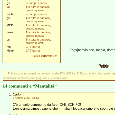
gs
In campo con voi
vb
Tra tutte le passioni,
proprio questa
finelli
In campo con voi
gs
Tra tutte le passioni,
proprio questa
MCP
Tra tutte le passioni,
proprio questa
.mau.
Tra tutte le passioni,
proprio questa
gs
Tra tutte le passioni,
proprio questa
mfp
GTT horror
[tags]televisione, media, domeni
Mirko
GTT horror
Tutti i commenti
»
This entry was posted on venerdì, Aprile 17th, 2009 at 5:37 pm, and is filed under
Ita
feed. Both comments and pings are currently closed.
14 commenti a “Mentalità”
Carlo
:
17 Aprile 2009, 18:13
C’è un solo commento da fare: CHE SCHIFO!
L’ennesima dimostrazione che in Italia il leccaculismo è lo sport più pr