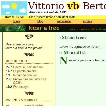
Affacciato sul Web dal 1995
Dom 9 - 17:50
Ciao, essere umano non identificato!
home
blog
personale
attività
Near a tree
ovvero come rovinarsi una 
Strani treni
«
Near a tree by a river
Venerdì 17 Aprile 2009, 17:37
there's a hole in the ground
Mentalità
N
essuna persona potrà mai e
ULTIMI POST
27/7
Opera sì, nazismo no
14/7
La parola proibita
1/4
In campo con voi
23/2
Nuovo cinema Luftansia
(2026)
11/2
Wormslayer
ULTIMI COMMENTI
gs
La parola proibita