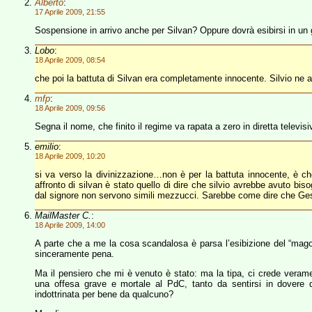
Alberto
:
17 Aprile 2009, 21:55
Sospensione in arrivo anche per Silvan? Oppure dovrà esibirsi in un gi
Lobo
:
18 Aprile 2009, 08:54
che poi la battuta di Silvan era completamente innocente. Silvio ne
mfp
:
18 Aprile 2009, 09:56
Segna il nome, che finito il regime va rapata a zero in diretta televis
emilio
:
18 Aprile 2009, 10:20
si va verso la divinizzazione…non è per la battuta innocente, è c
affronto di silvan è stato quello di dire che silvio avrebbe avuto bi
dal signore non servono simili mezzucci. Sarebbe come dire che Gesù 
MailMaster C.
:
18 Aprile 2009, 14:00
A parte che a me la cosa scandalosa è parsa l’esibizione del “mago
sinceramente pena.
Ma il pensiero che mi è venuto è stato: ma la tipa, ci crede vera
una offesa grave e mortale al PdC, tanto da sentirsi in dovere d
indottrinata per bene da qualcuno?