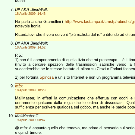
Mandi
D# AKA BlindWolf
:
18 Aprile 2009, 14:46
Ne parla anche Gramellini (
http://www.lastampa.it/cmstp/rubriche
notevole ironia.
Ricordatevi che il vero servo è “più realista del re” e difende ad oltr
D# AKA BlindWolf
:
18 Aprile 2009, 14:52
P.S.:
1) non è il comportamento di quella tizia che mi preoccupa… è il ti
(Invito a cercare spezzoni delle trasmissioni satiriche verso la 
succederebbe se le stesse battute di allora su Craxi o Forlani fossero
2) per fortuna
Spinoza
è un sito Internet e non un programma televis
mfp
:
18 Aprile 2009, 18:29
MailMaster, in effetti la comunicazione che effettua con occhi e 
certamente qualcuno dalla regia che le ordina di dissociarsi. Qu
sufficienza per scrivere qualcosa sul gobbo, ma anche le parole potr
MailMaster C.
:
19 Aprile 2009, 08:47
@ mfp: è appunto quello che temevo, ma prima di pensarlo sul serio 
e quindi timore.