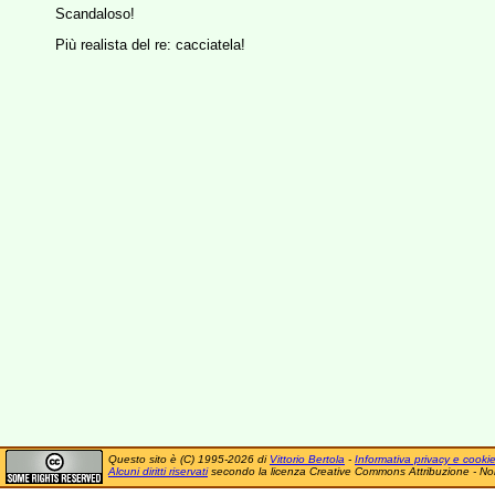
Scandaloso!
Più realista del re: cacciatela!
Questo sito è (C) 1995-2026 di
Vittorio Bertola
-
Informativa privacy e cooki
Alcuni diritti riservati
secondo la licenza Creative Commons Attribuzione - No