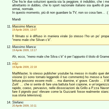
Che fra le due soluzioni questa sia la peggiore, è indubbio, che i medi
altrettanto in dubbio, che lo sport nazionale italiano sia quello di p
ormai, normale.
In questo momento, più di non guardare la TV, non so cosa fare… :(
Mandi
Massimo Manca
:
19 Aprile 2009, 13:07
Il filmato si è diffuso in maniera virale (io stesso l’ho un po’ prop
“meno male che Silvan c’è”.
Massimo Manca
:
19 Aprile 2009, 13:17
Ah, ecco, “meno male che Silva c’è” è per l’appunto il titolo di Gramel
mfp
:
19 Aprile 2009, 22:18
MailMaster, lo stesso publisher youtube ha messo in risalto quei det
visione (ci sono tornato leggendo il tuo commento) ho messo a fuoco
lettura possono essere molti … ma diamine, e’ grave. Cavolo … il M
Zurli’ … che si sente di fare una battuta fuori copione, e un’organizz
rapido, coeso, pervasivo, nelle dissociazioni da Grillo a P.zza Navona 
fare il pignolo puo’ rilevare come la Guzzanti fosse realmente stanca;
sua storia televisiva).
Stefano
:
20 Aprile 2009, 10:11