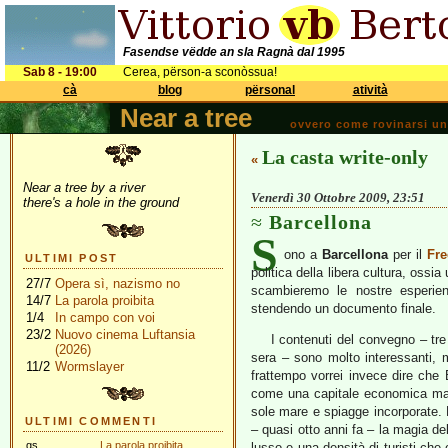
Fasendse vëdde an sla Ragnà dal 1995
Sab 8 - 19:00
Cerea, përson-a sconòssua!
cà
blog
përsonal
atività
Near a tree
ovvero come rovinarsi una 
La casta write-only
«
Near a tree by a river
Venerdì 30 Ottobre 2009, 23:51
there's a hole in the ground
Barcellona
S
ono a
Barcellona
per il
Fre
ULTIMI POST
politica della libera cultura, ossi
27/7
Opera sì, nazismo no
scambieremo le nostre esperie
14/7
La parola proibita
stendendo un documento finale.
1/4
In campo con voi
23/2
Nuovo cinema Luftansia
I contenuti del convegno – tre gi
(2026)
sera – sono molto interessanti, 
11/2
Wormslayer
frattempo vorrei invece dire che
come una capitale economica ma 
sole mare e spiagge incorporate. H
ULTIMI COMMENTI
– quasi otto anni fa – la magia del
gs
La parola proibita
lusso e una densità di turisti che