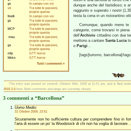
gs
In campo con voi
dunque anche del fastidioso; e an
vb
Tra tutte le passioni,
raggiunto e superato i nostri (1,3
proprio questa
testa la cena in un ristorantino ot
finelli
In campo con voi
gs
Tra tutte le passioni,
proprio questa
Comunque, quando meno te lo
MCP
Tra tutte le passioni,
categorie
, come trovarsi in piena 
proprio questa
dell’
Archivio
cittadino con due te
.mau.
Tra tutte le passioni,
mettono a cantare
Santa Lucia
tr
proprio questa
gs
Tra tutte le passioni,
o
Parigi
…
proprio questa
mfp
GTT horror
[tags]turismo, barcellona[/tags
Mirko
GTT horror
Tutti i commenti
»
This entry was posted on venerdì, Ottobre 30th, 2009 at 11:51 pm, and is filed und
RSS 2.0
feed. Both comments and pings are currently closed.
3 commenti a “Barcellona”
Uomo Medio
:
31 Ottobre 2009, 23:51
Sicuramente non ho sufficiente cultura per comprendere fino in fo
l’aria di essere un po’ la Woodstock di chi non ha voglia di lavorare