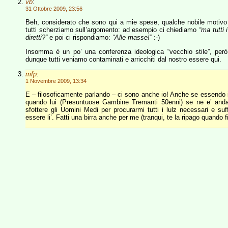
vb
:
31 Ottobre 2009, 23:56
Beh, considerato che sono qui a mie spese, qualche nobile motivo
tutti scherziamo sull’argomento: ad esempio ci chiediamo
“ma tutti
diretti?”
e poi ci rispondiamo:
“Alle masse!”
:-)
Insomma è un po’ una conferenza ideologica “vecchio stile”, però l
dunque tutti veniamo contaminati e arricchiti dal nostro essere qui.
mfp
:
1 Novembre 2009, 13:34
E – filosoficamente parlando – ci sono anche io! Anche se essendo
quando lui (Presuntuose Gambine Tremanti 50enni) se ne e’ anda
sfottere gli Uomini Medi per procurarmi tutti i lulz necessari e 
essere li’. Fatti una birra anche per me (tranqui, te la ripago quando f