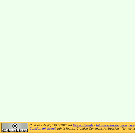
Cost sit a l'è (C) 1995-2026 ëd
Vittorio Bertola
-
Informassion sla privacy e si
Certidun drit riservà
për la licensa Creative Commons Atribussion - Nen comer