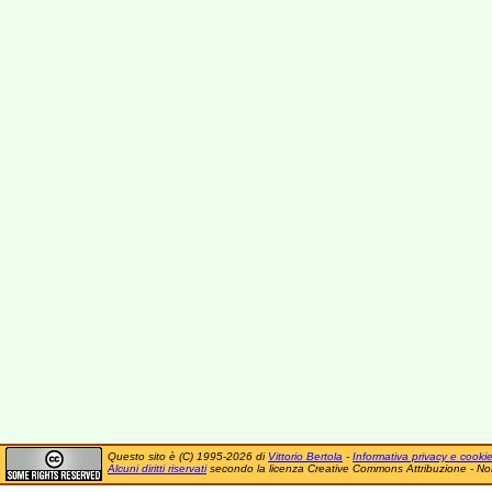
Questo sito è (C) 1995-2026 di
Vittorio Bertola
-
Informativa privacy e cooki
Alcuni diritti riservati
secondo la licenza Creative Commons Attribuzione - No