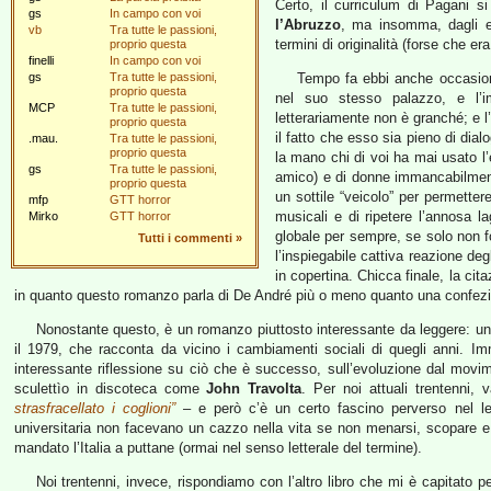
Certo, il curriculum di Pagani 
gs
In campo con voi
l’Abruzzo
, ma insomma, dagli ev
vb
Tra tutte le passioni,
termini di originalità (forse che er
proprio questa
finelli
In campo con voi
gs
Tra tutte le passioni,
Tempo fa ebbi anche occasione
proprio questa
nel suo stesso palazzo, e l’i
MCP
Tra tutte le passioni,
letterariamente non è granché; e 
proprio questa
il fatto che esso sia pieno di dial
.mau.
Tra tutte le passioni,
proprio questa
la mano chi di voi ha mai usato 
gs
Tra tutte le passioni,
amico) e di donne immancabilmente
proprio questa
un sottile “veicolo” per permetter
mfp
GTT horror
musicali e di ripetere l’annosa 
Mirko
GTT horror
globale per sempre, se solo non 
Tutti i commenti
»
l’inspiegabile cattiva reazione deg
in copertina. Chicca finale, la cit
in quanto questo romanzo parla di De André più o meno quanto una confezi
Nonostante questo, è un romanzo piuttosto interessante da leggere: u
il 1979, che racconta da vicino i cambiamenti sociali di quegli anni. I
interessante riflessione su ciò che è successo, sull’evoluzione dal movim
sculettìo in discoteca come
John Travolta
. Per noi attuali trentenni,
strasfracellato i coglioni”
– e però c’è un certo fascino perverso nel leg
universitaria non facevano un cazzo nella vita se non menarsi, scopare e d
mandato l’Italia a puttane (ormai nel senso letterale del termine).
Noi trentenni, invece, rispondiamo con l’altro libro che mi è capitato p