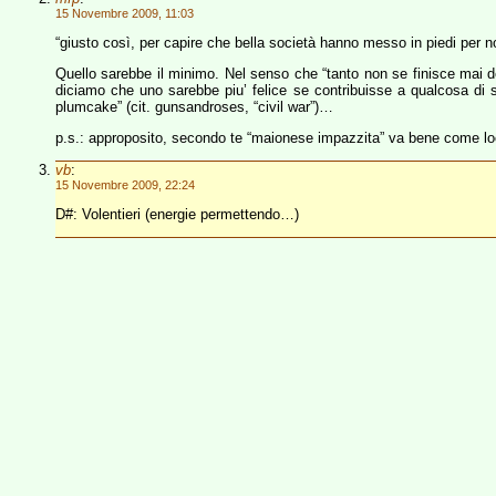
15 Novembre 2009, 11:03
“giusto così, per capire che bella società hanno messo in piedi per no
Quello sarebbe il minimo. Nel senso che “tanto non se finisce mai de t
diciamo che uno sarebbe piu’ felice se contribuisse a qualcosa di
plumcake” (cit. gunsandroses, “civil war”)…
p.s.: approposito, secondo te “maionese impazzita” va bene come loc
vb
:
15 Novembre 2009, 22:24
D#: Volentieri (energie permettendo…)