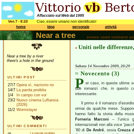
Affacciato sul Web dal 1995
Ven 7 - 9:20
Ciao, essere umano non identificato!
home
blog
personale
attività
Near a tree
ovvero come rovinarsi una 
Uniti nelle differenz
«
Near a tree by a river
there's a hole in the ground
Sabato 14 Novembre 2009, 20:29
Novecento (3)
P
ULTIMI POST
er caso, in queste ultime 
27/7
Opera sì, nazismo no
due romanzi che, in questo co
14/7
La parola proibita
interessante.
1/4
In campo con voi
23/2
Nuovo cinema Luftansia
Il primo è il romanzo d’esordi
(2026)
ormai da qualche mese. Suppongo
11/2
Wormslayer
hanno fatto la storia della mus
Forneria Marconi
– l’unico gr
internazionali non alla voce
“pacc
ULTIMI COMMENTI
’80 di
De André
, ossia
Creuza 
gs
La parola proibita