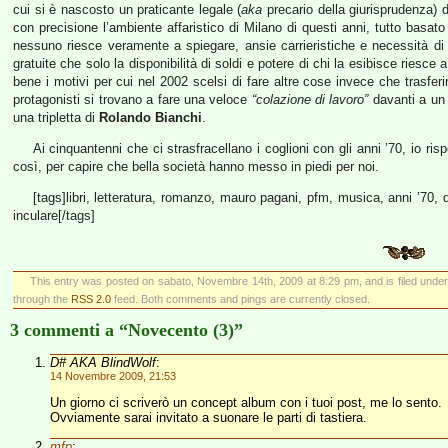
cui si è nascosto un praticante legale (
aka
precario della giurisprudenza) d
con precisione l’ambiente affaristico di Milano di questi anni, tutto basato 
nessuno riesce veramente a spiegare, ansie carrieristiche e necessità di 
gratuite che solo la disponibilità di soldi e potere di chi la esibisce riesc
bene i motivi per cui nel 2002 scelsi di fare altre cose invece che trasferi
protagonisti si trovano a fare una veloce
“colazione di lavoro”
davanti a u
una tripletta di
Rolando Bianchi
.
Ai cinquantenni che ci strasfracellano i coglioni con gli anni ’70, io ris
così, per capire che bella società hanno messo in piedi per noi.
[tags]libri, letteratura, romanzo, mauro pagani, pfm, musica, anni ’70, 
inculare[/tags]
This entry was posted on sabato, Novembre 14th, 2009 at 8:29 pm, and is filed unde
through the
RSS 2.0
feed. Both comments and pings are currently closed.
3 commenti a “Novecento (3)”
D# AKA BlindWolf
:
14 Novembre 2009, 21:53
Un giorno ci scriverò un concept album con i tuoi post, me lo sento.
Ovviamente sarai invitato a suonare le parti di tastiera.
mfp
: