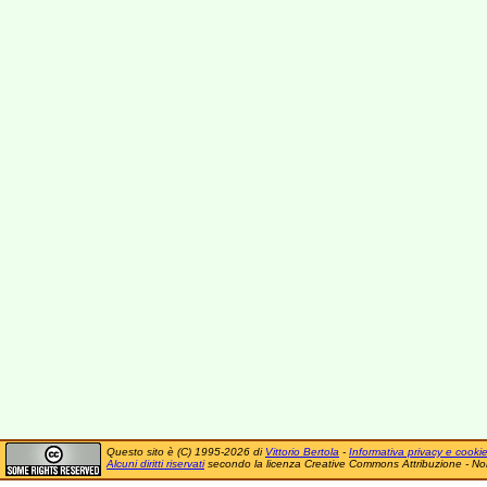
Questo sito è (C) 1995-2026 di
Vittorio Bertola
-
Informativa privacy e cooki
Alcuni diritti riservati
secondo la licenza Creative Commons Attribuzione - No