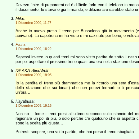
Dovevo finire di prepararmi ed è difficile farlo con il telefono in ma
il documento, lo stavano già firmando, e dilazionare sarebbe stato 
Mike
:
1 Dicembre 2009, 11:27
Anche io avevo preso il treno per Bussoleno già in movimento (er
aprivano). La capotrena mi ha visto e mi cazziato per bene, e volev
Piero
:
1 Dicembre 2009, 18:22
Sapessi invece io quanti treni mi sono visto partire da sotto il naso 
per poi aspettare il prossimo treno quasi una ora nella stazione dese
D# AKA BlindWolf
:
1 Dicembre 2009, 19:05
Io la perdita di treno più drammatica me la ricordo una sera d’estat
della stazione che sui binari) che non potevi fermarti o ti pros
un’ora…
Hayabusa
:
1 Dicembre 2009, 19:16
Non so… forse i treni presi all’ultimo secondo sullo slancio del
ragionare un po’ di più, o solo perché c’è qualcuno che si aspetta 
sono la scelta più giusta…
Potresti scoprire, una volta partito, che hai preso il treno sbagliato.