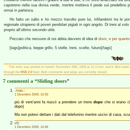
capotreno nella sua divisa verde, mentre metteva il piede sul predellino pe
ormai in partenza.
Ho fatto un salto e ho mezzo travolto pure lui, infilandomi tra le po
regionale strapieno di poveri pendolari pigiati in ogni angolo. Di treni al 
proprio all’ultimo secondo utile.
Peccato che nessuno di noi abbia davvero di idea di
dove, e per quanto
[tags]politica, beppe grillo, 5 stelle, treni, scelte, futuro[/tags]
This entry was posted on lunedì, Novembre 30th, 2009 at 11:13 pm, and is filed unde
through the
RSS 2.0
feed. Both comments and pings are currently closed.
7 commenti a “Sliding doors”
.mau.
:
1 Dicembre 2009, 10:30
più di vent’anni fa riuscii a prendere un treno
dopo
che si erano ch
dopo)
Ma non potevi dettare i dati dal telefonino mentre uscivi di casa, s
vb
:
1 Dicembre 2009, 10:46