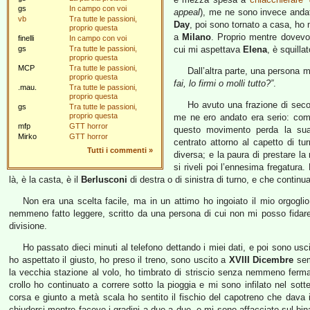
gs
In campo con voi
appeal
), me ne sono invece andat
vb
Tra tutte le passioni,
Day
, poi sono tornato a casa, ho 
proprio questa
a
Milano
. Proprio mentre dovevo
finelli
In campo con voi
gs
Tra tutte le passioni,
cui mi aspettava
Elena
, è squillat
proprio questa
MCP
Tra tutte le passioni,
Dall’altra parte, una persona 
proprio questa
fai, lo firmi o molli tutto?”
.
.mau.
Tra tutte le passioni,
proprio questa
Ho avuto una frazione di seco
gs
Tra tutte le passioni,
proprio questa
me ne ero andato era serio: comp
mfp
GTT horror
questo movimento perda la sua v
Mirko
GTT horror
centrato attorno al capetto di t
Tutti i commenti
»
diversa; e la paura di prestare la
si riveli poi l’ennesima fregatura
là, è la casta, è il
Berlusconi
di destra o di sinistra di turno, e che contin
Non era una scelta facile, ma in un attimo ho ingoiato il mio orgogl
nemmeno fatto leggere, scritto da una persona di cui non mi posso fidare
divisione.
Ho passato dieci minuti al telefono dettando i miei dati, e poi sono usci
ho aspettato il giusto, ho preso il treno, sono uscito a
XVIII Dicembre
semp
la vecchia stazione al volo, ho timbrato di striscio senza nemmeno ferma
crollo ho continuato a correre sotto la pioggia e mi sono infilato nel sott
corsa e giunto a metà scala ho sentito il fischio del capotreno che dava il
chiudersi mentre facevo i gradini a due a due, e mi sono affacciato sul bina