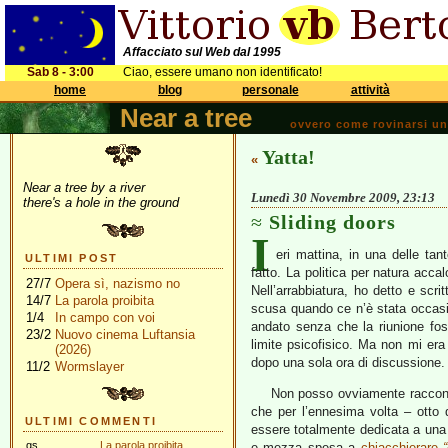
Affacciato sul Web dal 1995
Sab 8 - 3:00
Ciao, essere umano non identificato!
home
blog
personale
attività
Near a tree
ovvero come rovinarsi una 
Yatta!
«
Near a tree by a river
Lunedì 30 Novembre 2009, 23:13
there's a hole in the ground
Sliding doors
I
eri mattina, in una delle ta
ULTIMI POST
fatto. La politica per natura accal
27/7
Opera sì, nazismo no
Nell’arrabbiatura, ho detto e scri
14/7
La parola proibita
scusa quando ce n’è stata occasio
1/4
In campo con voi
andato senza che la riunione fos
23/2
Nuovo cinema Luftansia
limite psicofisico. Ma non mi er
(2026)
dopo una sola ora di discussione.
11/2
Wormslayer
Non posso ovviamente raccont
che per l’ennesima volta – otto
ULTIMI COMMENTI
essere totalmente dedicata a una r
gs
La parola proibita
e mezza spesa a
chiacchierare